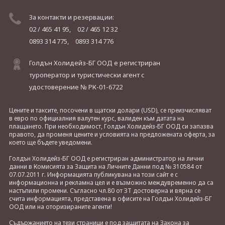
За контакти и резервации:
02 / 465 41 95,
02 / 465 12 32
0893 314 775,
0893 314 776
Голдън Холидейз-БГ ООД е регистриран
туроператор и туристически агент с
удостоверение № РК-01-6722
Цените и таксите, посочени в щатски долари (USD), се преизчисляват
в евро по официалния валутен курс, валиден към датата на
плащането. При необходимост, Голдън Холидейз-БГ ООД си запазва
правото, да променя цените и условията на предложената оферта, за
което ще бъдете уведомени.
Голдън Холидейз-БГ ООД е регистриран администратор на лични
данни в Комисията за Защита на Личните Данни под № 310584 от
07.07.2011 г. Информацията публикувана на този сайт е с
информационна и рекламна цел и е възможно междувременно да са
настъпили промени. Съгласно чл.80 от ЗТ достоверна и вярна се
счита информацията, представена в офисите на Голдън Холидейз-БГ
ООД или на оторизираните агенти!
Съдържанието на тези страници е под защитата на Закона за