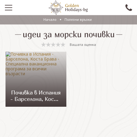
Начало
Полезни връзки
ПРОМО
идеи за морски почивки
EКСКУРЗИИ СЪС САМОЛЕТ
Вашата оценка
ЕКСКУРЗИИ С АВТОБУС
САМОЛЕТНИ ПОЧИВКИ
ПОЧИВКИ С АВТОБУС
ПРАЗНИЦИ
Почивка в Испания
- Барселона, Коста
ЕКЗОТИКА
Брава - Специална
ваканционна
КРУИЗИ
програма за всички
възрасти
Проверка на резервация