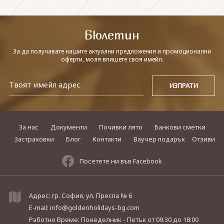
СВЪРЖЕТЕ СЕ С НАС
Бюлетин
За да получавате нашите актуални предложения и промоционални
оферти, моля впишете своя имейл.
За нас
Документи
Почивки лято
Банкови сметки
Застраховки
Блог
Контакти
Ваучер подарък
Отзиви
Посетете ни във Facebook
Адрес: гр. София, ул. Преспа № 6
E-mail:
info@goldenholidays-bg.com
Работно Време: Понеделник - Петък
от 09:30 до 18:00