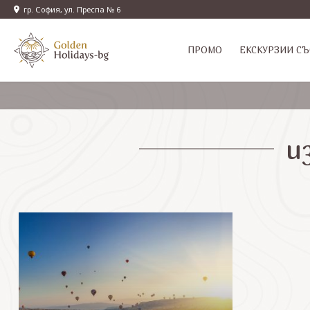
гр. София, ул. Преспа № 6
ПРОМО
EКСКУРЗИИ СЪ
и