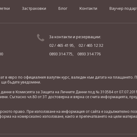
метки
Застраховки
Блог
Контакти
Ваучер подар
За контакти и резервации:
02 / 465 41 95,
02 / 465 12 32
00
0893 314 775,
0893 314 776
яват в евро по официалния валутен курс, валиден към датата на плащането
о ще бъдете уведомени.
анни в Комисията за Защита на Личните Данни под № 310584 от 07.07.2011
ни. Съгласно чл.80 от ЗТ достоверна и вярна се счита информацията, пре
орското право. При използване на информация от сайта е задължително по
орма на комерсиално използване, както и препечатването на цели материа