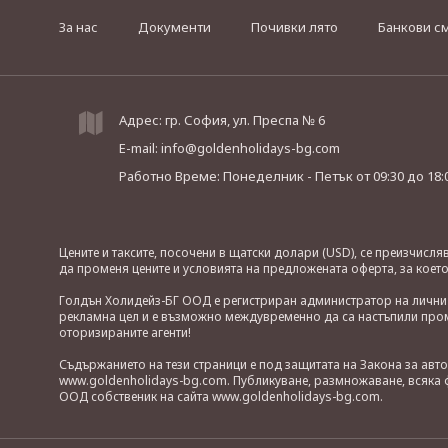
За нас
Документи
Почивки лято
Банкови с
Адрес: гр. София, ул. Преспа № 6
E-mail:
info@goldenholidays-bg.com
Работно Време: Понеделник - Петък
от 09:30 до 18:
Цените и таксите, посочени в щатски долари (USD), се преизчисл
да променя цените и условията на предложената оферта, за коет
Голдън Холидейз-БГ ООД е регистриран администратор на лични д
рекламна цел и е възможно междувременно да са настъпили проме
оторизираните агенти!
Съдържанието на тези страници е под защитата на Закона за авт
www.goldenholidays-bg.com. Публикуване, размножаване, всяка ф
ООД собственик на сайта www.goldenholidays-bg.com.