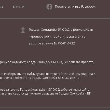
Посетете ни във Facebook
ък
Отзиви
Голдън Холидейз-БГ ООД е регистриран
туроператор и туристически агент с
удостоверение № РК-01-6722
. При необходимост, Голдън Холидейз-БГ ООД си запазва правото,
 г. Информацията публикувана на този сайт е с информационна и
дставена в офисите на Голдън Холидейз-БГ ООД или на
зоваването на Голдън Холидейз – БГ ООД собственик на сайта
ли става само след писмено съгласие от Голдън Холидейз – БГ