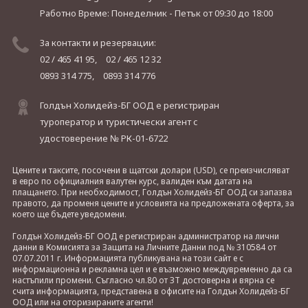
Работно Време: Понеделник - Петък
от 09:30 до 18:00
За контакти и резервации:
02 / 465 41 95,
02 / 465 12 32
0893 314 775,
0893 314 776
Голдън Холидейз-БГ ООД е регистриран
туроператор и туристически агент с
удостоверение № РК-01-6722
Цените и таксите, посочени в щатски долари (USD), се преизчисляват
в евро по официалния валутен курс, валиден към датата на
плащането. При необходимост, Голдън Холидейз-БГ ООД си запазва
правото, да променя цените и условията на предложената оферта, за
което ще бъдете уведомени.
Голдън Холидейз-БГ ООД е регистриран администратор на лични
данни в Комисията за Защита на Личните Данни под № 310584 от
07.07.2011 г. Информацията публикувана на този сайт е с
информационна и рекламна цел и е възможно междувременно да са
настъпили промени. Съгласно чл.80 от ЗТ достоверна и вярна се
счита информацията, представена в офисите на Голдън Холидейз-БГ
ООД или на оторизираните агенти!