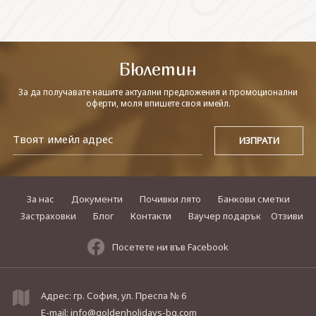
СВЪРЖЕТЕ СЕ С НАС
Бюлетин
За да получавате нашите актуални предложения и промоционални
оферти, моля впишете своя имейл.
За нас
Документи
Почивки лято
Банкови сметки
Застраховки
Блог
Контакти
Ваучер подарък
Отзиви
Посетете ни във Facebook
Адрес: гр. София, ул. Преспа № 6
E-mail:
info@goldenholidays-bg.com