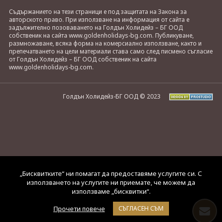
Съдържанието на тези страници е под защитата на Закона за
авторското право. При използване на информация от сайта е
задължително позоваването на Голдън Холидейз – БГ ООД
собственик на сайта www.goldenholidays-bg.com. Публикуване,
размножаване, всяка форма на комерсиално използване, както и
препечатването на цели материали става само след писмено съгласие
от Голдън Холидейз – БГ ООД собственик на сайта
www.goldenholidays-bg.com.
Голдън Холидейз-БГ ООД © 2023
„Бисквитките“ ни помагат да предоставяме услугите си. С
използването на услугите ни приемате, че можем да
използваме „бисквитки“.
Прочети повече
СЪГЛАСЕН СЪМ