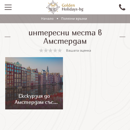
Начало
Полезни връзки
ПРОМО
интересни места в
EКСКУРЗИИ СЪС САМОЛЕТ
Амстердам
ЕКСКУРЗИИ С АВТОБУС
Вашата оценка
САМОЛЕТНИ ПОЧИВКИ
ПОЧИВКИ С АВТОБУС
ПРАЗНИЦИ
ЕКЗОТИКА
Екскурзия до
Амстердам със
КРУИЗИ
самолет
Проверка на резервация