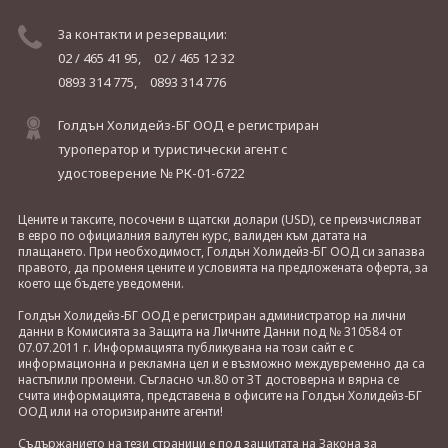
За контакти и резервации:
02 / 465 41 95,
02 / 465 12 32
0893 314 775,
0893 314 776
Голдън Холидейз-БГ ООД е регистриран
туроператор и туристически агент с
удостоверение № РК-01-6722
Цените и таксите, посочени в щатски долари (USD), се преизчисляват
в евро по официалния валутен курс, валиден към датата на
плащането. При необходимост, Голдън Холидейз-БГ ООД си запазва
правото, да променя цените и условията на предложената оферта, за
което ще бъдете уведомени.
Голдън Холидейз-БГ ООД е регистриран администратор на лични
данни в Комисията за Защита на Личните Данни под № 310584 от
07.07.2011 г. Информацията публикувана на този сайт е с
информационна и рекламна цел и е възможно междувременно да са
настъпили промени. Съгласно чл.80 от ЗТ достоверна и вярна се
счита информацията, представена в офисите на Голдън Холидейз-БГ
ООД или на оторизираните агенти!
Съдържанието на тези страници е под защитата на Закона за