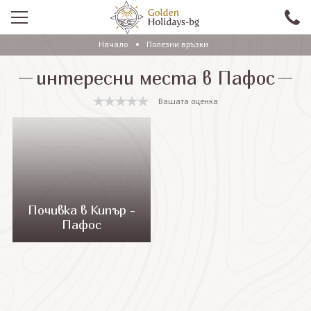
Начало
Полезни връзки
ПРОМО
интересни места в Пафос
EКСКУРЗИИ СЪС САМОЛЕТ
Вашата оценка
ЕКСКУРЗИИ С АВТОБУС
САМОЛЕТНИ ПОЧИВКИ
ПОЧИВКИ С АВТОБУС
ПРАЗНИЦИ
Почивка в Кипър -
Пафос
ЕКЗОТИКА
КРУИЗИ
Проверка на резервация