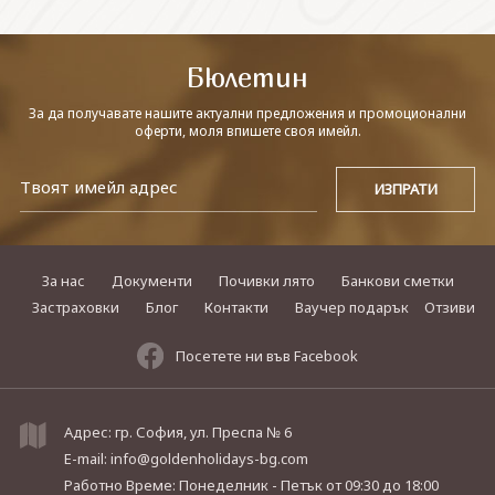
СВЪРЖЕТЕ СЕ С НАС
Бюлетин
За да получавате нашите актуални предложения и промоционални
оферти, моля впишете своя имейл.
За нас
Документи
Почивки лято
Банкови сметки
Застраховки
Блог
Контакти
Ваучер подарък
Отзиви
Посетете ни във Facebook
Адрес: гр. София, ул. Преспа № 6
E-mail:
info@goldenholidays-bg.com
Работно Време: Понеделник - Петък
от 09:30 до 18:00