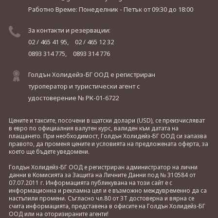
Работно Време: Понеделник - Петък
от 09:30 до 18:00
За контакти и резервации:
02 / 465 41 95,
02 / 465 12 32
0893 314 775,
0893 314 776
Голдън Холидейз-БГ ООД е регистриран
туроператор и туристически агент с
удостоверение № РК-01-6722
Цените и таксите, посочени в щатски долари (USD), се преизчисляват
в евро по официалния валутен курс, валиден към датата на
плащането. При необходимост, Голдън Холидейз-БГ ООД си запазва
правото, да променя цените и условията на предложената оферта, за
което ще бъдете уведомени.
Голдън Холидейз-БГ ООД е регистриран администратор на лични
данни в Комисията за Защита на Личните Данни под № 310584 от
07.07.2011 г. Информацията публикувана на този сайт е с
информационна и рекламна цел и е възможно междувременно да са
настъпили промени. Съгласно чл.80 от ЗТ достоверна и вярна се
счита информацията, представена в офисите на Голдън Холидейз-БГ
ООД или на оторизираните агенти!