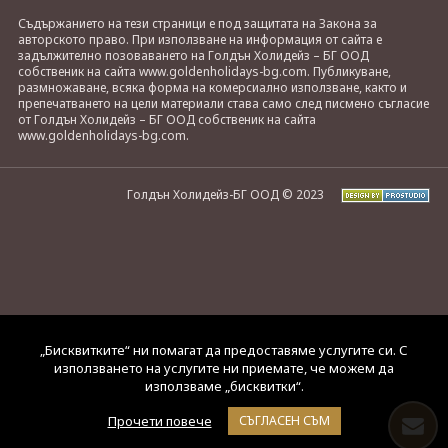
Съдържанието на тези страници е под защитата на Закона за
авторското право. При използване на информация от сайта е
задължително позоваването на Голдън Холидейз – БГ ООД
собственик на сайта www.goldenholidays-bg.com. Публикуване,
размножаване, всяка форма на комерсиално използване, както и
препечатването на цели материали става само след писмено съгласие
от Голдън Холидейз – БГ ООД собственик на сайта
www.goldenholidays-bg.com.
Голдън Холидейз-БГ ООД © 2023
„Бисквитките“ ни помагат да предоставяме услугите си. С
използването на услугите ни приемате, че можем да
използваме „бисквитки“.
Прочети повече
СЪГЛАСЕН СЪМ