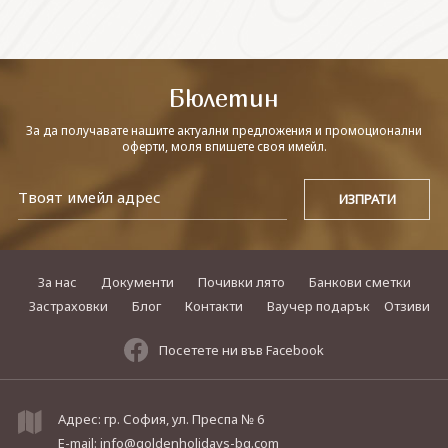
СВЪРЖЕТЕ СЕ С НАС
Бюлетин
За да получавате нашите актуални предложения и промоционални
оферти, моля впишете своя имейл.
За нас
Документи
Почивки лято
Банкови сметки
Застраховки
Блог
Контакти
Ваучер подарък
Отзиви
Посетете ни във Facebook
Адрес: гр. София, ул. Преспа № 6
E-mail:
info@goldenholidays-bg.com