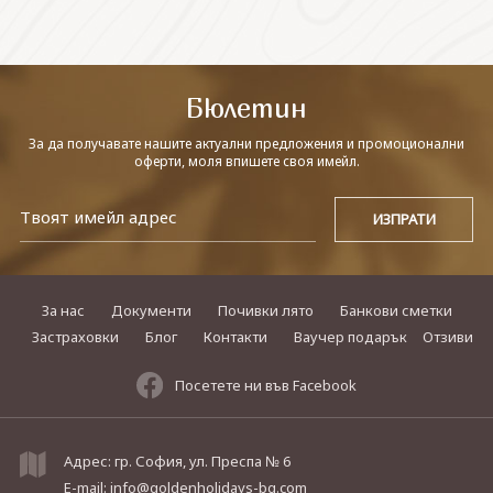
СВЪРЖЕТЕ СЕ С НАС
Бюлетин
За да получавате нашите актуални предложения и промоционални
оферти, моля впишете своя имейл.
За нас
Документи
Почивки лято
Банкови сметки
Застраховки
Блог
Контакти
Ваучер подарък
Отзиви
Посетете ни във Facebook
Адрес: гр. София, ул. Преспа № 6
E-mail:
info@goldenholidays-bg.com