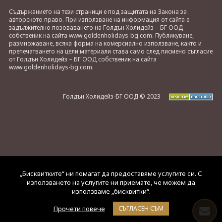
Съдържанието на тези страници е под защитата на Закона за
авторското право. При използване на информация от сайта е
задължително позоваването на Голдън Холидейз – БГ ООД
собственик на сайта www.goldenholidays-bg.com. Публикуване,
размножаване, всяка форма на комерсиално използване, както и
препечатването на цели материали става само след писмено съгласие
от Голдън Холидейз – БГ ООД собственик на сайта
www.goldenholidays-bg.com.
Голдън Холидейз-БГ ООД © 2023
„Бисквитките“ ни помагат да предоставяме услугите си. С
използването на услугите ни приемате, че можем да
използваме „бисквитки“.
Прочети повече
СЪГЛАСЕН СЪМ