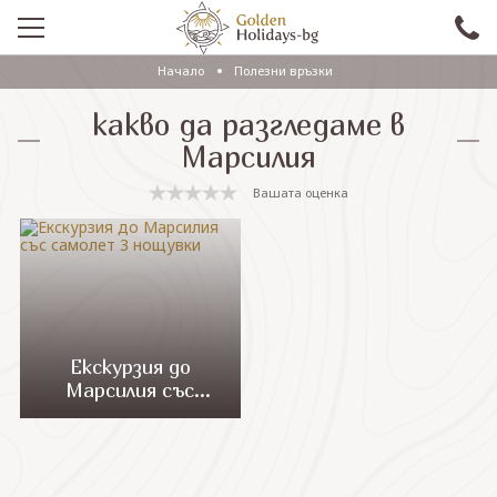
Начало
Полезни връзки
ПРОМО
какво да разгледаме в
EКСКУРЗИИ СЪС САМОЛЕТ
Марсилия
ЕКСКУРЗИИ С АВТОБУС
Вашата оценка
САМОЛЕТНИ ПОЧИВКИ
ПОЧИВКИ С АВТОБУС
ПРАЗНИЦИ
ЕКЗОТИКА
Екскурзия до
Марсилия със
КРУИЗИ
самолет 3 нощувки
Проверка на резервация