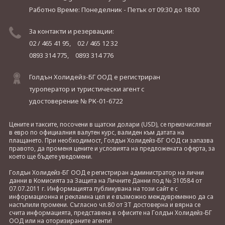
Работно Време: Понеделник - Петък
от 09:30 до 18:00
За контакти и резервации:
02 / 465 41 95,
02 / 465 12 32
0893 314 775,
0893 314 776
Голдън Холидейз-БГ ООД е регистриран
туроператор и туристически агент с
удостоверение № РК-01-6722
Цените и таксите, посочени в щатски долари (USD), се преизчисляват
в евро по официалния валутен курс, валиден към датата на
плащането. При необходимост, Голдън Холидейз-БГ ООД си запазва
правото, да променя цените и условията на предложената оферта, за
което ще бъдете уведомени.
Голдън Холидейз-БГ ООД е регистриран администратор на лични
данни в Комисията за Защита на Личните Данни под № 310584 от
07.07.2011 г. Информацията публикувана на този сайт е с
информационна и рекламна цел и е възможно междувременно да са
настъпили промени. Съгласно чл.80 от ЗТ достоверна и вярна се
счита информацията, представена в офисите на Голдън Холидейз-БГ
ООД или на оторизираните агенти!