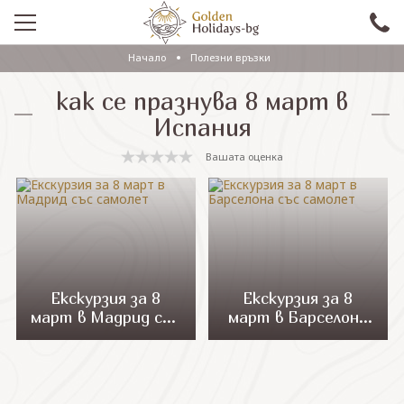
Начало
Полезни връзки
ПРОМО
как се празнува 8 март в
EКСКУРЗИИ СЪС САМОЛЕТ
Испания
ЕКСКУРЗИИ С АВТОБУС
Вашата оценка
САМОЛЕТНИ ПОЧИВКИ
ПОЧИВКИ С АВТОБУС
ПРАЗНИЦИ
ЕКЗОТИКА
Екскурзия за 8
Екскурзия за 8
март в Мадрид със
март в Барселона
КРУИЗИ
самолет
със самолет
Проверка на резервация