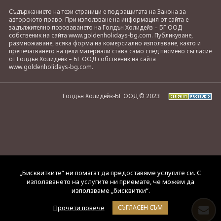
Съдържанието на тези страници е под защитата на Закона за
авторското право. При използване на информация от сайта е
задължително позоваването на Голдън Холидейз – БГ ООД
собственик на сайта www.goldenholidays-bg.com. Публикуване,
размножаване, всяка форма на комерсиално използване, както и
препечатването на цели материали става само след писмено съгласие
от Голдън Холидейз – БГ ООД собственик на сайта
www.goldenholidays-bg.com.
Голдън Холидейз-БГ ООД © 2023
„Бисквитките“ ни помагат да предоставяме услугите си. С
използването на услугите ни приемате, че можем да
използваме „бисквитки“.
Прочети повече
СЪГЛАСЕН СЪМ