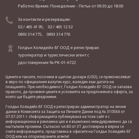
Работно Време: Понеделник - Петък
от 09:30 до 18:00
За контакти и резервации:
02 / 465 41 95,
02 / 465 12 32
0893 314 775,
0893 314 776
Голдън Холидейз-БГ ООД е регистриран
туроператор и туристически агент с
удостоверение № РК-01-6722
Цените и таксите, посочени в щатски долари (USD), се преизчисляват
в евро по официалния валутен курс, валиден към датата на
плащането. При необходимост, Голдън Холидейз-БГ ООД си запазва
правото, да променя цените и условията на предложената оферта, за
което ще бъдете уведомени.
Голдън Холидейз-БГ ООД е регистриран администратор на лични
данни в Комисията за Защита на Личните Данни под № 310584 от
07.07.2011 г. Информацията публикувана на този сайт е с
информационна и рекламна цел и е възможно междувременно да са
настъпили промени. Съгласно чл.80 от ЗТ достоверна и вярна се
счита информацията, представена в офисите на Голдън Холидейз-БГ
ООД или на оторизираните агенти!