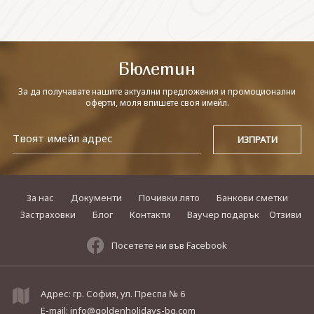
СВЪРЖЕТЕ СЕ С НАС
Бюлетин
За да получавате нашите актуални предложения и промоционални
оферти, моля впишете своя имейл.
За нас
Документи
Почивки лято
Банкови сметки
Застраховки
Блог
Контакти
Ваучер подарък
Отзиви
Посетете ни във Facebook
Адрес: гр. София, ул. Преспа № 6
E-mail:
info@goldenholidays-bg.com