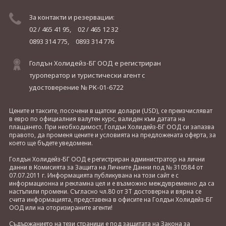
За контакти и резервации:
02 / 465 41 95,
02 / 465 12 32
0893 314 775,
0893 314 776
Голдън Холидейз-БГ ООД е регистриран
туроператор и туристически агент с
удостоверение № РК-01-6722
Цените и таксите, посочени в щатски долари (USD), се преизчисляват
в евро по официалния валутен курс, валиден към датата на
плащането. При необходимост, Голдън Холидейз-БГ ООД си запазва
правото, да променя цените и условията на предложената оферта, за
което ще бъдете уведомени.
Голдън Холидейз-БГ ООД е регистриран администратор на лични
данни в Комисията за Защита на Личните Данни под № 310584 от
07.07.2011 г. Информацията публикувана на този сайт е с
информационна и рекламна цел и е възможно междувременно да са
настъпили промени. Съгласно чл.80 от ЗТ достоверна и вярна се
счита информацията, представена в офисите на Голдън Холидейз-БГ
ООД или на оторизираните агенти!
Съдържанието на тези страници е под защитата на Закона за