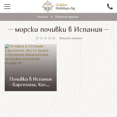
Начало
Полезни връзки
ПРОМО
морски почивки в Испания
EКСКУРЗИИ СЪС САМОЛЕТ
Вашата оценка
ЕКСКУРЗИИ С АВТОБУС
САМОЛЕТНИ ПОЧИВКИ
ПОЧИВКИ С АВТОБУС
ПРАЗНИЦИ
Почивка в Испания
- Барселона, Коста
ЕКЗОТИКА
Брава - Специална
ваканционна
КРУИЗИ
програма за всички
възрасти
Проверка на резервация