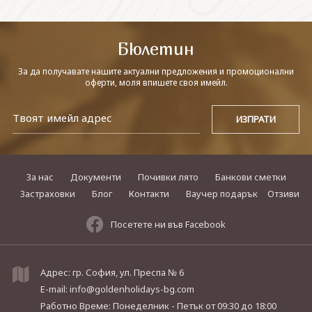
СВЪРЖЕТЕ СЕ С НАС
Бюлетин
За да получавате нашите актуални предложения и промоционални
оферти, моля впишете своя имейл.
За нас
Документи
Почивки лято
Банкови сметки
Застраховки
Блог
Контакти
Ваучер подарък
Отзиви
Посетете ни във Facebook
Адрес: гр. София, ул. Преспа № 6
E-mail:
info@goldenholidays-bg.com
Работно Време: Понеделник - Петък
от 09:30 до 18:00