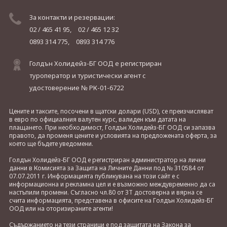
За контакти и резервации:
02 / 465 41 95,
02 / 465 12 32
0893 314 775,
0893 314 776
Голдън Холидейз-БГ ООД е регистриран
туроператор и туристически агент с
удостоверение № РК-01-6722
Цените и таксите, посочени в щатски долари (USD), се преизчисляват
в евро по официалния валутен курс, валиден към датата на
плащането. При необходимост, Голдън Холидейз-БГ ООД си запазва
правото, да променя цените и условията на предложената оферта, за
което ще бъдете уведомени.
Голдън Холидейз-БГ ООД е регистриран администратор на лични
данни в Комисията за Защита на Личните Данни под № 310584 от
07.07.2011 г. Информацията публикувана на този сайт е с
информационна и рекламна цел и е възможно междувременно да са
настъпили промени. Съгласно чл.80 от ЗТ достоверна и вярна се
счита информацията, представена в офисите на Голдън Холидейз-БГ
ООД или на оторизираните агенти!
Съдържанието на тези страници е под защитата на Закона за