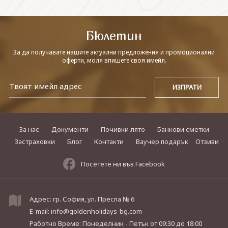
СВЪРЖЕТЕ СЕ С НАС
Бюлетин
За да получавате нашите актуални предложения и промоционални
оферти, моля впишете своя имейл.
За нас
Документи
Почивки лято
Банкови сметки
Застраховки
Блог
Контакти
Ваучер подарък
Отзиви
Посетете ни във Facebook
Адрес: гр. София, ул. Преспа № 6
E-mail:
info@goldenholidays-bg.com
Работно Време: Понеделник - Петък
от 09:30 до 18:00