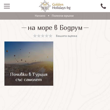
Начало
Полезни връзки
ПРОМО
на море в Бодрум
EКСКУРЗИИ СЪС САМОЛЕТ
Вашата оценка
ЕКСКУРЗИИ С АВТОБУС
САМОЛЕТНИ ПОЧИВКИ
ПОЧИВКИ С АВТОБУС
ПРАЗНИЦИ
Почивки в Турция
със самолет
ЕКЗОТИКА
КРУИЗИ
Проверка на резервация