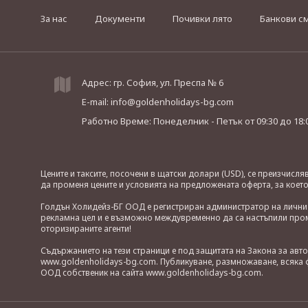
За нас
Документи
Почивки лято
Банкови с
Адрес: гр. София, ул. Преспа № 6
E-mail:
info@goldenholidays-bg.com
Работно Време: Понеделник - Петък
от 09:30 до 18:
Цените и таксите, посочени в щатски долари (USD), се преизчисл
да променя цените и условията на предложената оферта, за коет
Голдън Холидейз-БГ ООД е регистриран администратор на лични д
рекламна цел и е възможно междувременно да са настъпили проме
оторизираните агенти!
Съдържанието на тези страници е под защитата на Закона за авт
www.goldenholidays-bg.com. Публикуване, размножаване, всяка ф
ООД собственик на сайта www.goldenholidays-bg.com.