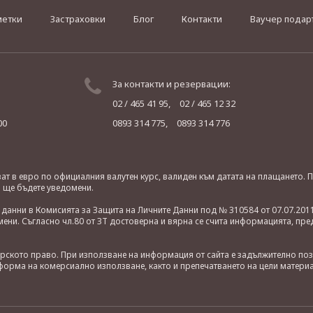
метки
Застраховки
Блог
Контакти
Ваучер подар
За контакти и резервации:
02 / 465 41 95,
02 / 465 12 32
00
0893 314 775,
0893 314 776
яват в евро по официалния валутен курс, валиден към датата на плащането
о ще бъдете уведомени.
анни в Комисията за Защита на Личните Данни под № 310584 от 07.07.2011
ни. Съгласно чл.80 от ЗТ достоверна и вярна се счита информацията, пре
орското право. При използване на информация от сайта е задължително по
орма на комерсиално използване, както и препечатването на цели материа