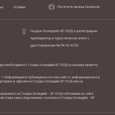
Посетете ни във Facebook
ък
Отзиви
Голдън Холидейз-БГ ООД е регистриран
туроператор и туристически агент с
удостоверение № РК-01-6722
. При необходимост, Голдън Холидейз-БГ ООД си запазва правото,
 г. Информацията публикувана на този сайт е с информационна и
дставена в офисите на Голдън Холидейз-БГ ООД или на
зоваването на Голдън Холидейз – БГ ООД собственик на сайта
ли става само след писмено съгласие от Голдън Холидейз – БГ