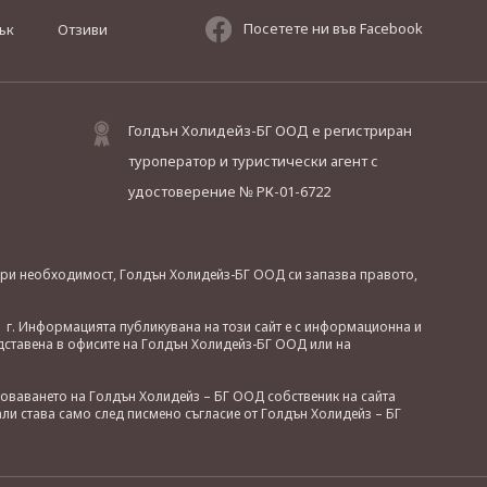
Посетете ни във Facebook
ък
Отзиви
Голдън Холидейз-БГ ООД е регистриран
туроператор и туристически агент с
удостоверение № РК-01-6722
. При необходимост, Голдън Холидейз-БГ ООД си запазва правото,
 г. Информацията публикувана на този сайт е с информационна и
дставена в офисите на Голдън Холидейз-БГ ООД или на
зоваването на Голдън Холидейз – БГ ООД собственик на сайта
ли става само след писмено съгласие от Голдън Холидейз – БГ