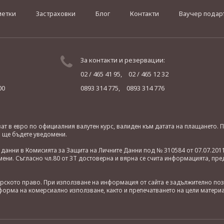
метки
Застраховки
Блог
Контакти
Ваучер подар
За контакти и резервации:
02 / 465 41 95,
02 / 465 12 32
00
0893 314 775,
0893 314 776
яват в евро по официалния валутен курс, валиден към датата на плащането
о ще бъдете уведомени.
анни в Комисията за Защита на Личните Данни под № 310584 от 07.07.2011
ни. Съгласно чл.80 от ЗТ достоверна и вярна се счита информацията, пре
орското право. При използване на информация от сайта е задължително по
орма на комерсиално използване, както и препечатването на цели материа