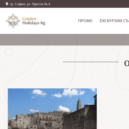
гр. София, ул. Преспа № 6
ПРОМО
EКСКУРЗИИ СЪ