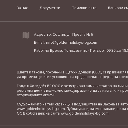
За нас
Документи
Почивки лято
Банкови с
Адрес: гр. София, ул. Преспа № 6
E-mail:
info@goldenholidays-bg.com
Работно Време: Понеделник - Петък
от 09:30 до 18:
Цените и таксите, посочени в щатски долари (USD), се преизчисл
да променя цените и условията на предложената оферта, за коет
Голдън Холидейз-БГ ООД е регистриран администратор на лични д
рекламна цел и е възможно междувременно да са настъпили проме
оторизираните агенти!
Съдържанието на тези страници е под защитата на Закона за авт
www.goldenholidays-bg.com. Публикуване, размножаване, всяка ф
ООД собственик на сайта www.goldenholidays-bg.com.