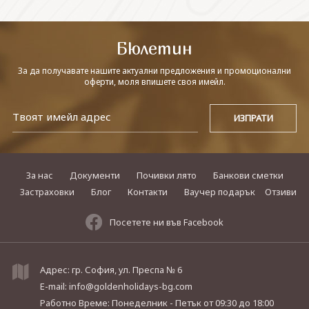
СВЪРЖЕТЕ СЕ С НАС
Бюлетин
За да получавате нашите актуални предложения и промоционални
оферти, моля впишете своя имейл.
За нас
Документи
Почивки лято
Банкови сметки
Застраховки
Блог
Контакти
Ваучер подарък
Отзиви
Посетете ни във Facebook
Адрес: гр. София, ул. Преспа № 6
E-mail:
info@goldenholidays-bg.com
Работно Време: Понеделник - Петък
от 09:30 до 18:00