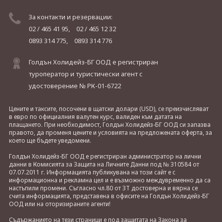
За контакти и резервации:
02 / 465 41 95,
02 / 465 12 32
0893 314 775,
0893 314 776
Голдън Холидейз-БГ ООД е регистриран
туроператор и туристически агент с
удостоверение № РК-01-6722
Цените и таксите, посочени в щатски долари (USD), се преизчисляват
в евро по официалния валутен курс, валиден към датата на
плащането. При необходимост, Голдън Холидейз-БГ ООД си запазва
правото, да променя цените и условията на предложената оферта, за
което ще бъдете уведомени.
Голдън Холидейз-БГ ООД е регистриран администратор на лични
данни в Комисията за Защита на Личните Данни под № 310584 от
07.07.2011 г. Информацията публикувана на този сайт е с
информационна и рекламна цел и е възможно междувременно да са
настъпили промени. Съгласно чл.80 от ЗТ достоверна и вярна се
счита информацията, представена в офисите на Голдън Холидейз-БГ
ООД или на оторизираните агенти!
Съдържанието на тези страници е под защитата на Закона за