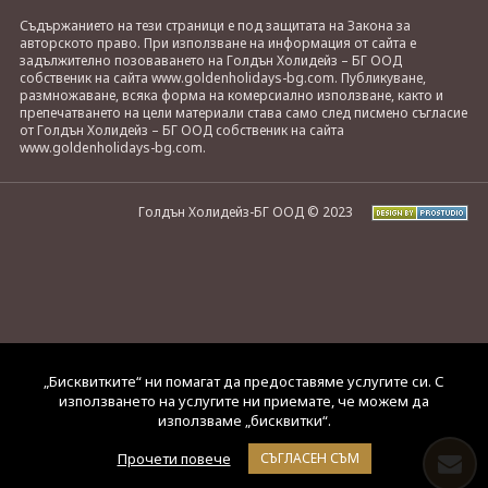
Съдържанието на тези страници е под защитата на Закона за
авторското право. При използване на информация от сайта е
задължително позоваването на Голдън Холидейз – БГ ООД
собственик на сайта www.goldenholidays-bg.com. Публикуване,
размножаване, всяка форма на комерсиално използване, както и
препечатването на цели материали става само след писмено съгласие
от Голдън Холидейз – БГ ООД собственик на сайта
www.goldenholidays-bg.com.
Голдън Холидейз-БГ ООД © 2023
„Бисквитките“ ни помагат да предоставяме услугите си. С
използването на услугите ни приемате, че можем да
използваме „бисквитки“.
Прочети повече
СЪГЛАСЕН СЪМ