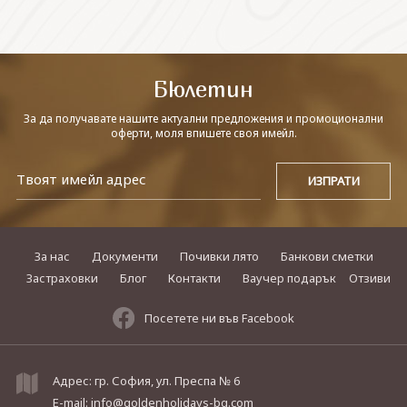
СВЪРЖЕТЕ СЕ С НАС
Бюлетин
За да получавате нашите актуални предложения и промоционални
оферти, моля впишете своя имейл.
За нас
Документи
Почивки лято
Банкови сметки
Застраховки
Блог
Контакти
Ваучер подарък
Отзиви
Посетете ни във Facebook
Адрес: гр. София, ул. Преспа № 6
E-mail:
info@goldenholidays-bg.com