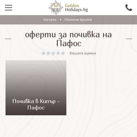
Начало
Полезни връзки
ПРОМО
оферти за почивка на
EКСКУРЗИИ СЪС САМОЛЕТ
Пафос
ЕКСКУРЗИИ С АВТОБУС
Вашата оценка
САМОЛЕТНИ ПОЧИВКИ
ПОЧИВКИ С АВТОБУС
ПРАЗНИЦИ
ЕКЗОТИКА
Почивка в Кипър -
Пафос
КРУИЗИ
Проверка на резервация