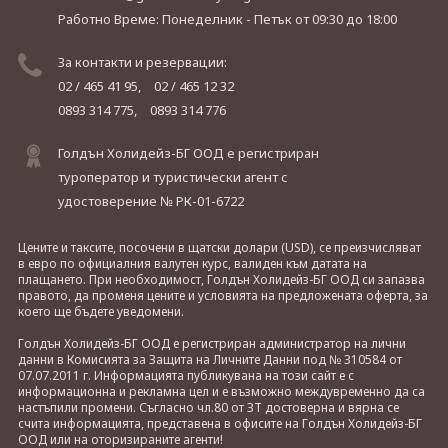
Работно Време: Понеделник - Петък
от 09:30 до 18:00
За контакти и резервации:
02 / 465 41 95,
02 / 465 12 32
0893 314 775,
0893 314 776
Голдън Холидейз-БГ ООД е регистриран
туроператор и туристически агент с
удостоверение № РК-01-6722
Цените и таксите, посочени в щатски долари (USD), се преизчисляват
в евро по официалния валутен курс, валиден към датата на
плащането. При необходимост, Голдън Холидейз-БГ ООД си запазва
правото, да променя цените и условията на предложената оферта, за
което ще бъдете уведомени.
Голдън Холидейз-БГ ООД е регистриран администратор на лични
данни в Комисията за Защита на Личните Данни под № 310584 от
07.07.2011 г. Информацията публикувана на този сайт е с
информационна и рекламна цел и е възможно междувременно да са
настъпили промени. Съгласно чл.80 от ЗТ достоверна и вярна се
счита информацията, представена в офисите на Голдън Холидейз-БГ
ООД или на оторизираните агенти!