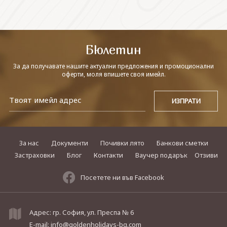
СВЪРЖЕТЕ СЕ С НАС
Бюлетин
За да получавате нашите актуални предложения и промоционални
оферти, моля впишете своя имейл.
За нас
Документи
Почивки лято
Банкови сметки
Застраховки
Блог
Контакти
Ваучер подарък
Отзиви
Посетете ни във Facebook
Адрес: гр. София, ул. Преспа № 6
E-mail:
info@goldenholidays-bg.com