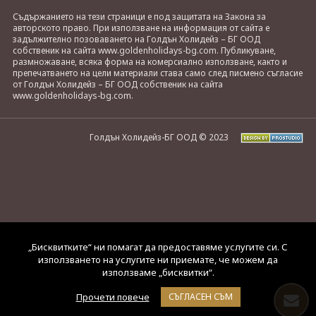
Съдържанието на тези страници е под защитата на Закона за
авторското право. При използване на информация от сайта е
задължително позоваването на Голдън Холидейз – БГ ООД
собственик на сайта www.goldenholidays-bg.com. Публикуване,
размножаване, всяка форма на комерсиално използване, както и
препечатването на цели материали става само след писмено съгласие
от Голдън Холидейз – БГ ООД собственик на сайта
www.goldenholidays-bg.com.
Голдън Холидейз-БГ ООД © 2023
„Бисквитките“ ни помагат да предоставяме услугите си. С
използването на услугите ни приемате, че можем да
използваме „бисквитки“.
Прочети повече
СЪГЛАСЕН СЪМ