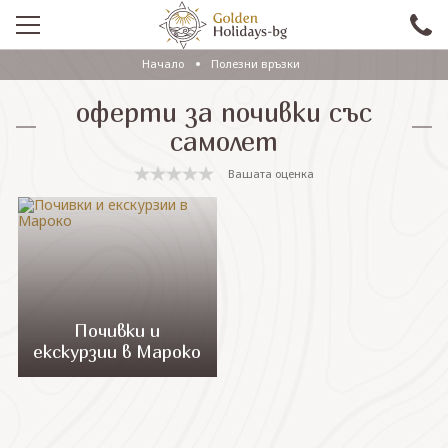
Начало
Полезни връзки
ПРОМО
оферти за почивки със
EКСКУРЗИИ СЪС САМОЛЕТ
самолет
ЕКСКУРЗИИ С АВТОБУС
Вашата оценка
САМОЛЕТНИ ПОЧИВКИ
ПОЧИВКИ С АВТОБУС
ПРАЗНИЦИ
ЕКЗОТИКА
Почивки и
екскурзии в Мароко
КРУИЗИ
Проверка на резервация