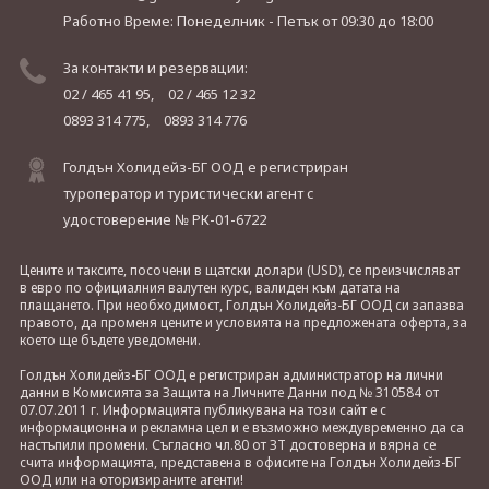
Работно Време: Понеделник - Петък
от 09:30 до 18:00
За контакти и резервации:
02 / 465 41 95,
02 / 465 12 32
0893 314 775,
0893 314 776
Голдън Холидейз-БГ ООД е регистриран
туроператор и туристически агент с
удостоверение № РК-01-6722
Цените и таксите, посочени в щатски долари (USD), се преизчисляват
в евро по официалния валутен курс, валиден към датата на
плащането. При необходимост, Голдън Холидейз-БГ ООД си запазва
правото, да променя цените и условията на предложената оферта, за
което ще бъдете уведомени.
Голдън Холидейз-БГ ООД е регистриран администратор на лични
данни в Комисията за Защита на Личните Данни под № 310584 от
07.07.2011 г. Информацията публикувана на този сайт е с
информационна и рекламна цел и е възможно междувременно да са
настъпили промени. Съгласно чл.80 от ЗТ достоверна и вярна се
счита информацията, представена в офисите на Голдън Холидейз-БГ
ООД или на оторизираните агенти!