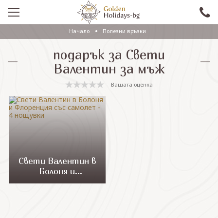
Начало
Полезни връзки
ПРОМО
подарък за Свети
EКСКУРЗИИ СЪС САМОЛЕТ
Валентин за мъж
ЕКСКУРЗИИ С АВТОБУС
Вашата оценка
САМОЛЕТНИ ПОЧИВКИ
ПОЧИВКИ С АВТОБУС
ПРАЗНИЦИ
ЕКЗОТИКА
Свети Валентин в
Болоня и
КРУИЗИ
Флоренция със
самолет - 4
нощувки
Проверка на резервация