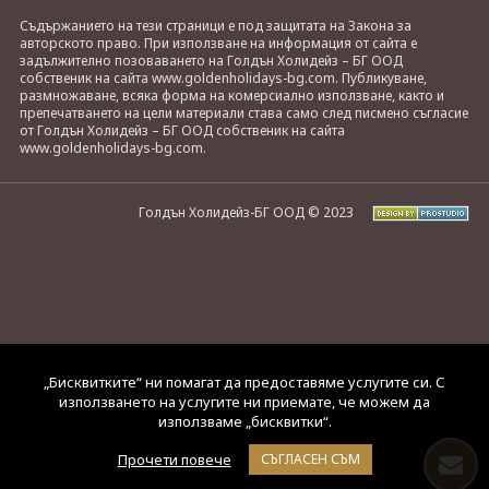
Съдържанието на тези страници е под защитата на Закона за
авторското право. При използване на информация от сайта е
задължително позоваването на Голдън Холидейз – БГ ООД
собственик на сайта www.goldenholidays-bg.com. Публикуване,
размножаване, всяка форма на комерсиално използване, както и
препечатването на цели материали става само след писмено съгласие
от Голдън Холидейз – БГ ООД собственик на сайта
www.goldenholidays-bg.com.
Голдън Холидейз-БГ ООД © 2023
„Бисквитките“ ни помагат да предоставяме услугите си. С
използването на услугите ни приемате, че можем да
използваме „бисквитки“.
Прочети повече
СЪГЛАСЕН СЪМ