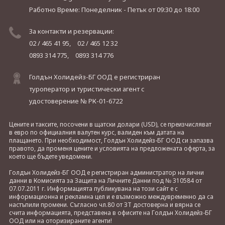
Работно Време: Понеделник - Петък
от 09:30 до 18:00
За контакти и резервации:
02 / 465 41 95,
02 / 465 12 32
0893 314 775,
0893 314 776
Голдън Холидейз-БГ ООД е регистриран
туроператор и туристически агент с
удостоверение № РК-01-6722
Цените и таксите, посочени в щатски долари (USD), се преизчисляват
в евро по официалния валутен курс, валиден към датата на
плащането. При необходимост, Голдън Холидейз-БГ ООД си запазва
правото, да променя цените и условията на предложената оферта, за
което ще бъдете уведомени.
Голдън Холидейз-БГ ООД е регистриран администратор на лични
данни в Комисията за Защита на Личните Данни под № 310584 от
07.07.2011 г. Информацията публикувана на този сайт е с
информационна и рекламна цел и е възможно междувременно да са
настъпили промени. Съгласно чл.80 от ЗТ достоверна и вярна се
счита информацията, представена в офисите на Голдън Холидейз-БГ
ООД или на оторизираните агенти!