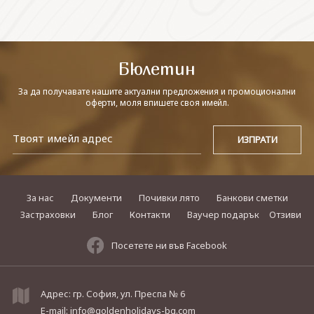
СВЪРЖЕТЕ СЕ С НАС
Бюлетин
За да получавате нашите актуални предложения и промоционални
оферти, моля впишете своя имейл.
За нас
Документи
Почивки лято
Банкови сметки
Застраховки
Блог
Контакти
Ваучер подарък
Отзиви
Посетете ни във Facebook
Адрес: гр. София, ул. Преспа № 6
E-mail:
info@goldenholidays-bg.com