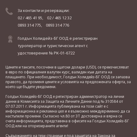
За контакти и резервации:
02 / 465 41 95,
02 / 465 12 32
0893 314 775,
0893 314 776
Голдън Холидейз-БГ ООД е регистриран
туроператор и туристически агент с
удостоверение № РК-01-6722
Цените и таксите, посочени в щатски долари (USD), се преизчисляват
в евро по официалния валутен курс, валиден към датата на
плащането. При необходимост, Голдън Холидейз-БГ ООД си запазва
правото, да променя цените и условията на предложената оферта, за
което ще бъдете уведомени.
Голдън Холидейз-БГ ООД е регистриран администратор на лични
данни в Комисията за Защита на Личните Данни под № 310584 от
07.07.2011 г. Информацията публикувана на този сайт е с
информационна и рекламна цел и е възможно междувременно да са
настъпили промени. Съгласно чл.80 от ЗТ достоверна и вярна се
счита информацията, представена в офисите на Голдън Холидейз-БГ
ООД или на оторизираните агенти!
Съдържанието на тези страници е под защитата на Закона за