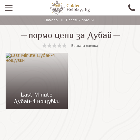
Начало
Полезни връзки
ПРОМО
пормо цени за Дубай
EКСКУРЗИИ СЪС САМОЛЕТ
Вашата оценка
ЕКСКУРЗИИ С АВТОБУС
САМОЛЕТНИ ПОЧИВКИ
ПОЧИВКИ С АВТОБУС
ПРАЗНИЦИ
Last Minute
Дубай-4 нощувки
ЕКЗОТИКА
КРУИЗИ
Проверка на резервация