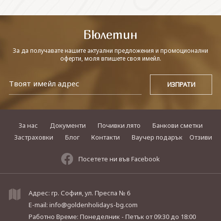
СВЪРЖЕТЕ СЕ С НАС
Бюлетин
За да получавате нашите актуални предложения и промоционални
оферти, моля впишете своя имейл.
За нас
Документи
Почивки лято
Банкови сметки
Застраховки
Блог
Контакти
Ваучер подарък
Отзиви
Посетете ни във Facebook
Адрес: гр. София, ул. Преспа № 6
E-mail:
info@goldenholidays-bg.com
Работно Време: Понеделник - Петък
от 09:30 до 18:00