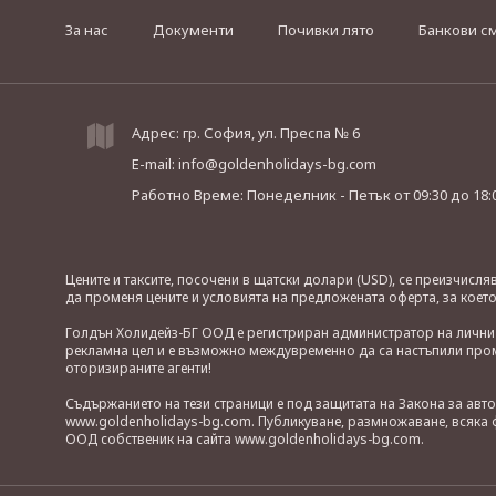
За нас
Документи
Почивки лято
Банкови с
Адрес: гр. София, ул. Преспа № 6
E-mail:
info@goldenholidays-bg.com
Работно Време: Понеделник - Петък
от 09:30 до 18:
Цените и таксите, посочени в щатски долари (USD), се преизчисл
да променя цените и условията на предложената оферта, за коет
Голдън Холидейз-БГ ООД е регистриран администратор на лични д
рекламна цел и е възможно междувременно да са настъпили проме
оторизираните агенти!
Съдържанието на тези страници е под защитата на Закона за авт
www.goldenholidays-bg.com. Публикуване, размножаване, всяка ф
ООД собственик на сайта www.goldenholidays-bg.com.