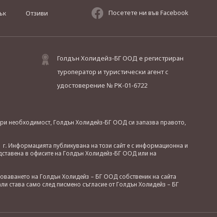
Посетете ни във Facebook
ък
Отзиви
Голдън Холидейз-БГ ООД е регистриран
туроператор и туристически агент с
удостоверение № РК-01-6722
. При необходимост, Голдън Холидейз-БГ ООД си запазва правото,
 г. Информацията публикувана на този сайт е с информационна и
дставена в офисите на Голдън Холидейз-БГ ООД или на
зоваването на Голдън Холидейз – БГ ООД собственик на сайта
ли става само след писмено съгласие от Голдън Холидейз – БГ