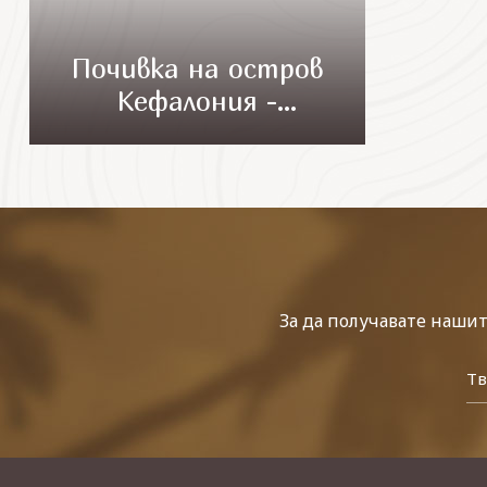
Почивка на остров
Кефалония -
чартърен полет,
обслужване на
български език!
За да получавате наши