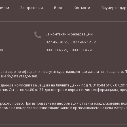
метки
Застраховки
Блог
Контакти
Ваучер подар
За контакти и резервации:
02 / 465 41 95,
02 / 465 12 32
00
0893 314 775,
0893 314 776
яват в евро по официалния валутен курс, валиден към датата на плащането
о ще бъдете уведомени.
анни в Комисията за Защита на Личните Данни под № 310584 от 07.07.2011
ни. Съгласно чл.80 от ЗТ достоверна и вярна се счита информацията, пре
орското право. При използване на информация от сайта е задължително по
орма на комерсиално използване, както и препечатването на цели материа