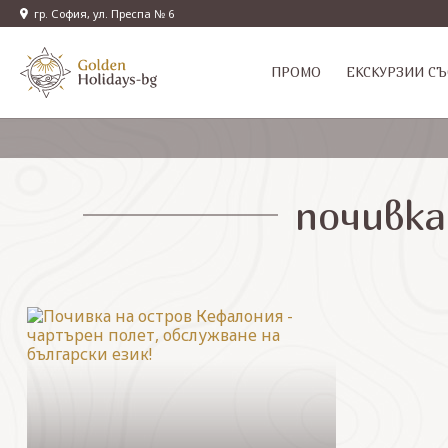
гр. София, ул. Преспа № 6
ПРОМО
EКСКУРЗИИ СЪ
почивка