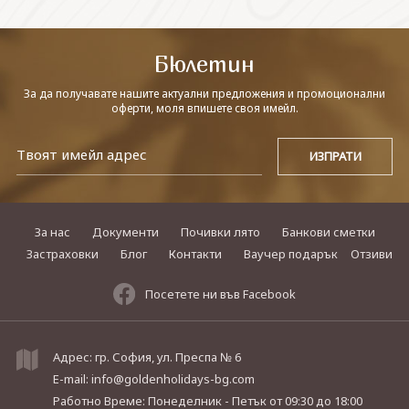
СВЪРЖЕТЕ СЕ С НАС
Бюлетин
За да получавате нашите актуални предложения и промоционални
оферти, моля впишете своя имейл.
За нас
Документи
Почивки лято
Банкови сметки
Застраховки
Блог
Контакти
Ваучер подарък
Отзиви
Посетете ни във Facebook
Адрес: гр. София, ул. Преспа № 6
E-mail:
info@goldenholidays-bg.com
Работно Време: Понеделник - Петък
от 09:30 до 18:00