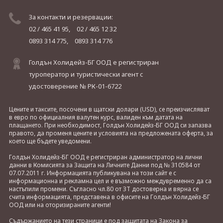
За контакти и резервации:
02 / 465 41 95,
02 / 465 12 32
0893 314 775,
0893 314 776
Голдън Холидейз-БГ ООД е регистриран
туроператор и туристически агент с
удостоверение № РК-01-6722
Цените и таксите, посочени в щатски долари (USD), се преизчисляват
в евро по официалния валутен курс, валиден към датата на
плащането. При необходимост, Голдън Холидейз-БГ ООД си запазва
правото, да променя цените и условията на предложената оферта, за
което ще бъдете уведомени.
Голдън Холидейз-БГ ООД е регистриран администратор на лични
данни в Комисията за Защита на Личните Данни под № 310584 от
07.07.2011 г. Информацията публикувана на този сайт е с
информационна и рекламна цел и е възможно междувременно да са
настъпили промени. Съгласно чл.80 от ЗТ достоверна и вярна се
счита информацията, представена в офисите на Голдън Холидейз-БГ
ООД или на оторизираните агенти!
Съдържанието на тези страници е под защитата на Закона за