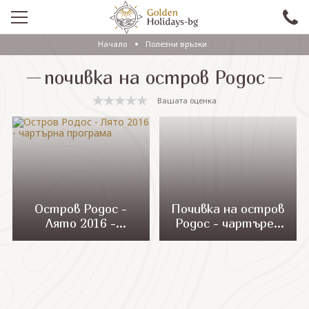
Начало
Полезни връзки
ПРОМО
почивка на остров Родос
EКСКУРЗИИ СЪС САМОЛЕТ
Вашата оценка
ЕКСКУРЗИИ С АВТОБУС
САМОЛЕТНИ ПОЧИВКИ
ПОЧИВКИ С АВТОБУС
ПРАЗНИЦИ
Остров Родос -
Почивка на остров
Лято 2016 -
Родос - чартърен
ЕКЗОТИКА
чартърна
полет от София
програма
КРУИЗИ
Проверка на резервация