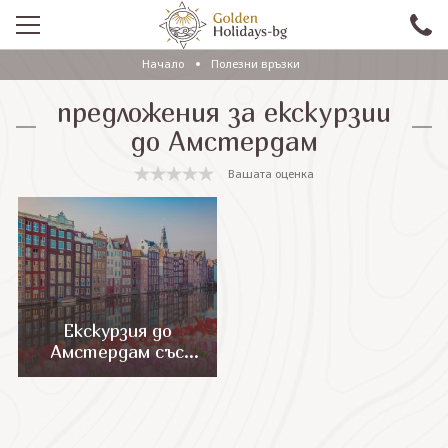
Начало
Полезни връзки
ПРОМО
предложения за екскурзии
EКСКУРЗИИ СЪС САМОЛЕТ
до Амстердам
ЕКСКУРЗИИ С АВТОБУС
Вашата оценка
САМОЛЕТНИ ПОЧИВКИ
ПОЧИВКИ С АВТОБУС
ПРАЗНИЦИ
ЕКЗОТИКА
Екскурзия до
Амстердам със
КРУИЗИ
самолет
Проверка на резервация