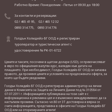
Работно Време: Понеделник - Петък
от 09:30 до 18:00
За контакти и резервации:
02 / 465 41 95,
02 / 465 12 32
0893 314 775,
0893 314 776
Голдън Холидейз-БГ ООД е регистриран
туроператор и туристически агент с
удостоверение № РК-01-6722
Цените и таксите, посочени в щатски долари (USD), се преизчисляват
в евро по официалния валутен курс, валиден към датата на
плащането. При необходимост, Голдън Холидейз-БГ ООД си запазва
правото, да променя цените и условията на предложената оферта, за
което ще бъдете уведомени.
Голдън Холидейз-БГ ООД е регистриран администратор на лични
данни в Комисията за Защита на Личните Данни под № 310584 от
07.07.2011 г. Информацията публикувана на този сайт е с
информационна и рекламна цел и е възможно междувременно да са
настъпили промени. Съгласно чл.80 от ЗТ достоверна и вярна се
счита информацията, представена в офисите на Голдън Холидейз-БГ
ООД или на оторизираните агенти!