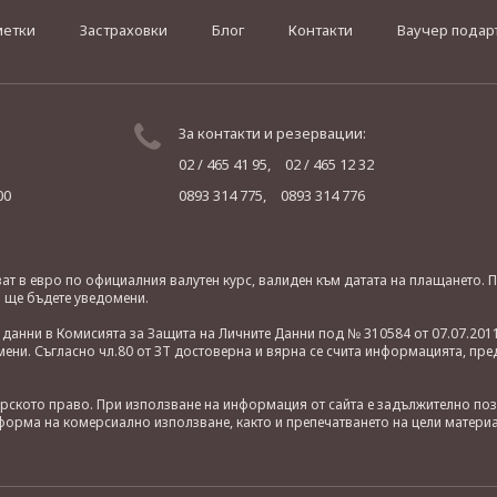
метки
Застраховки
Блог
Контакти
Ваучер подар
За контакти и резервации:
02 / 465 41 95,
02 / 465 12 32
00
0893 314 775,
0893 314 776
яват в евро по официалния валутен курс, валиден към датата на плащането
о ще бъдете уведомени.
анни в Комисията за Защита на Личните Данни под № 310584 от 07.07.2011
ни. Съгласно чл.80 от ЗТ достоверна и вярна се счита информацията, пре
орското право. При използване на информация от сайта е задължително по
орма на комерсиално използване, както и препечатването на цели материа