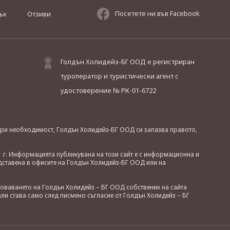
Посетете ни във Facebook
ък
Отзиви
Голдън Холидейз-БГ ООД е регистриран
туроператор и туристически агент с
удостоверение № РК-01-6722
. При необходимост, Голдън Холидейз-БГ ООД си запазва правото,
 г. Информацията публикувана на този сайт е с информационна и
дставена в офисите на Голдън Холидейз-БГ ООД или на
зоваването на Голдън Холидейз – БГ ООД собственик на сайта
ли става само след писмено съгласие от Голдън Холидейз – БГ