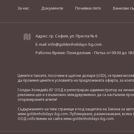
За нас
Документи
Почивки лято
Банкови с
Адрес: гр. София, ул. Преспа № 6
E-mail:
info@goldenholidays-bg.com
Работно Време: Понеделник - Петък
от 09:30 до 18:
Цените и таксите, посочени в щатски долари (USD), се преизчисл
да променя цените и условията на предложената оферта, за коет
Голдън Холидейз-БГ ООД е регистриран администратор на лични д
рекламна цел и е възможно междувременно да са настъпили проме
оторизираните агенти!
Съдържанието на тези страници е под защитата на Закона за авт
www.goldenholidays-bg.com. Публикуване, размножаване, всяка ф
ООД собственик на сайта www.goldenholidays-bg.com.