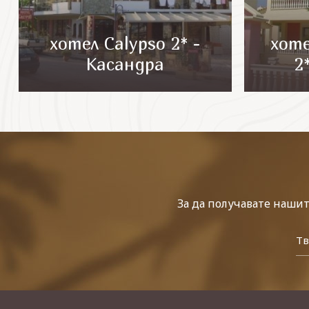
хотел Calypso 2* -
хоте
Касандра
2
За да получавате наши