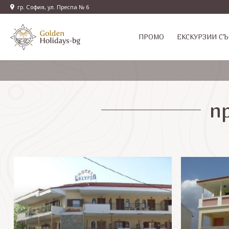
гр. София, ул. Преспа № 6
ПРОМО
EКСКУРЗИИ СЪ
п