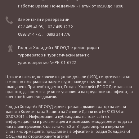
Работно Време: Понеделник - Петък
от 09:30 до 18:00
За контакти и резервации:
02 / 465 41 95,
02 / 465 12 32
0893 314 775,
0893 314 776
Голдън Холидейз-БГ ООД е регистриран
туроператор и туристически агент с
удостоверение № РК-01-6722
Цените и таксите, посочени в щатски долари (USD), се преизчисляват
в евро по официалния валутен курс, валиден към датата на
плащането. При необходимост, Голдън Холидейз-БГ ООД си запазва
правото, да променя цените и условията на предложената оферта, за
което ще бъдете уведомени.
Голдън Холидейз-БГ ООД е регистриран администратор на лични
данни в Комисията за Защита на Личните Данни под № 310584 от
07.07.2011 г. Информацията публикувана на този сайт е с
информационна и рекламна цел и е възможно междувременно да са
настъпили промени. Съгласно чл.80 от ЗТ достоверна и вярна се
счита информацията, представена в офисите на Голдън Холидейз-БГ
ООД или на оторизираните агенти!