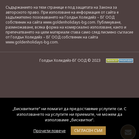
Съдържанието на тези страници е под защитата на Закона за
авторското право. При използване на информация от сайта е
задължително позоваването на Голдън Холидейз – БГ ООД
собственик на сайта www.goldenholidays-bg.com. Публикуване,
размножаване, всяка форма на комерсиално използване, както и
препечатването на цели материали става само след писмено съгласие
от Голдън Холидейз – БГ ООД собственик на сайта
www.goldenholidays-bg.com.
Голдън Холидейз-БГ ООД © 2023
„Бисквитките“ ни помагат да предоставяме услугите си. С
използването на услугите ни приемате, че можем да
използваме „бисквитки“.
Прочети повече
СЪГЛАСЕН СЪМ