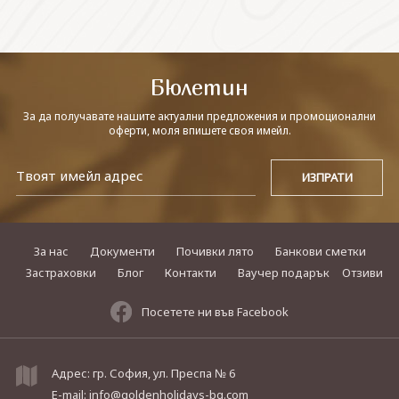
СВЪРЖЕТЕ СЕ С НАС
Бюлетин
За да получавате нашите актуални предложения и промоционални
оферти, моля впишете своя имейл.
За нас
Документи
Почивки лято
Банкови сметки
Застраховки
Блог
Контакти
Ваучер подарък
Отзиви
Посетете ни във Facebook
Адрес: гр. София, ул. Преспа № 6
E-mail:
info@goldenholidays-bg.com