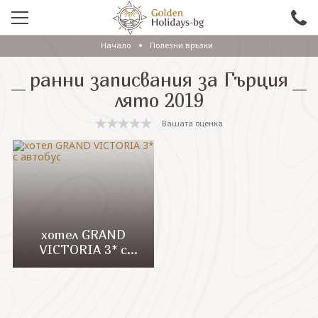
Начало
Полезни връзки
ПРОМО
ранни записвания за Гърция
EКСКУРЗИИ СЪС САМОЛЕТ
лято 2019
ЕКСКУРЗИИ С АВТОБУС
Вашата оценка
САМОЛЕТНИ ПОЧИВКИ
ПОЧИВКИ С АВТОБУС
ПРАЗНИЦИ
ЕКЗОТИКА
хотел GRAND
VICTORIA 3* с
КРУИЗИ
автобус
Проверка на резервация