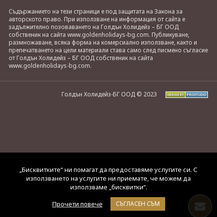
Съдържанието на тези страници е под защитата на Закона за
авторското право. При използване на информация от сайта е
задължително позоваването на Голдън Холидейз – БГ ООД
собственик на сайта www.goldenholidays-bg.com. Публикуване,
размножаване, всяка форма на комерсиално използване, както и
препечатването на цели материали става само след писмено съгласие
от Голдън Холидейз – БГ ООД собственик на сайта
www.goldenholidays-bg.com.
Голдън Холидейз-БГ ООД © 2023
„Бисквитките“ ни помагат да предоставяме услугите си. С
използването на услугите ни приемате, че можем да
използваме „бисквитки“.
Прочети повече
СЪГЛАСЕН СЪМ