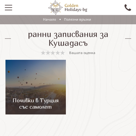
Начало
Полезни връзки
ПРОМО
ранни записвания за
EКСКУРЗИИ СЪС САМОЛЕТ
Кушадасъ
ЕКСКУРЗИИ С АВТОБУС
Вашата оценка
САМОЛЕТНИ ПОЧИВКИ
ПОЧИВКИ С АВТОБУС
ПРАЗНИЦИ
ЕКЗОТИКА
Почивки в Турция
със самолет
КРУИЗИ
Проверка на резервация