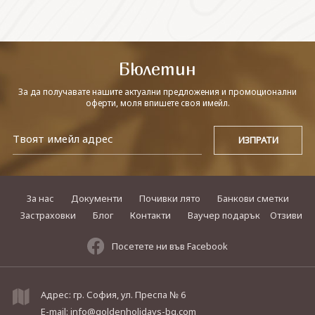
СВЪРЖЕТЕ СЕ С НАС
Бюлетин
За да получавате нашите актуални предложения и промоционални
оферти, моля впишете своя имейл.
За нас
Документи
Почивки лято
Банкови сметки
Застраховки
Блог
Контакти
Ваучер подарък
Отзиви
Посетете ни във Facebook
Адрес: гр. София, ул. Преспа № 6
E-mail:
info@goldenholidays-bg.com