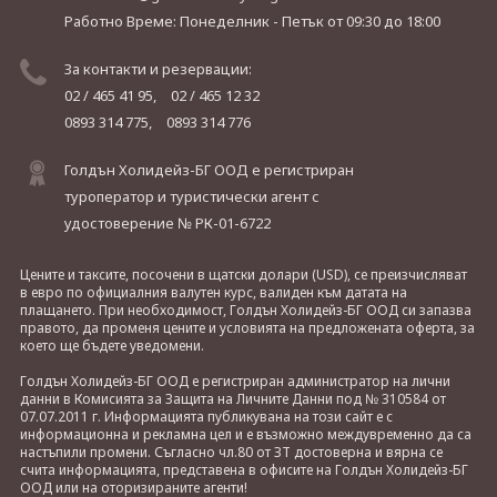
Работно Време: Понеделник - Петък
от 09:30 до 18:00
За контакти и резервации:
02 / 465 41 95,
02 / 465 12 32
0893 314 775,
0893 314 776
Голдън Холидейз-БГ ООД е регистриран
туроператор и туристически агент с
удостоверение № РК-01-6722
Цените и таксите, посочени в щатски долари (USD), се преизчисляват
в евро по официалния валутен курс, валиден към датата на
плащането. При необходимост, Голдън Холидейз-БГ ООД си запазва
правото, да променя цените и условията на предложената оферта, за
което ще бъдете уведомени.
Голдън Холидейз-БГ ООД е регистриран администратор на лични
данни в Комисията за Защита на Личните Данни под № 310584 от
07.07.2011 г. Информацията публикувана на този сайт е с
информационна и рекламна цел и е възможно междувременно да са
настъпили промени. Съгласно чл.80 от ЗТ достоверна и вярна се
счита информацията, представена в офисите на Голдън Холидейз-БГ
ООД или на оторизираните агенти!