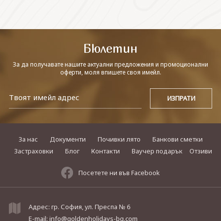
СВЪРЖЕТЕ СЕ С НАС
Бюлетин
За да получавате нашите актуални предложения и промоционални
оферти, моля впишете своя имейл.
За нас
Документи
Почивки лято
Банкови сметки
Застраховки
Блог
Контакти
Ваучер подарък
Отзиви
Посетете ни във Facebook
Адрес: гр. София, ул. Преспа № 6
E-mail:
info@goldenholidays-bg.com