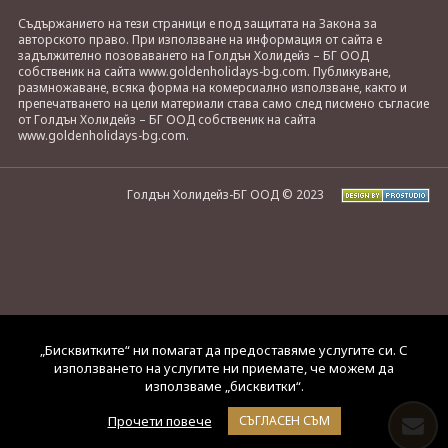
Съдържанието на тези страници е под защитата на Закона за
авторското право. При използване на информация от сайта е
задължително позоваването на Голдън Холидейз – БГ ООД
собственик на сайта www.goldenholidays-bg.com. Публикуване,
размножаване, всяка форма на комерсиално използване, както и
препечатването на цели материали става само след писмено съгласие
от Голдън Холидейз – БГ ООД собственик на сайта
www.goldenholidays-bg.com.
Голдън Холидейз-БГ ООД © 2023
„Бисквитките“ ни помагат да предоставяме услугите си. С
използването на услугите ни приемате, че можем да
използваме „бисквитки“.
Прочети повече
СЪГЛАСЕН СЪМ