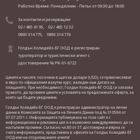
Работно Време: Понеделник - Петък
от 09:30 до 18:00
За контакти и резервации:
02 / 465 41 95,
02 / 465 12 32
0893 314 775,
0893 314 776
Голдън Холидейз-БГ ООД е регистриран
туроператор и туристически агент с
удостоверение № РК-01-6722
Цените и таксите, посочени в щатски долари (USD), се преизчисляват
в евро по официалния валутен курс, валиден към датата на
плащането. При необходимост, Голдън Холидейз-БГ ООД си запазва
правото, да променя цените и условията на предложената оферта, за
което ще бъдете уведомени.
Голдън Холидейз-БГ ООД е регистриран администратор на лични
данни в Комисията за Защита на Личните Данни под № 310584 от
07.07.2011 г. Информацията публикувана на този сайт е с
информационна и рекламна цел и е възможно междувременно да са
настъпили промени. Съгласно чл.80 от ЗТ достоверна и вярна се
счита информацията, представена в офисите на Голдън Холидейз-БГ
ООД или на оторизираните агенти!