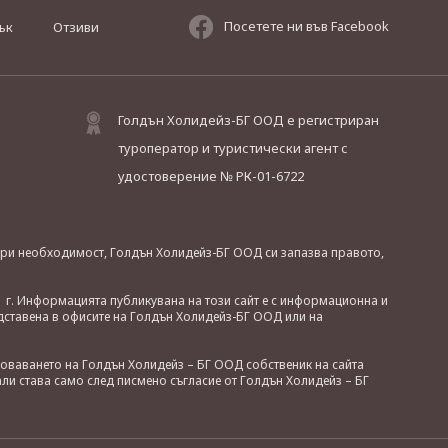
Посетете ни във Facebook
ък
Отзиви
Голдън Холидейз-БГ ООД е регистриран
туроператор и туристически агент с
удостоверение № РК-01-6722
. При необходимост, Голдън Холидейз-БГ ООД си запазва правото,
 г. Информацията публикувана на този сайт е с информационна и
дставена в офисите на Голдън Холидейз-БГ ООД или на
зоваването на Голдън Холидейз – БГ ООД собственик на сайта
ли става само след писмено съгласие от Голдън Холидейз – БГ