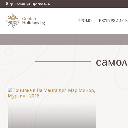
гр. София, ул. Преспа № 6
ПРОМО
EКСКУРЗИИ СЪ
самол