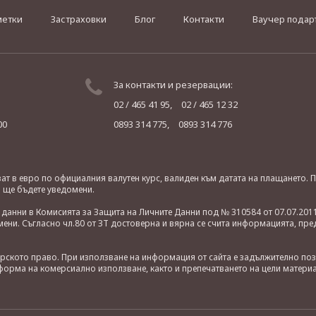
метки
Застраховки
Блог
Контакти
Ваучер подар
За контакти и резервации:
02 / 465 41 95,
02 / 465 12 32
00
0893 314 775,
0893 314 776
яват в евро по официалния валутен курс, валиден към датата на плащането
о ще бъдете уведомени.
анни в Комисията за Защита на Личните Данни под № 310584 от 07.07.2011
ни. Съгласно чл.80 от ЗТ достоверна и вярна се счита информацията, пре
орското право. При използване на информация от сайта е задължително по
орма на комерсиално използване, както и препечатването на цели материа