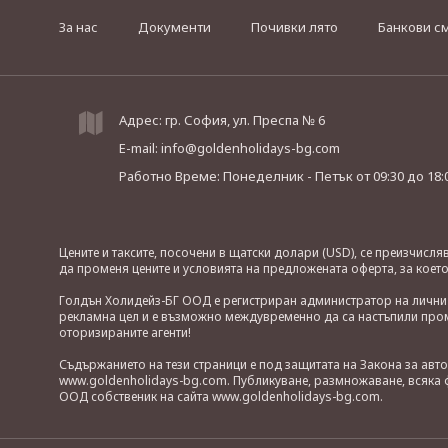
За нас
Документи
Почивки лято
Банкови с
Адрес: гр. София, ул. Преспа № 6
E-mail:
info@goldenholidays-bg.com
Работно Време: Понеделник - Петък
от 09:30 до 18:
Цените и таксите, посочени в щатски долари (USD), се преизчисл
да променя цените и условията на предложената оферта, за коет
Голдън Холидейз-БГ ООД е регистриран администратор на лични д
рекламна цел и е възможно междувременно да са настъпили проме
оторизираните агенти!
Съдържанието на тези страници е под защитата на Закона за авт
www.goldenholidays-bg.com. Публикуване, размножаване, всяка ф
ООД собственик на сайта www.goldenholidays-bg.com.