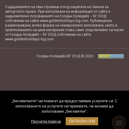
Съдържанието на тези страници е под защитата на Закона за
авторското право. При използване на информация от сайта е
задължително позоваването на Голдън Холидейз – БГ ООД
собственик на сайта www.goldenholidays-bg.com. Публикуване,
размножаване, всяка форма на комерсиално използване, както и
препечатването на цели материали става само след писмено съгласие
от Голдън Холидейз – БГ ООД собственик на сайта
www.goldenholidays-bg.com.
Голдън Холидейз-БГ ООД © 2023
„Бисквитките“ ни помагат да предоставяме услугите си. С
използването на услугите ни приемате, че можем да
използваме „бисквитки“.
Прочети повече
СЪГЛАСЕН СЪМ