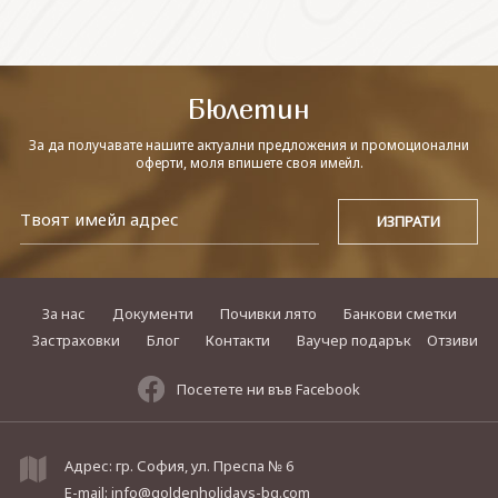
СВЪРЖЕТЕ СЕ С НАС
Бюлетин
За да получавате нашите актуални предложения и промоционални
оферти, моля впишете своя имейл.
За нас
Документи
Почивки лято
Банкови сметки
Застраховки
Блог
Контакти
Ваучер подарък
Отзиви
Посетете ни във Facebook
Адрес: гр. София, ул. Преспа № 6
E-mail:
info@goldenholidays-bg.com