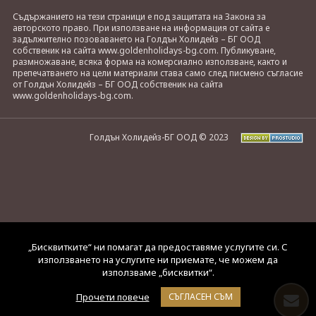
Съдържанието на тези страници е под защитата на Закона за
авторското право. При използване на информация от сайта е
задължително позоваването на Голдън Холидейз – БГ ООД
собственик на сайта www.goldenholidays-bg.com. Публикуване,
размножаване, всяка форма на комерсиално използване, както и
препечатването на цели материали става само след писмено съгласие
от Голдън Холидейз – БГ ООД собственик на сайта
www.goldenholidays-bg.com.
Голдън Холидейз-БГ ООД © 2023
„Бисквитките“ ни помагат да предоставяме услугите си. С
използването на услугите ни приемате, че можем да
използваме „бисквитки“.
Прочети повече
СЪГЛАСЕН СЪМ