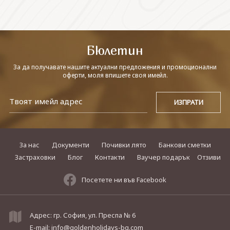
СВЪРЖЕТЕ СЕ С НАС
Бюлетин
За да получавате нашите актуални предложения и промоционални
оферти, моля впишете своя имейл.
За нас
Документи
Почивки лято
Банкови сметки
Застраховки
Блог
Контакти
Ваучер подарък
Отзиви
Посетете ни във Facebook
Адрес: гр. София, ул. Преспа № 6
E-mail:
info@goldenholidays-bg.com