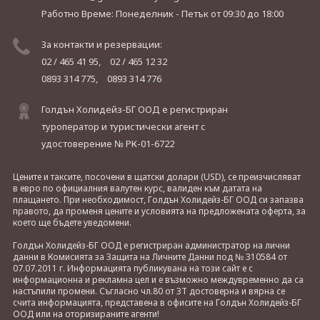
Работно Време: Понеделник - Петък
от 09:30 до 18:00
За контакти и резервации:
02 / 465 41 95,
02 / 465 12 32
0893 314 775,
0893 314 776
Голдън Холидейз-БГ ООД е регистриран
туроператор и туристически агент с
удостоверение № РК-01-6722
Цените и таксите, посочени в щатски долари (USD), се преизчисляват
в евро по официалния валутен курс, валиден към датата на
плащането. При необходимост, Голдън Холидейз-БГ ООД си запазва
правото, да променя цените и условията на предложената оферта, за
което ще бъдете уведомени.
Голдън Холидейз-БГ ООД е регистриран администратор на лични
данни в Комисията за Защита на Личните Данни под № 310584 от
07.07.2011 г. Информацията публикувана на този сайт е с
информационна и рекламна цел и е възможно междувременно да са
настъпили промени. Съгласно чл.80 от ЗТ достоверна и вярна се
счита информацията, представена в офисите на Голдън Холидейз-БГ
ООД или на оторизираните агенти!