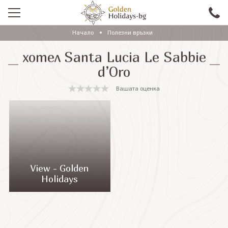
Начало
Полезни връзки
ПРОМО
хотел Santa Lucia Le Sabbie
EКСКУРЗИИ СЪС САМОЛЕТ
d’Oro
ЕКСКУРЗИИ С АВТОБУС
Вашата оценка
САМОЛЕТНИ ПОЧИВКИ
ПОЧИВКИ С АВТОБУС
ПРАЗНИЦИ
ЕКЗОТИКА
View - Golden
Holidays
КРУИЗИ
Проверка на резервация