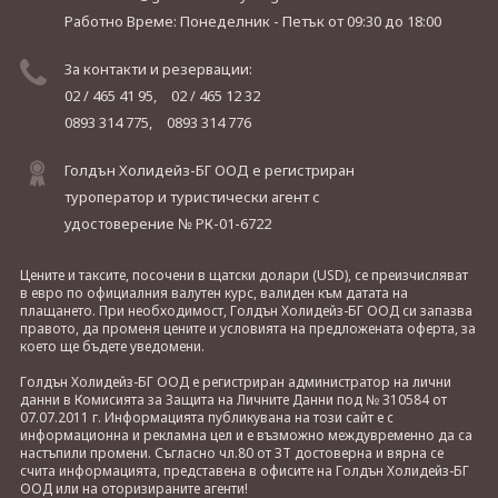
Работно Време: Понеделник - Петък
от 09:30 до 18:00
За контакти и резервации:
02 / 465 41 95,
02 / 465 12 32
0893 314 775,
0893 314 776
Голдън Холидейз-БГ ООД е регистриран
туроператор и туристически агент с
удостоверение № РК-01-6722
Цените и таксите, посочени в щатски долари (USD), се преизчисляват
в евро по официалния валутен курс, валиден към датата на
плащането. При необходимост, Голдън Холидейз-БГ ООД си запазва
правото, да променя цените и условията на предложената оферта, за
което ще бъдете уведомени.
Голдън Холидейз-БГ ООД е регистриран администратор на лични
данни в Комисията за Защита на Личните Данни под № 310584 от
07.07.2011 г. Информацията публикувана на този сайт е с
информационна и рекламна цел и е възможно междувременно да са
настъпили промени. Съгласно чл.80 от ЗТ достоверна и вярна се
счита информацията, представена в офисите на Голдън Холидейз-БГ
ООД или на оторизираните агенти!