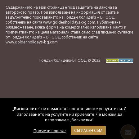
Съдържанието на тези страници е под защитата на Закона за
авторското право. При използване на информация от сайта е
задължително позоваването на Голдън Холидейз – БГ ООД
собственик на сайта www.goldenholidays-bg.com. Публикуване,
размножаване, всяка форма на комерсиално използване, както и
препечатването на цели материали става само след писмено съгласие
от Голдън Холидейз – БГ ООД собственик на сайта
www.goldenholidays-bg.com.
Голдън Холидейз-БГ ООД © 2023
„Бисквитките“ ни помагат да предоставяме услугите си. С
използването на услугите ни приемате, че можем да
използваме „бисквитки“.
Прочети повече
СЪГЛАСЕН СЪМ