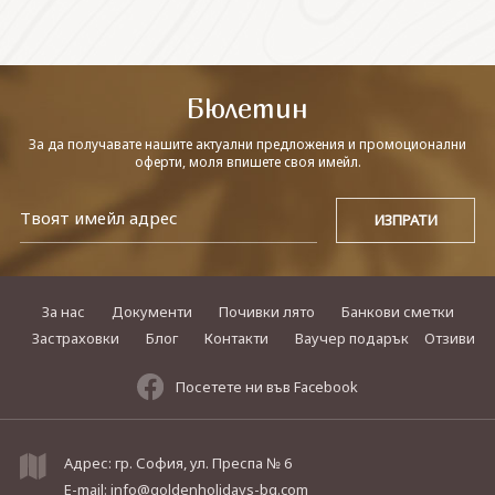
СВЪРЖЕТЕ СЕ С НАС
Бюлетин
За да получавате нашите актуални предложения и промоционални
оферти, моля впишете своя имейл.
За нас
Документи
Почивки лято
Банкови сметки
Застраховки
Блог
Контакти
Ваучер подарък
Отзиви
Посетете ни във Facebook
Адрес: гр. София, ул. Преспа № 6
E-mail:
info@goldenholidays-bg.com