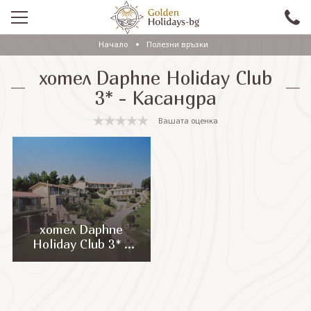
Начало
Полезни връзки
ПРОМО
хотел Daphne Holiday Club
EКСКУРЗИИ СЪС САМОЛЕТ
3* - Касандра
ЕКСКУРЗИИ С АВТОБУС
Вашата оценка
САМОЛЕТНИ ПОЧИВКИ
ПОЧИВКИ С АВТОБУС
ПРАЗНИЦИ
ЕКЗОТИКА
хотел Daphne
Holiday Club 3* -
КРУИЗИ
Касандра
Проверка на резервация