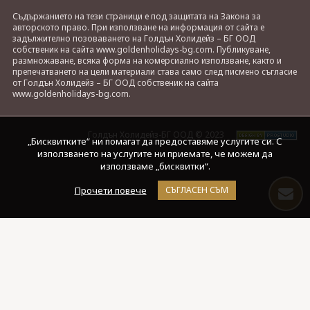
Съдържанието на тези страници е под защитата на Закона за
авторското право. При използване на информация от сайта е
задължително позоваването на Голдън Холидейз – БГ ООД
собственик на сайта www.goldenholidays-bg.com. Публикуване,
размножаване, всяка форма на комерсиално използване, както и
препечатването на цели материали става само след писмено съгласие
от Голдън Холидейз – БГ ООД собственик на сайта
www.goldenholidays-bg.com.
Голдън Холидейз-БГ ООД © 2023
„Бисквитките“ ни помагат да предоставяме услугите си. С
използването на услугите ни приемате, че можем да
използваме „бисквитки“.
Прочети повече
СЪГЛАСЕН СЪМ