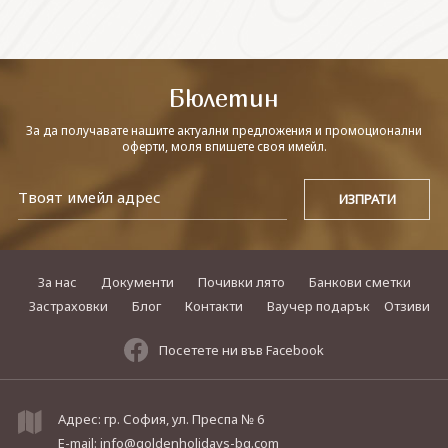
СВЪРЖЕТЕ СЕ С НАС
Бюлетин
За да получавате нашите актуални предложения и промоционални
оферти, моля впишете своя имейл.
За нас
Документи
Почивки лято
Банкови сметки
Застраховки
Блог
Контакти
Ваучер подарък
Отзиви
Посетете ни във Facebook
Адрес: гр. София, ул. Преспа № 6
E-mail:
info@goldenholidays-bg.com