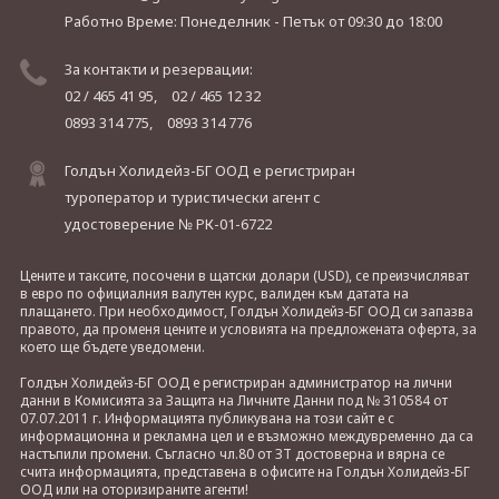
Работно Време: Понеделник - Петък
от 09:30 до 18:00
За контакти и резервации:
02 / 465 41 95,
02 / 465 12 32
0893 314 775,
0893 314 776
Голдън Холидейз-БГ ООД е регистриран
туроператор и туристически агент с
удостоверение № РК-01-6722
Цените и таксите, посочени в щатски долари (USD), се преизчисляват
в евро по официалния валутен курс, валиден към датата на
плащането. При необходимост, Голдън Холидейз-БГ ООД си запазва
правото, да променя цените и условията на предложената оферта, за
което ще бъдете уведомени.
Голдън Холидейз-БГ ООД е регистриран администратор на лични
данни в Комисията за Защита на Личните Данни под № 310584 от
07.07.2011 г. Информацията публикувана на този сайт е с
информационна и рекламна цел и е възможно междувременно да са
настъпили промени. Съгласно чл.80 от ЗТ достоверна и вярна се
счита информацията, представена в офисите на Голдън Холидейз-БГ
ООД или на оторизираните агенти!