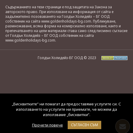
Съдържанието на тези страници е под защитата на Закона за
авторското право. При използване на информация от сайта е
задължително позоваването на Голдън Холидейз – БГ ООД
собственик на сайта www.goldenholidays-bg.com. Публикуване,
размножаване, всяка форма на комерсиално използване, както и
препечатването на цели материали става само след писмено съгласие
от Голдън Холидейз – БГ ООД собственик на сайта
www.goldenholidays-bg.com.
Голдън Холидейз-БГ ООД © 2023
„Бисквитките“ ни помагат да предоставяме услугите си. С
използването на услугите ни приемате, че можем да
използваме „бисквитки“.
Прочети повече
СЪГЛАСЕН СЪМ