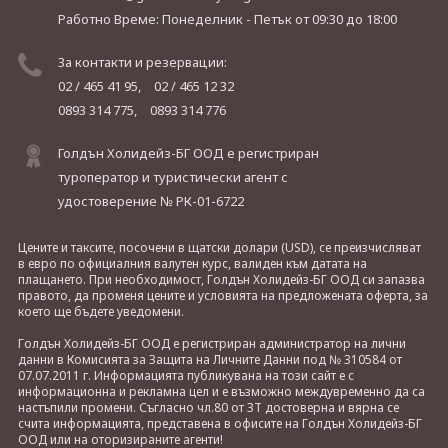
Работно Време: Понеделник - Петък
от 09:30 до 18:00
За контакти и резервации:
02 / 465 41 95,
02 / 465 12 32
0893 314 775,
0893 314 776
Голдън Холидейз-БГ ООД е регистриран
туроператор и туристически агент с
удостоверение № РК-01-6722
Цените и таксите, посочени в щатски долари (USD), се преизчисляват
в евро по официалния валутен курс, валиден към датата на
плащането. При необходимост, Голдън Холидейз-БГ ООД си запазва
правото, да променя цените и условията на предложената оферта, за
което ще бъдете уведомени.
Голдън Холидейз-БГ ООД е регистриран администратор на лични
данни в Комисията за Защита на Личните Данни под № 310584 от
07.07.2011 г. Информацията публикувана на този сайт е с
информационна и рекламна цел и е възможно междувременно да са
настъпили промени. Съгласно чл.80 от ЗТ достоверна и вярна се
счита информацията, представена в офисите на Голдън Холидейз-БГ
ООД или на оторизираните агенти!