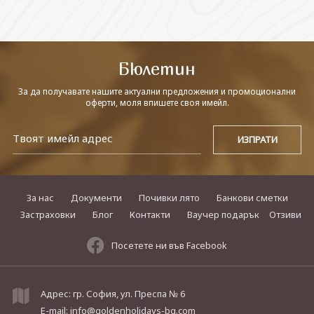
СВЪРЖЕТЕ СЕ С НАС
Бюлетин
За да получавате нашите актуални предложения и промоционални
оферти, моля впишете своя имейл.
За нас
Документи
Почивки лято
Банкови сметки
Застраховки
Блог
Контакти
Ваучер подарък
Отзиви
Посетете ни във Facebook
Адрес: гр. София, ул. Преспа № 6
E-mail:
info@goldenholidays-bg.com