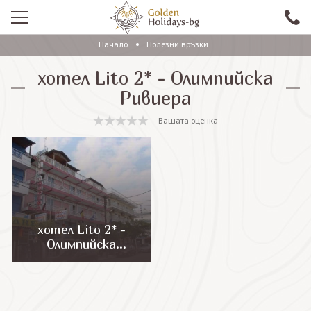
Начало
Полезни връзки
ПРОМО
хотел Lito 2* - Олимпийска
EКСКУРЗИИ СЪС САМОЛЕТ
Ривиера
ЕКСКУРЗИИ С АВТОБУС
Вашата оценка
САМОЛЕТНИ ПОЧИВКИ
ПОЧИВКИ С АВТОБУС
ПРАЗНИЦИ
ЕКЗОТИКА
хотел Lito 2* -
Олимпийска
КРУИЗИ
Ривиера
Проверка на резервация