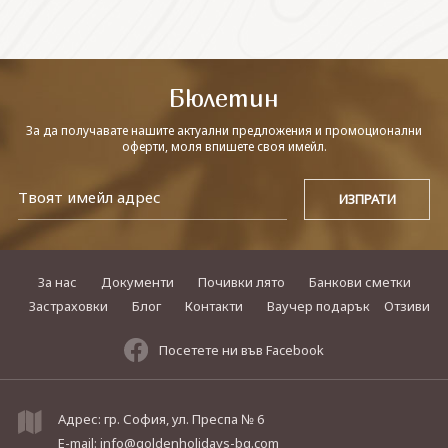
СВЪРЖЕТЕ СЕ С НАС
Бюлетин
За да получавате нашите актуални предложения и промоционални
оферти, моля впишете своя имейл.
За нас
Документи
Почивки лято
Банкови сметки
Застраховки
Блог
Контакти
Ваучер подарък
Отзиви
Посетете ни във Facebook
Адрес: гр. София, ул. Преспа № 6
E-mail:
info@goldenholidays-bg.com