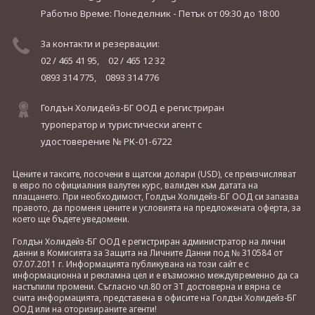
Работно Време: Понеделник - Петък
от 09:30 до 18:00
За контакти и резервации:
02 / 465 41 95,
02 / 465 12 32
0893 314 775,
0893 314 776
Голдън Холидейз-БГ ООД е регистриран
туроператор и туристически агент с
удостоверение № РК-01-6722
Цените и таксите, посочени в щатски долари (USD), се преизчисляват
в евро по официалния валутен курс, валиден към датата на
плащането. При необходимост, Голдън Холидейз-БГ ООД си запазва
правото, да променя цените и условията на предложената оферта, за
което ще бъдете уведомени.
Голдън Холидейз-БГ ООД е регистриран администратор на лични
данни в Комисията за Защита на Личните Данни под № 310584 от
07.07.2011 г. Информацията публикувана на този сайт е с
информационна и рекламна цел и е възможно междувременно да са
настъпили промени. Съгласно чл.80 от ЗТ достоверна и вярна се
счита информацията, представена в офисите на Голдън Холидейз-БГ
ООД или на оторизираните агенти!