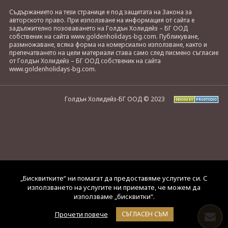
Съдържанието на тези страници е под защитата на Закона за
авторското право. При използване на информация от сайта е
задължително позоваването на Голдън Холидейз – БГ ООД
собственик на сайта www.goldenholidays-bg.com. Публикуване,
размножаване, всяка форма на комерсиално използване, както и
препечатването на цели материали става само след писмено съгласие
от Голдън Холидейз – БГ ООД собственик на сайта
www.goldenholidays-bg.com.
Голдън Холидейз-БГ ООД © 2023
„Бисквитките“ ни помагат да предоставяме услугите си. С
използването на услугите ни приемате, че можем да
използваме „бисквитки“.
Прочети повече
СЪГЛАСЕН СЪМ