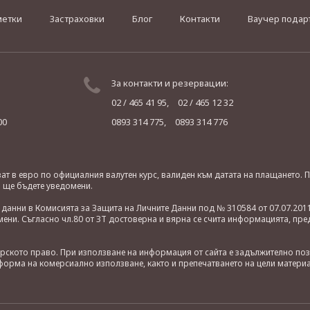
метки
Застраховки
Блог
Контакти
Ваучер подар
За контакти и резервации:
02 / 465 41 95,
02 / 465 12 32
00
0893 314 775,
0893 314 776
яват в евро по официалния валутен курс, валиден към датата на плащането
о ще бъдете уведомени.
анни в Комисията за Защита на Личните Данни под № 310584 от 07.07.2011
ни. Съгласно чл.80 от ЗТ достоверна и вярна се счита информацията, пре
орското право. При използване на информация от сайта е задължително по
орма на комерсиално използване, както и препечатването на цели материа