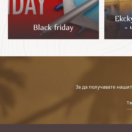
Екск
Black friday
-
За да получавате наши