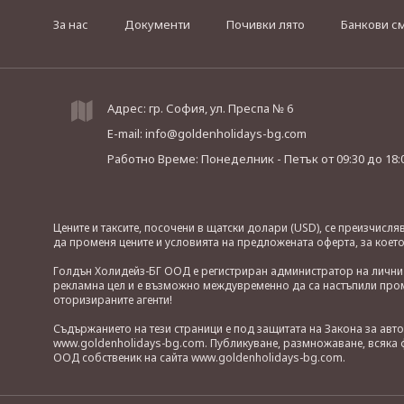
За нас
Документи
Почивки лято
Банкови с
Адрес: гр. София, ул. Преспа № 6
E-mail:
info@goldenholidays-bg.com
Работно Време: Понеделник - Петък
от 09:30 до 18:
Цените и таксите, посочени в щатски долари (USD), се преизчисл
да променя цените и условията на предложената оферта, за коет
Голдън Холидейз-БГ ООД е регистриран администратор на лични д
рекламна цел и е възможно междувременно да са настъпили проме
оторизираните агенти!
Съдържанието на тези страници е под защитата на Закона за авт
www.goldenholidays-bg.com. Публикуване, размножаване, всяка ф
ООД собственик на сайта www.goldenholidays-bg.com.