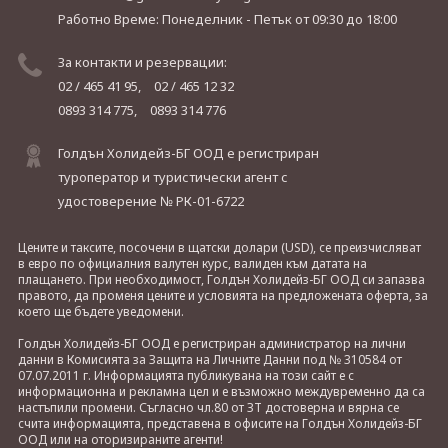
Работно Време: Понеделник - Петък
от 09:30 до 18:00
За контакти и резервации:
02 / 465 41 95,
02 / 465 12 32
0893 314 775,
0893 314 776
Голдън Холидейз-БГ ООД е регистриран
туроператор и туристически агент с
удостоверение № РК-01-6722
Цените и таксите, посочени в щатски долари (USD), се преизчисляват
в евро по официалния валутен курс, валиден към датата на
плащането. При необходимост, Голдън Холидейз-БГ ООД си запазва
правото, да променя цените и условията на предложената оферта, за
което ще бъдете уведомени.
Голдън Холидейз-БГ ООД е регистриран администратор на лични
данни в Комисията за Защита на Личните Данни под № 310584 от
07.07.2011 г. Информацията публикувана на този сайт е с
информационна и рекламна цел и е възможно междувременно да са
настъпили промени. Съгласно чл.80 от ЗТ достоверна и вярна се
счита информацията, представена в офисите на Голдън Холидейз-БГ
ООД или на оторизираните агенти!