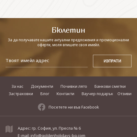
СВЪРЖЕТЕ СЕ С НАС
Бюлетин
За да получавате нашите актуални предложения и промоционални
оферти, моля впишете своя имейл.
За нас
Документи
Почивки лято
Банкови сметки
Застраховки
Блог
Контакти
Ваучер подарък
Отзиви
Посетете ни във Facebook
Адрес: гр. София, ул. Преспа № 6
E-mail:
info@goldenholidays-bg.com