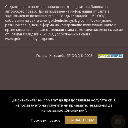
Съдържанието на тези страници е под защитата на Закона за
авторското право. При използване на информация от сайта е
задължително позоваването на Голдън Холидейз – БГ ООД
собственик на сайта www.goldenholidays-bg.com. Публикуване,
размножаване, всяка форма на комерсиално използване, както и
препечатването на цели материали става само след писмено съгласие
от Голдън Холидейз – БГ ООД собственик на сайта
www.goldenholidays-bg.com.
Голдън Холидейз-БГ ООД © 2023
„Бисквитките“ ни помагат да предоставяме услугите си. С
използването на услугите ни приемате, че можем да
използваме „бисквитки“.
Прочети повече
СЪГЛАСЕН СЪМ