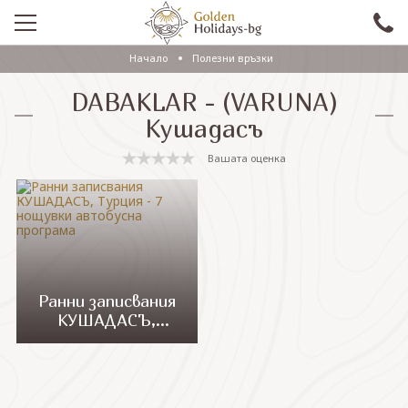
Начало
Полезни връзки
ПРОМО
DABAKLAR - (VARUNA)
EКСКУРЗИИ СЪС САМОЛЕТ
Кушадасъ
ЕКСКУРЗИИ С АВТОБУС
Вашата оценка
САМОЛЕТНИ ПОЧИВКИ
ПОЧИВКИ С АВТОБУС
ПРАЗНИЦИ
ЕКЗОТИКА
Ранни записвания
КУШАДАСЪ,
КРУИЗИ
Турция - 7 нощувки
автобусна
програма
Проверка на резервация