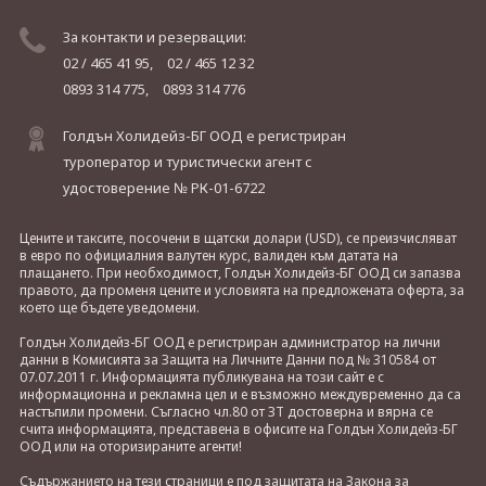
За контакти и резервации:
02 / 465 41 95,
02 / 465 12 32
0893 314 775,
0893 314 776
Голдън Холидейз-БГ ООД е регистриран
туроператор и туристически агент с
удостоверение № РК-01-6722
Цените и таксите, посочени в щатски долари (USD), се преизчисляват
в евро по официалния валутен курс, валиден към датата на
плащането. При необходимост, Голдън Холидейз-БГ ООД си запазва
правото, да променя цените и условията на предложената оферта, за
което ще бъдете уведомени.
Голдън Холидейз-БГ ООД е регистриран администратор на лични
данни в Комисията за Защита на Личните Данни под № 310584 от
07.07.2011 г. Информацията публикувана на този сайт е с
информационна и рекламна цел и е възможно междувременно да са
настъпили промени. Съгласно чл.80 от ЗТ достоверна и вярна се
счита информацията, представена в офисите на Голдън Холидейз-БГ
ООД или на оторизираните агенти!
Съдържанието на тези страници е под защитата на Закона за