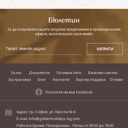
СВЪРЖЕТЕ СЕ С НАС
Бюлетин
За да получавате нашите актуални предложения и промоционални
оферти, моля впишете своя имейл.
За нас
Документи
Почивки лято
Банкови сметки
Застраховки
Блог
Контакти
Ваучер подарък
Отзиви
Посетете ни във Facebook
Адрес: гр. София, ул. Преспа № 6
E-mail:
info@goldenholidays-bg.com
Работно Време: Понеделник - Петък
от 09:30 до 18:00