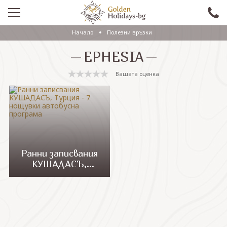
Начало
Полезни връзки
ПРОМО
EPHESIA
EКСКУРЗИИ СЪС САМОЛЕТ
Вашата оценка
ЕКСКУРЗИИ С АВТОБУС
САМОЛЕТНИ ПОЧИВКИ
ПОЧИВКИ С АВТОБУС
ПРАЗНИЦИ
Ранни записвания
КУШАДАСЪ,
ЕКЗОТИКА
Турция - 7 нощувки
автобусна
КРУИЗИ
програма
Проверка на резервация