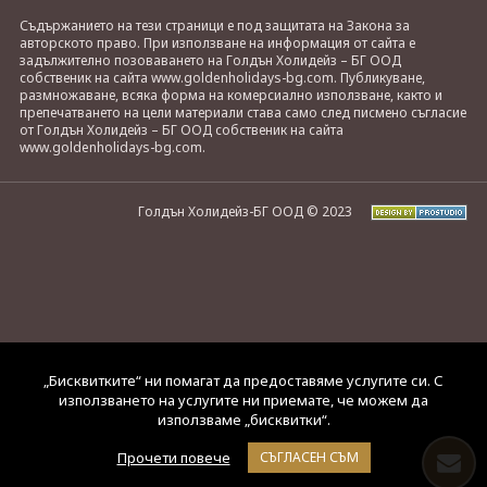
Съдържанието на тези страници е под защитата на Закона за
авторското право. При използване на информация от сайта е
задължително позоваването на Голдън Холидейз – БГ ООД
собственик на сайта www.goldenholidays-bg.com. Публикуване,
размножаване, всяка форма на комерсиално използване, както и
препечатването на цели материали става само след писмено съгласие
от Голдън Холидейз – БГ ООД собственик на сайта
www.goldenholidays-bg.com.
Голдън Холидейз-БГ ООД © 2023
„Бисквитките“ ни помагат да предоставяме услугите си. С
използването на услугите ни приемате, че можем да
използваме „бисквитки“.
Прочети повече
СЪГЛАСЕН СЪМ