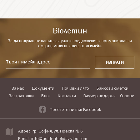
СВЪРЖЕТЕ СЕ С НАС
Бюлетин
За да получавате нашите актуални предложения и промоционални
оферти, моля впишете своя имейл.
За нас
Документи
Почивки лято
Банкови сметки
Застраховки
Блог
Контакти
Ваучер подарък
Отзиви
Посетете ни във Facebook
Адрес: гр. София, ул. Преспа № 6
E-mail:
info@goldenholidays-bg.com