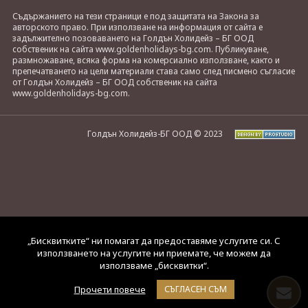
Съдържанието на тези страници е под защитата на Закона за
авторското право. При използване на информация от сайта е
задължително позоваването на Голдън Холидейз – БГ ООД
собственик на сайта www.goldenholidays-bg.com. Публикуване,
размножаване, всяка форма на комерсиално използване, както и
препечатването на цели материали става само след писмено съгласие
от Голдън Холидейз – БГ ООД собственик на сайта
www.goldenholidays-bg.com.
Голдън Холидейз-БГ ООД © 2023
„Бисквитките“ ни помагат да предоставяме услугите си. С
използването на услугите ни приемате, че можем да
използваме „бисквитки“.
Прочети повече
СЪГЛАСЕН СЪМ