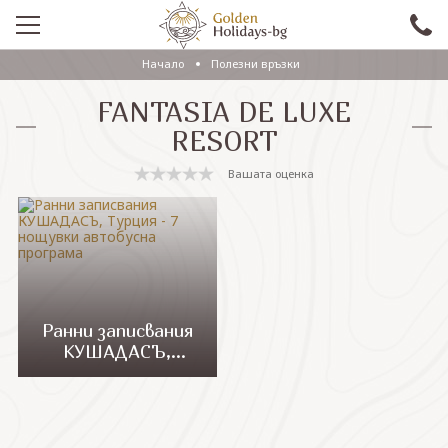
Начало
Полезни връзки
ПРОМО
FANTASIA DE LUXE
EКСКУРЗИИ СЪС САМОЛЕТ
RESORT
ЕКСКУРЗИИ С АВТОБУС
Вашата оценка
САМОЛЕТНИ ПОЧИВКИ
ПОЧИВКИ С АВТОБУС
ПРАЗНИЦИ
ЕКЗОТИКА
Ранни записвания
КУШАДАСЪ,
КРУИЗИ
Турция - 7 нощувки
автобусна
програма
Проверка на резервация