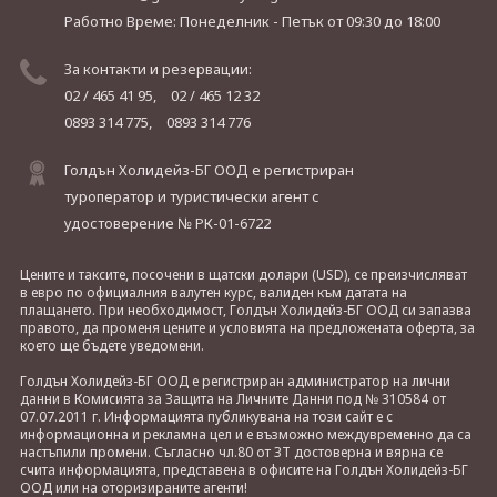
Работно Време: Понеделник - Петък
от 09:30 до 18:00
За контакти и резервации:
02 / 465 41 95,
02 / 465 12 32
0893 314 775,
0893 314 776
Голдън Холидейз-БГ ООД е регистриран
туроператор и туристически агент с
удостоверение № РК-01-6722
Цените и таксите, посочени в щатски долари (USD), се преизчисляват
в евро по официалния валутен курс, валиден към датата на
плащането. При необходимост, Голдън Холидейз-БГ ООД си запазва
правото, да променя цените и условията на предложената оферта, за
което ще бъдете уведомени.
Голдън Холидейз-БГ ООД е регистриран администратор на лични
данни в Комисията за Защита на Личните Данни под № 310584 от
07.07.2011 г. Информацията публикувана на този сайт е с
информационна и рекламна цел и е възможно междувременно да са
настъпили промени. Съгласно чл.80 от ЗТ достоверна и вярна се
счита информацията, представена в офисите на Голдън Холидейз-БГ
ООД или на оторизираните агенти!