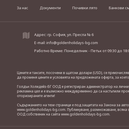
За нас
Документи
Почивки лято
Банкови с
Адрес: гр. София, ул. Преспа № 6
E-mail:
info@goldenholidays-bg.com
Работно Време: Понеделник - Петък
от 09:30 до 18:
Цените и таксите, посочени в щатски долари (USD), се преизчисл
да променя цените и условията на предложената оферта, за коет
Голдън Холидейз-БГ ООД е регистриран администратор на лични д
рекламна цел и е възможно междувременно да са настъпили проме
оторизираните агенти!
Съдържанието на тези страници е под защитата на Закона за авт
www.goldenholidays-bg.com. Публикуване, размножаване, всяка ф
ООД собственик на сайта www.goldenholidays-bg.com.