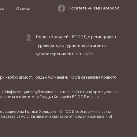
Посетете ни във Facebook
ък
Отзиви
Голдън Холидейз-БГ ООД е регистриран
туроператор и туристически агент с
удостоверение № РК-01-6722
. При необходимост, Голдън Холидейз-БГ ООД си запазва правото,
 г. Информацията публикувана на този сайт е с информационна и
дставена в офисите на Голдън Холидейз-БГ ООД или на
зоваването на Голдън Холидейз – БГ ООД собственик на сайта
ли става само след писмено съгласие от Голдън Холидейз – БГ