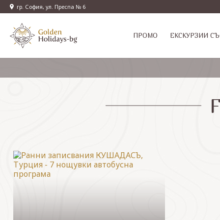
гр. София, ул. Преспа № 6
ПРОМО
EКСКУРЗИИ СЪ