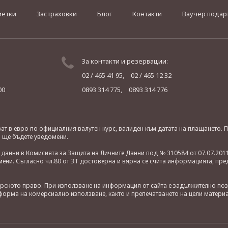
метки
Застраховки
Блог
Контакти
Ваучер подар
За контакти и резервации:
02 / 465 41 95,
02 / 465 12 32
00
0893 314 775,
0893 314 776
яват в евро по официалния валутен курс, валиден към датата на плащането
о ще бъдете уведомени.
анни в Комисията за Защита на Личните Данни под № 310584 от 07.07.2011
ни. Съгласно чл.80 от ЗТ достоверна и вярна се счита информацията, пре
орското право. При използване на информация от сайта е задължително по
орма на комерсиално използване, както и препечатването на цели материа