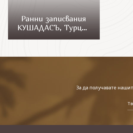
Ранни записвания
КУШАДАСЪ, Турция
- 7 нощувки
автобусна програма
За да получавате наши