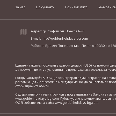
За нас
Документи
Почивки лято
Банкови с
Адрес: гр. София, ул. Преспа № 6
E-mail:
info@goldenholidays-bg.com
Работно Време: Понеделник - Петък
от 09:30 до 18:
Цените и таксите, посочени в щатски долари (USD), се преизчисл
да променя цените и условията на предложената оферта, за коет
Голдън Холидейз-БГ ООД е регистриран администратор на лични д
рекламна цел и е възможно междувременно да са настъпили проме
оторизираните агенти!
Съдържанието на тези страници е под защитата на Закона за авт
www.goldenholidays-bg.com. Публикуване, размножаване, всяка ф
ООД собственик на сайта www.goldenholidays-bg.com.