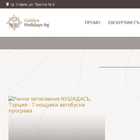
гр. София, ул. Преспа № 6
ПРОМО
EКСКУРЗИИ СЪ