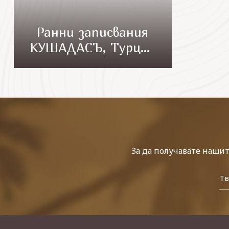
Ранни записвания
КУШАДАСЪ, Турция
- 7 нощувки
автобусна програма
За да получавате наши