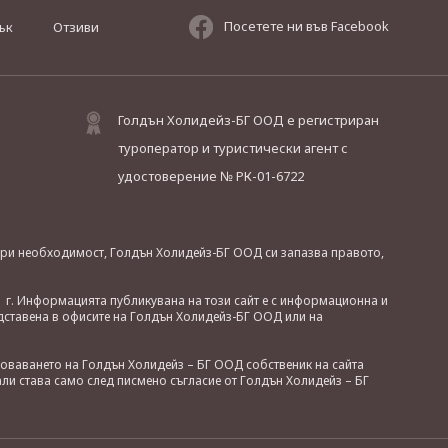
Посетете ни във Facebook
ък
Отзиви
Голдън Холидейз-БГ ООД е регистриран
туроператор и туристически агент с
удостоверение № РК-01-6722
. При необходимост, Голдън Холидейз-БГ ООД си запазва правото,
 г. Информацията публикувана на този сайт е с информационна и
дставена в офисите на Голдън Холидейз-БГ ООД или на
зоваването на Голдън Холидейз – БГ ООД собственик на сайта
ли става само след писмено съгласие от Голдън Холидейз – БГ