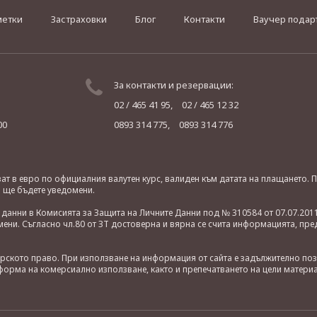
метки
Застраховки
Блог
Контакти
Ваучер подар
За контакти и резервации:
02 / 465 41 95,
02 / 465 12 32
00
0893 314 775,
0893 314 776
яват в евро по официалния валутен курс, валиден към датата на плащането
о ще бъдете уведомени.
анни в Комисията за Защита на Личните Данни под № 310584 от 07.07.2011
ни. Съгласно чл.80 от ЗТ достоверна и вярна се счита информацията, пре
орското право. При използване на информация от сайта е задължително по
орма на комерсиално използване, както и препечатването на цели материа