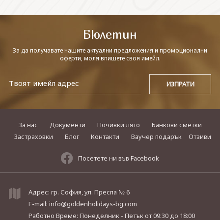
СВЪРЖЕТЕ СЕ С НАС
Бюлетин
За да получавате нашите актуални предложения и промоционални
оферти, моля впишете своя имейл.
За нас
Документи
Почивки лято
Банкови сметки
Застраховки
Блог
Контакти
Ваучер подарък
Отзиви
Посетете ни във Facebook
Адрес: гр. София, ул. Преспа № 6
E-mail:
info@goldenholidays-bg.com
Работно Време: Понеделник - Петък
от 09:30 до 18:00