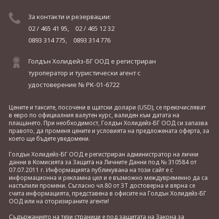
За контакти и резервации:
02 / 465 41 95,
02 / 465 12 32
0893 314 775,
0893 314 776
Голдън Холидейз-БГ ООД е регистриран
туроператор и туристически агент с
удостоверение № РК-01-6722
Цените и таксите, посочени в щатски долари (USD), се преизчисляват
в евро по официалния валутен курс, валиден към датата на
плащането. При необходимост, Голдън Холидейз-БГ ООД си запазва
правото, да променя цените и условията на предложената оферта, за
което ще бъдете уведомени.
Голдън Холидейз-БГ ООД е регистриран администратор на лични
данни в Комисията за Защита на Личните Данни под № 310584 от
07.07.2011 г. Информацията публикувана на този сайт е с
информационна и рекламна цел и е възможно междувременно да са
настъпили промени. Съгласно чл.80 от ЗТ достоверна и вярна се
счита информацията, представена в офисите на Голдън Холидейз-БГ
ООД или на оторизираните агенти!
Съдържанието на тези страници е под защитата на Закона за