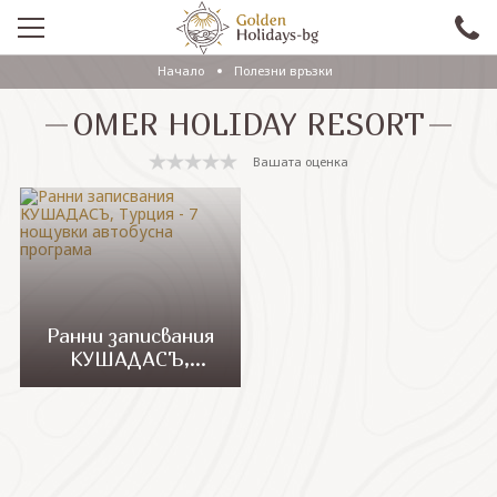
Начало
Полезни връзки
ПРОМО
OMER HOLIDAY RESORT
EКСКУРЗИИ СЪС САМОЛЕТ
Вашата оценка
ЕКСКУРЗИИ С АВТОБУС
САМОЛЕТНИ ПОЧИВКИ
ПОЧИВКИ С АВТОБУС
ПРАЗНИЦИ
Ранни записвания
КУШАДАСЪ,
ЕКЗОТИКА
Турция - 7 нощувки
автобусна
КРУИЗИ
програма
Проверка на резервация