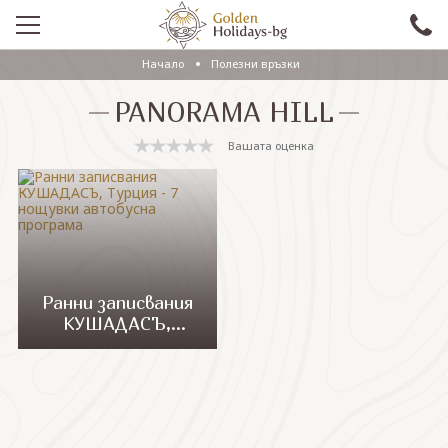
Начало
Полезни връзки
ПРОМО
PANORAMA HILL
EКСКУРЗИИ СЪС САМОЛЕТ
Вашата оценка
ЕКСКУРЗИИ С АВТОБУС
САМОЛЕТНИ ПОЧИВКИ
ПОЧИВКИ С АВТОБУС
ПРАЗНИЦИ
Ранни записвания
КУШАДАСЪ,
ЕКЗОТИКА
Турция - 7 нощувки
автобусна
КРУИЗИ
програма
Проверка на резервация