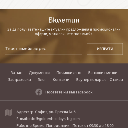
СВЪРЖЕТЕ СЕ С НАС
Бюлетин
За да получавате нашите актуални предложения и промоционални
оферти, моля впишете своя имейл.
За нас
Документи
Почивки лято
Банкови сметки
Застраховки
Блог
Контакти
Ваучер подарък
Отзиви
Посетете ни във Facebook
Адрес: гр. София, ул. Преспа № 6
E-mail:
info@goldenholidays-bg.com
Работно Време: Понеделник - Петък
от 09:30 до 18:00