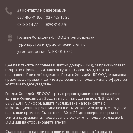
За контакти и резервации:
02 / 465 41 95,
02 / 465 12 32
0893 314 775,
0893 314 776
Голдън Холидейз-БГ ООД е регистриран
туроператор и туристически агент с
удостоверение № РК-01-6722
Цените и таксите, посочени в щатски долари (USD), се преизчисляват
в евро по официалния валутен курс, валиден към датата на
плащането. При необходимост, Голдън Холидейз-БГ ООД си запазва
правото, да променя цените и условията на предложената оферта, за
което ще бъдете уведомени.
Голдън Холидейз-БГ ООД е регистриран администратор на лични
данни в Комисията за Защита на Личните Данни под № 310584 от
07.07.2011 г. Информацията публикувана на този сайт е с
информационна и рекламна цел и е възможно междувременно да са
настъпили промени. Съгласно чл.80 от ЗТ достоверна и вярна се
счита информацията, представена в офисите на Голдън Холидейз-БГ
ООД или на оторизираните агенти!
Съдържанието на тези страници е под защитата на Закона за