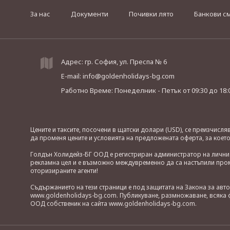
За нас
Документи
Почивки лято
Банкови с
Адрес: гр. София, ул. Преспа № 6
E-mail:
info@goldenholidays-bg.com
Работно Време: Понеделник - Петък
от 09:30 до 18:
Цените и таксите, посочени в щатски долари (USD), се преизчисл
да променя цените и условията на предложената оферта, за коет
Голдън Холидейз-БГ ООД е регистриран администратор на лични д
рекламна цел и е възможно междувременно да са настъпили проме
оторизираните агенти!
Съдържанието на тези страници е под защитата на Закона за авт
www.goldenholidays-bg.com. Публикуване, размножаване, всяка ф
ООД собственик на сайта www.goldenholidays-bg.com.