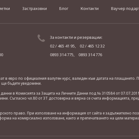
метки
Застраховки
Блог
Контакти
Ваучер подар
За контакти и резервации:
02 / 465 41 95,
02 / 465 12 32
00
0893 314 775,
0893 314 776
яват в евро по официалния валутен курс, валиден към датата на плащането
о ще бъдете уведомени.
анни в Комисията за Защита на Личните Данни под № 310584 от 07.07.2011
ни. Съгласно чл.80 от ЗТ достоверна и вярна се счита информацията, пре
орското право. При използване на информация от сайта е задължително по
орма на комерсиално използване, както и препечатването на цели материа