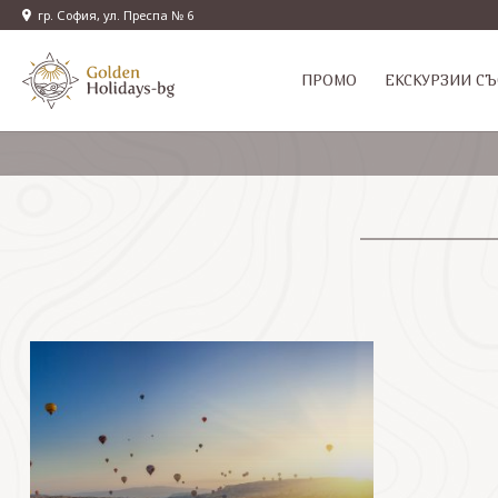
гр. София, ул. Преспа № 6
ПРОМО
EКСКУРЗИИ СЪ