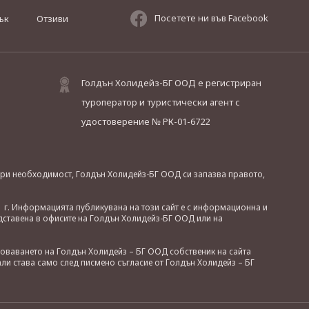
Посетете ни във Facebook
ък
Отзиви
Голдън Холидейз-БГ ООД е регистриран
туроператор и туристически агент с
удостоверение № РК-01-6722
. При необходимост, Голдън Холидейз-БГ ООД си запазва правото,
 г. Информацията публикувана на този сайт е с информационна и
дставена в офисите на Голдън Холидейз-БГ ООД или на
зоваването на Голдън Холидейз – БГ ООД собственик на сайта
ли става само след писмено съгласие от Голдън Холидейз – БГ