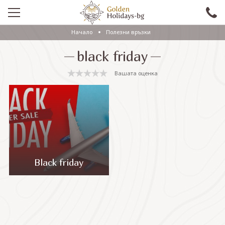
Начало
Полезни връзки
ПРОМО
black friday
EКСКУРЗИИ СЪС САМОЛЕТ
Вашата оценка
ЕКСКУРЗИИ С АВТОБУС
САМОЛЕТНИ ПОЧИВКИ
ПОЧИВКИ С АВТОБУС
ПРАЗНИЦИ
Black friday
ЕКЗОТИКА
КРУИЗИ
Проверка на резервация