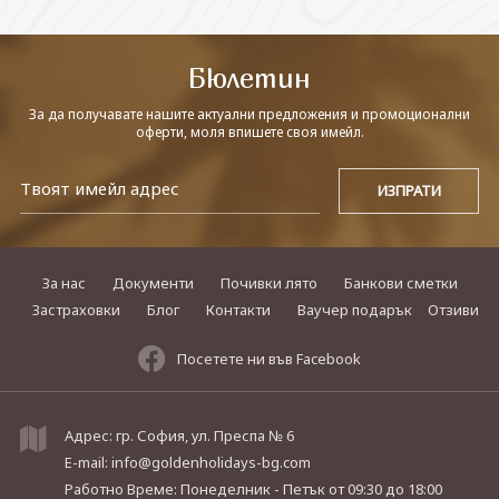
СВЪРЖЕТЕ СЕ С НАС
Бюлетин
За да получавате нашите актуални предложения и промоционални
оферти, моля впишете своя имейл.
За нас
Документи
Почивки лято
Банкови сметки
Застраховки
Блог
Контакти
Ваучер подарък
Отзиви
Посетете ни във Facebook
Адрес: гр. София, ул. Преспа № 6
E-mail:
info@goldenholidays-bg.com
Работно Време: Понеделник - Петък
от 09:30 до 18:00