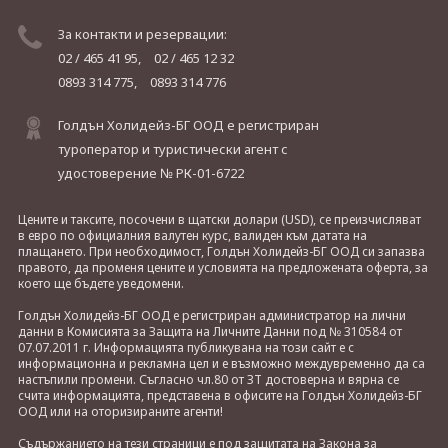
За контакти и резервации:
02 / 465 41 95,
02 / 465 12 32
0893 314 775,
0893 314 776
Голдън Холидейз-БГ ООД е регистриран
туроператор и туристически агент с
удостоверение № РК-01-6722
Цените и таксите, посочени в щатски долари (USD), се преизчисляват
в евро по официалния валутен курс, валиден към датата на
плащането. При необходимост, Голдън Холидейз-БГ ООД си запазва
правото, да променя цените и условията на предложената оферта, за
което ще бъдете уведомени.
Голдън Холидейз-БГ ООД е регистриран администратор на лични
данни в Комисията за Защита на Личните Данни под № 310584 от
07.07.2011 г. Информацията публикувана на този сайт е с
информационна и рекламна цел и е възможно междувременно да са
настъпили промени. Съгласно чл.80 от ЗТ достоверна и вярна се
счита информацията, представена в офисите на Голдън Холидейз-БГ
ООД или на оторизираните агенти!
Съдържанието на тези страници е под защитата на Закона за