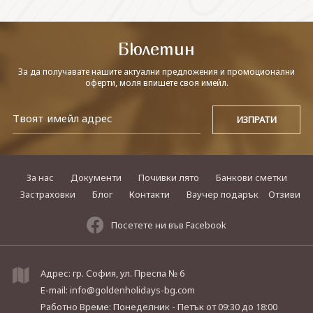
СВЪРЖЕТЕ СЕ С НАС
Бюлетин
За да получавате нашите актуални предложения и промоционални
оферти, моля впишете своя имейл.
За нас
Документи
Почивки лято
Банкови сметки
Застраховки
Блог
Контакти
Ваучер подарък
Отзиви
Посетете ни във Facebook
Адрес: гр. София, ул. Преспа № 6
E-mail:
info@goldenholidays-bg.com
Работно Време: Понеделник - Петък
от 09:30 до 18:00