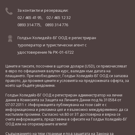
За контакти и резервации:
02 / 465 41 95,
02 / 465 12 32
0893 314 775,
0893 314 776
Голдън Холидейз-БГ ООД е регистриран
туроператор и туристически агент с
удостоверение № РК-01-6722
Цените и таксите, посочени в щатски долари (USD), се преизчисляват
в евро по официалния валутен курс, валиден към датата на
плащането. При необходимост, Голдън Холидейз-БГ ООД си запазва
правото, да променя цените и условията на предложената оферта, за
което ще бъдете уведомени.
Голдън Холидейз-БГ ООД е регистриран администратор на лични
данни в Комисията за Защита на Личните Данни под № 310584 от
07.07.2011 г. Информацията публикувана на този сайт е с
информационна и рекламна цел и е възможно междувременно да са
настъпили промени. Съгласно чл.80 от ЗТ достоверна и вярна се
счита информацията, представена в офисите на Голдън Холидейз-БГ
ООД или на оторизираните агенти!
Съдържанието на тези страници е под защитата на Закона за