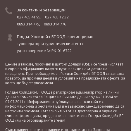
За контакти и резервации:
02 / 465 41 95,
02 / 465 12 32
0893 314 775,
0893 314 776
Голдън Холидейз-БГ ООД е регистриран
туроператор и туристически агент с
удостоверение № РК-01-6722
Цените и таксите, посочени в щатски долари (USD), се преизчисляват
в евро по официалния валутен курс, валиден към датата на
плащането. При необходимост, Голдън Холидейз-БГ ООД си запазва
правото, да променя цените и условията на предложената оферта, за
което ще бъдете уведомени.
Голдън Холидейз-БГ ООД е регистриран администратор на лични
данни в Комисията за Защита на Личните Данни под № 310584 от
07.07.2011 г. Информацията публикувана на този сайт е с
информационна и рекламна цел и е възможно междувременно да са
настъпили промени. Съгласно чл.80 от ЗТ достоверна и вярна се
счита информацията, представена в офисите на Голдън Холидейз-БГ
ООД или на оторизираните агенти!
Съдържанието на тези страници е под защитата на Закона за