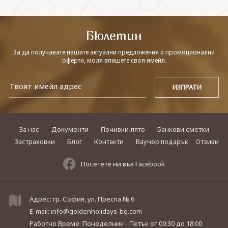
СВЪРЖЕТЕ СЕ С НАС
Бюлетин
За да получавате нашите актуални предложения и промоционални
оферти, моля впишете своя имейл.
За нас
Документи
Почивки лято
Банкови сметки
Застраховки
Блог
Контакти
Ваучер подарък
Отзиви
Посетете ни във Facebook
Адрес: гр. София, ул. Преспа № 6
E-mail:
info@goldenholidays-bg.com
Работно Време: Понеделник - Петък
от 09:30 до 18:00