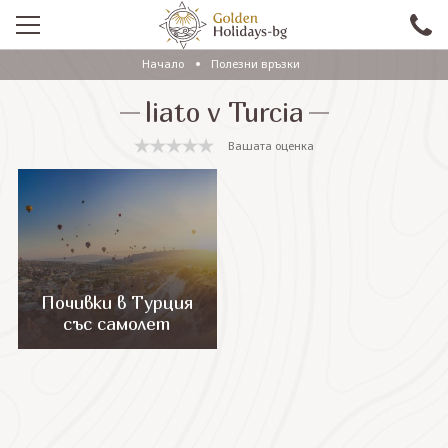
Начало
Полезни връзки
ПРОМО
liato v Turcia
EКСКУРЗИИ СЪС САМОЛЕТ
Вашата оценка
ЕКСКУРЗИИ С АВТОБУС
САМОЛЕТНИ ПОЧИВКИ
ПОЧИВКИ С АВТОБУС
ПРАЗНИЦИ
Почивки в Турция
със самолет
ЕКЗОТИКА
КРУИЗИ
Проверка на резервация