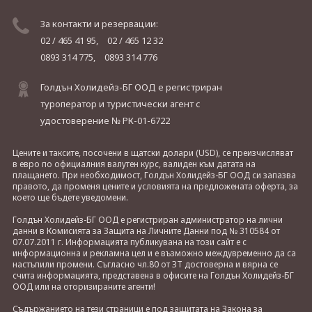
За контакти и резервации:
02 / 465 41 95,
02 / 465 12 32
0893 314 775,
0893 314 776
Голдън Холидейз-БГ ООД е регистриран
туроператор и туристически агент с
удостоверение № РК-01-6722
Цените и таксите, посочени в щатски долари (USD), се преизчисляват
в евро по официалния валутен курс, валиден към датата на
плащането. При необходимост, Голдън Холидейз-БГ ООД си запазва
правото, да променя цените и условията на предложената оферта, за
което ще бъдете уведомени.
Голдън Холидейз-БГ ООД е регистриран администратор на лични
данни в Комисията за Защита на Личните Данни под № 310584 от
07.07.2011 г. Информацията публикувана на този сайт е с
информационна и рекламна цел и е възможно междувременно да са
настъпили промени. Съгласно чл.80 от ЗТ достоверна и вярна се
счита информацията, представена в офисите на Голдън Холидейз-БГ
ООД или на оторизираните агенти!
Съдържанието на тези страници е под защитата на Закона за