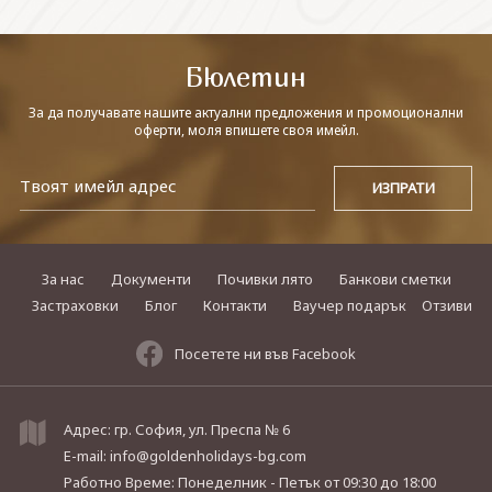
СВЪРЖЕТЕ СЕ С НАС
Бюлетин
За да получавате нашите актуални предложения и промоционални
оферти, моля впишете своя имейл.
За нас
Документи
Почивки лято
Банкови сметки
Застраховки
Блог
Контакти
Ваучер подарък
Отзиви
Посетете ни във Facebook
Адрес: гр. София, ул. Преспа № 6
E-mail:
info@goldenholidays-bg.com
Работно Време: Понеделник - Петък
от 09:30 до 18:00