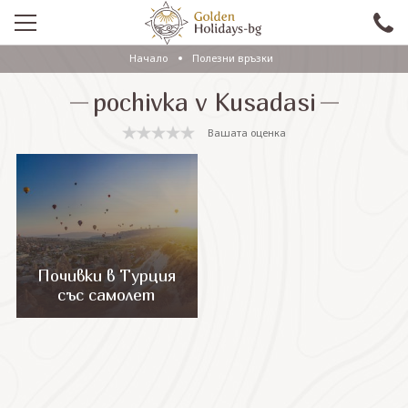
Начало
Полезни връзки
ПРОМО
pochivka v Kusadasi
EКСКУРЗИИ СЪС САМОЛЕТ
Вашата оценка
ЕКСКУРЗИИ С АВТОБУС
САМОЛЕТНИ ПОЧИВКИ
ПОЧИВКИ С АВТОБУС
ПРАЗНИЦИ
Почивки в Турция
със самолет
ЕКЗОТИКА
КРУИЗИ
Проверка на резервация