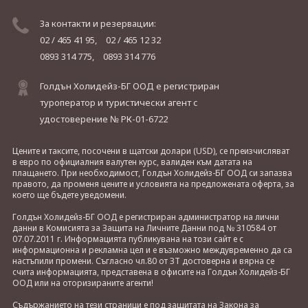
За контакти и резервации:
02 / 465 41 95,
02 / 465 12 32
0893 314 775,
0893 314 776
Голдън Холидейз-БГ ООД е регистриран
туроператор и туристически агент с
удостоверение № РК-01-6722
Цените и таксите, посочени в щатски долари (USD), се преизчисляват
в евро по официалния валутен курс, валиден към датата на
плащането. При необходимост, Голдън Холидейз-БГ ООД си запазва
правото, да променя цените и условията на предложената оферта, за
което ще бъдете уведомени.
Голдън Холидейз-БГ ООД е регистриран администратор на лични
данни в Комисията за Защита на Личните Данни под № 310584 от
07.07.2011 г. Информацията публикувана на този сайт е с
информационна и рекламна цел и е възможно междувременно да са
настъпили промени. Съгласно чл.80 от ЗТ достоверна и вярна се
счита информацията, представена в офисите на Голдън Холидейз-БГ
ООД или на оторизираните агенти!
Съдържанието на тези страници е под защитата на Закона за