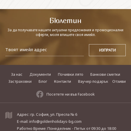
СВЪРЖЕТЕ СЕ С НАС
Бюлетин
За да получавате нашите актуални предложения и промоционални
оферти, моля впишете своя имейл.
За нас
Документи
Почивки лято
Банкови сметки
Застраховки
Блог
Контакти
Ваучер подарък
Отзиви
Посетете ни във Facebook
Адрес: гр. София, ул. Преспа № 6
E-mail:
info@goldenholidays-bg.com
Работно Време: Понеделник - Петък
от 09:30 до 18:00