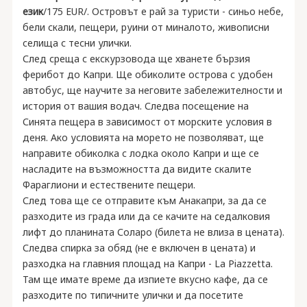
език
/175 EUR/. Островът е рай за туристи - синьо небе,
бели скали, пещери, руини от миналото, живописни
селища с тесни улички.
След среща с екскурзовода ще хванете бързия
ферибот до Капри. Ще обиколите острова с удобен
автобус, ще научите за неговите забележителности и
история от вашия водач. Следва посещение на
Синята пещера в зависимост от морските условия в
деня. Ако условията на морето не позволяват, ще
направите обиколка с лодка около Капри и ще се
насладите на възможността да видите скалите
Фараглиони и естествените пещери.
След това ще се отправите към Анакапри, за да се
разходите из града или да се качите на седалковия
лифт до планината Соларо (билета не влиза в цената).
Следва спирка за обяд (не е включен в цената) и
разходка на главния площад на Капри - La Piazzetta.
Там ще имате време да изпиете вкусно кафе, да се
разходите по типичните улички и да посетите