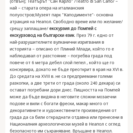
(отвън); Театърът "Сан Карло" /Teatro di San Carlo/ –
най – старата опера на италианския
полуостров;Музеят парк "Каподименте"- основна
атракция на Неапол. Свободно време или по желание/
срещу заплащане/
екскурзия до Помпей с
екскурзовод на български език
. През 79 г. едно от
най-разрушителните вулканични изригвания в
историята – описано от Плиний Млади, който го е
наблюдавал от разстояние – погребва града под
повече от 6 метра дебел слой пепел , който ще го
консервира, докато не бъде преоткрит в края на ХVІ в.
До средата на ХVІІІ в. не са предприемани големи
разкопки, а две трети от града (около 240 декара) си
остават погребани дори днес. Пищността на Помпей
може да бъде видяна в неговите сложни мозаечни
подове и вили с богати фрески, макар много от
декоративните и художествените произведения от
града да са били откраднати отдавна или пренесени в
Националния археологически музей в Неапол с оглед
безопасното им съхраняване. Връщане в Неапол.