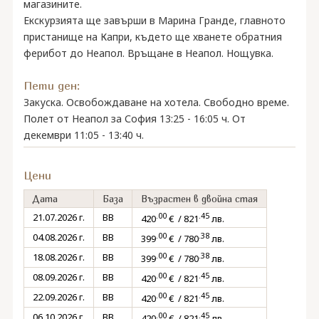
магазините.
Екскурзията ще завърши в Марина Гранде, главното
пристанище на Капри, където ще хванете обратния
ферибот до Неапол. Връщане в Неапол. Нощувка.
Пети ден:
Закуска. Освобождаване на хотела. Свободно време.
Полет от Неапол за София 13:25 - 16:05 ч. От
декември 11:05 - 13:40 ч.
Цени
Дата
База
Възрастен в двойна стая
.00
.45
21.07.2026 г.
BB
420
€ / 821
лв.
.00
.38
04.08.2026 г.
BB
399
€ / 780
лв.
.00
.38
18.08.2026 г.
BB
399
€ / 780
лв.
.00
.45
08.09.2026 г.
BB
420
€ / 821
лв.
.00
.45
22.09.2026 г.
BB
420
€ / 821
лв.
.00
.45
06.10.2026 г.
BB
420
€ / 821
лв.