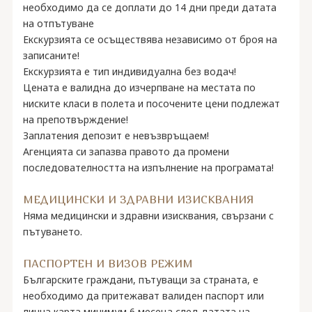
необходимо да се доплати до 14 дни преди датата
на отпътуване
Екскурзията се осъществява независимо от броя на
записаните!
Екскурзията е тип индивидуална без водач!
Цената е валидна до изчерпване на местата по
ниските класи в полета и посочените цени подлежат
на препотвърждение!
Заплатения депозит е невъзвръщаем!
Агенцията си запазва правото да промени
последователността на изпълнение на програмата!
МЕДИЦИНСКИ И ЗДРАВНИ ИЗИСКВАНИЯ
Няма медицински и здравни изисквания, свързани с
пътуването.
ПАСПОРТЕН И ВИЗОВ РЕЖИМ
Българските граждани, пътуващи за страната, е
необходимо да притежават валиден паспорт или
лична карта минимум 6 месеца след датата на