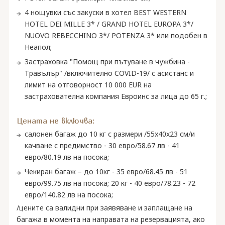
4 нощувки със закуски в хотел BEST WESTERN
HOTEL DEI MILLE 3* / GRAND HOTEL EUROPA 3*/
NUOVO REBECCHINO 3*/ POTENZA 3* или подобен в
Неапол;
Застраховка "Помощ при пътуване в чужбина -
Травълър" /включително COVID-19/ с асистанс и
лимит на отговорност 10 000 EUR на
застрахователна компания Евроинс за лица до 65 г.;
Цената не включва:
салонен багаж до 10 кг с размери /55x40x23 см/и
качване с предимство - 30 евро/58.67 лв - 41
евро/80.19 лв на посока;
Чекиран багаж – до 10кг - 35 евро/68.45 лв - 51
евро/99.75 лв на посока; 20 кг - 40 евро/78.23 - 72
евро/140.82 лв на посока;
/цените са валидни при заявяване и заплащане на
багажа в момента на направата на резервацията, ако