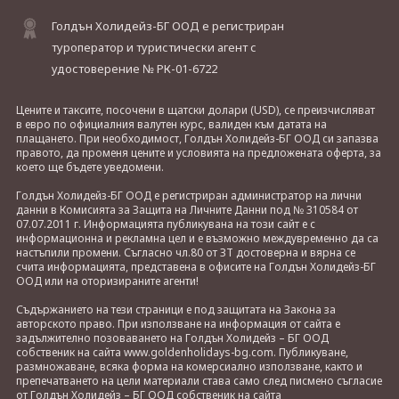
Голдън Холидейз-БГ ООД е регистриран
туроператор и туристически агент с
удостоверение № РК-01-6722
Цените и таксите, посочени в щатски долари (USD), се преизчисляват
в евро по официалния валутен курс, валиден към датата на
плащането. При необходимост, Голдън Холидейз-БГ ООД си запазва
правото, да променя цените и условията на предложената оферта, за
което ще бъдете уведомени.
Голдън Холидейз-БГ ООД е регистриран администратор на лични
данни в Комисията за Защита на Личните Данни под № 310584 от
07.07.2011 г. Информацията публикувана на този сайт е с
информационна и рекламна цел и е възможно междувременно да са
настъпили промени. Съгласно чл.80 от ЗТ достоверна и вярна се
счита информацията, представена в офисите на Голдън Холидейз-БГ
ООД или на оторизираните агенти!
Съдържанието на тези страници е под защитата на Закона за
авторското право. При използване на информация от сайта е
задължително позоваването на Голдън Холидейз – БГ ООД
собственик на сайта www.goldenholidays-bg.com. Публикуване,
размножаване, всяка форма на комерсиално използване, както и
препечатването на цели материали става само след писмено съгласие
от Голдън Холидейз – БГ ООД собственик на сайта