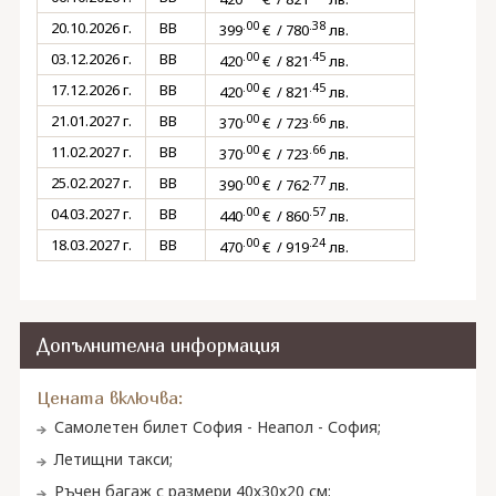
.00
.38
20.10.2026 г.
BB
399
€ / 780
лв.
.00
.45
03.12.2026 г.
BB
420
€ / 821
лв.
.00
.45
17.12.2026 г.
BB
420
€ / 821
лв.
.00
.66
21.01.2027 г.
BB
370
€ / 723
лв.
.00
.66
11.02.2027 г.
BB
370
€ / 723
лв.
.00
.77
25.02.2027 г.
BB
390
€ / 762
лв.
.00
.57
04.03.2027 г.
BB
440
€ / 860
лв.
.00
.24
18.03.2027 г.
BB
470
€ / 919
лв.
Допълнителна информация
Цената включва:
Самолетен билет София - Неапол - София;
Летищни такси;
Ръчен багаж с размери 40х30х20 см;