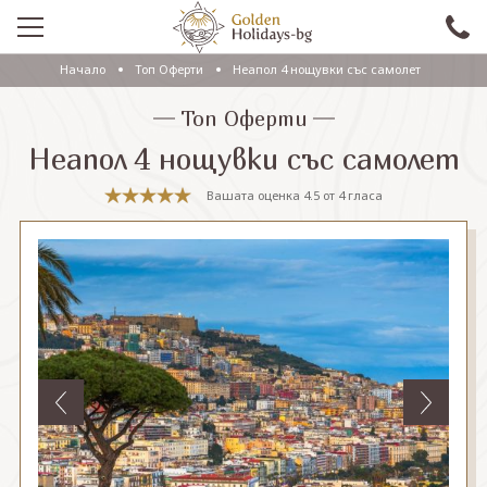
Начало
Топ Оферти
Неапол 4 нощувки със самолет
ПРОМО
Топ Оферти
EКСКУРЗИИ СЪС САМОЛЕТ
Неапол 4 нощувки със самолет
ЕКСКУРЗИИ С АВТОБУС
Вашата оценка
4.5
от
4
гласа
САМОЛЕТНИ ПОЧИВКИ
ПОЧИВКИ С АВТОБУС
ПРАЗНИЦИ
ЕКЗОТИКА
КРУИЗИ
Проверка на резервация