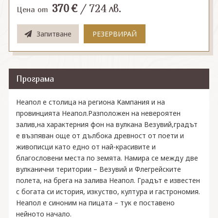
370
€
/
724
лв.
Цена от
Запитване
РЕЗЕРВИРАЙ
Програма
Неапол е столица на региона Кампания и на
провинцията Неапол.Разположен на невероятен
залив,на характерния фон на вулкана Везувий,градът
е възпяван още от дълбока древност от поети и
живописци като едно от най-красивите и
благословени места по земята. Намира се между две
вулканични територии – Везувий и Флегрейските
полета, на брега на залива Неапол. Градът е известен
с богата си история, изкуство, култура и гастрономия.
Неапол е синоним на пицата – тук е поставено
нейното начало.