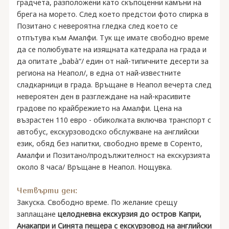
градчета, разположени като скъпоценни камъни на
брега на морето. След което предстои фото спирка в
Позитано с невероятна гледка след което се
отпътува към Амалфи. Тук ще имате свободно време
да се полюбувате на изящната катедрала на града и
да опитате „babà“/ един от най-типичните десерти за
региона на Неапол/, в една от най-известните
сладкарници в града. Връщане в Неапол вечерта след
невероятен ден в разглеждане на най-красивите
градове по крайбрежието на Амалфи. Цена на
възрастен 110 евро - обиколката включва транспорт с
автобус, екскурзоводско обслужване на английски
език, обяд без напитки, свободно време в Соренто,
Амалфи и Позитано/продължителност на екскурзията
около 8 часа/ Връщане в Неапол. Нощувка.
Четвърти ден:
Закуска. Свободно време. По желание срещу
заплащане
целодневна екскурзия до остров Капри,
Анакапри и Синята пещера с екскурзовод на английски