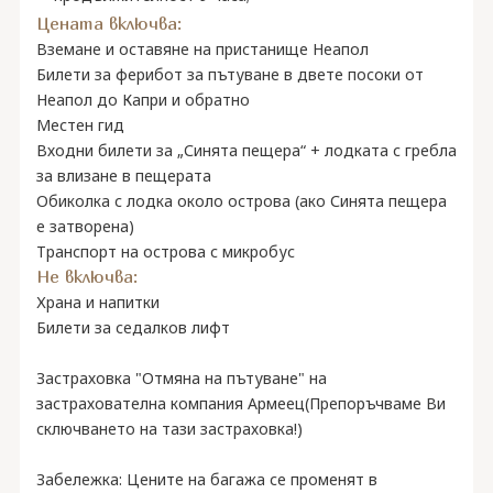
Цената включва:
Вземане и оставяне на пристанище Неапол
Билети за ферибот за пътуване в двете посоки от
Неапол до Капри и обратно
Местен гид
Входни билети за „Синята пещера“ + лодката с гребла
за влизане в пещерата
Обиколка с лодка около острова (ако Синята пещера
е затворена)
Транспорт на острова с микробус
Не включва:
Храна и напитки
Билети за седалков лифт
Застраховка "Отмяна на пътуване" на
застрахователна компания Армеец(Препоръчваме Ви
сключването на тази застраховка!)
Забележка: Цените на багажа се променят в