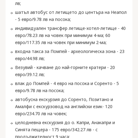
лв;
шатъл автобус от летището до центъра на Неапол
- 5 евро/9.78 лв на посока;
индивидуален трансфер летище-хотел-летище - 40
евро/78.23 лв на човек при минимум 4-ма; 60
евро/117.35 лв на човек при минимум 2-ма;
входна такса за Помпей - археологическа зона - 23
евро/44.98 лв;
Везувий - качване до най-горните кратери - 20
евро/39.12 лв;
влак до Помпей - 4 евро на посока и Соренто - 5
евро/9.78 лв на посока;
автобусна екскурзия до Соренто, Позитано и
Амалфи с екскурзовод на английски език- 120
евро/234.70 лв на човек;
целодневна екскурзия до о. Капри, Анакапри и
Синята пещера - 175 евро/342.27 лв - с
продължителност 9 часа;