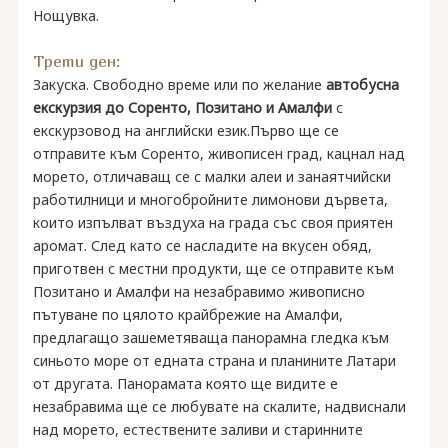
Нощувка.
Трети ден:
Закуска. Свободно време или по желание
автобусна
екскурзия до Соренто, Позитано и Амалфи
с
екскурзовод на английски език.Първо ще се
отправите към Соренто, живописен град, кацнал над
морето, отличаващ се с малки алеи и занаятчийски
работилници и многобройните лимонови дървета,
които изпълват въздуха на града със своя приятен
аромат. След като се насладите на вкусен обяд,
приготвен с местни продукти, ще се отправите към
Позитано и Амалфи на незабравимо живописно
пътуване по цялото крайбрежие на Амалфи,
предлагащо зашеметяваща панорамна гледка към
синьото море от едната страна и планините Латари
от другата. Панорамата която ще видите е
незабравима ще се любувате на скалите, надвиснали
над морето, естествените заливи и старинните