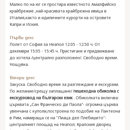
Малко по на юг се простира известното Амалфийско
крайбрежие ,най-красивата крайбрежна ивица в
Италия,както и идиличните курорти на островите
Капри и Иския.
Първи ден:
Полет от София за Неапол 12:05 - 12:50 ч. От
декември 15:05 - 15:45 ч. Пристигане и придвижване
до хотела /централно разположен/. Свободно време.
Нощувка.
Втори ден:
Закуска. Свободно време за разглеждане и екскурзии.
По желание/срещу заплащане/
пешеходна обиколка с
екскурзовод на български език
. Обиколката включва:
църквата „Сан Франческо ди Паола”- огромна църква
увенчана с куполи,построена по подобие на Пантеона
в Рим, намираща се на "Пиаца дел Плебишито"-
централният площад на Неапол; Кралския дворец