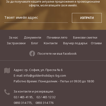
За да получавате нашите актуални предложения и промоционални
оферти, моля впишете своя имейл.
За нас
Документи
Почивки лято
Банкови сметки
Застраховки
Блог
Контакти
Ваучер подарък
Отзиви
Посетете ни във Facebook
Адрес: гр. София, ул. Преспа № 6
E-mail:
info@goldenholidays-bg.com
Работно Време: Понеделник - Петък
от 09:30 до 18:00
За контакти и резервации:
02 / 465 41 95,
02 / 465 12 32
0893 314 775,
0893 314 776