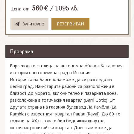
560
€
/
1095
лв.
Цена от
Запитване
РЕЗЕРВИРАЙ
Програма
Барселона е столица на автономна област Каталония
и вторият по големина град в Испания.
Историята на Барселона може да се разгледа из
целия град. Най-старите райони са разположени в
близост до морето, включително и пазарната зона,
разхоложена в готическия квартал (Barri Gotic). От
другата страна на главния булевард Ла Рамбла (La
Rambla) е известният квартал Равал (Raval). До 80-те
години на ХХ в. това е бил бедняшки квартал,
включващ и китайски квартал. Днес там може да