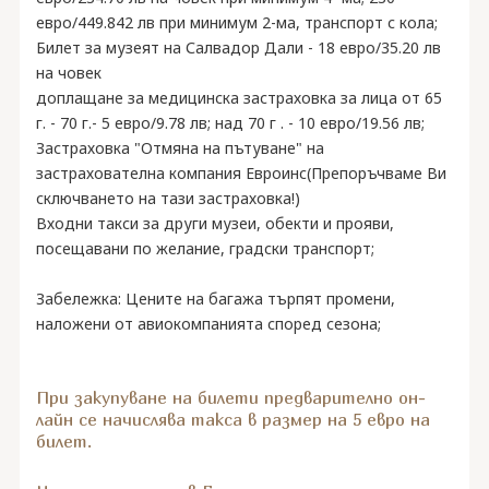
евро/449.842 лв при минимум 2-ма, транспорт с кола;
Билет за музеят на Салвадор Дали - 18 евро/35.20 лв
на човек
доплащане за медицинска застраховка за лица от 65
г. - 70 г.- 5 евро/9.78 лв; над 70 г . - 10 евро/19.56 лв;
Застраховка "Отмяна на пътуване" на
застрахователна компания Евроинс(Препоръчваме Ви
сключването на тази застраховка!)
Входни такси за други музеи, обекти и прояви,
посещавани по желание, градски транспорт;
Забележка: Цените на багажа търпят промени,
наложени от авиокомпанията според сезона;
При закупуване на билети предварително он-
лайн се начислява такса в размер на 5 евро на
билет.