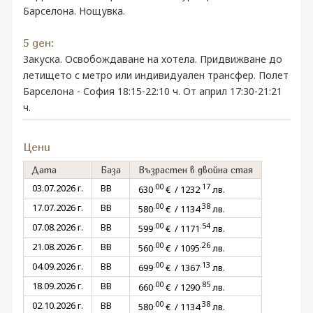
Барселона. Нощувка.
5 ден:
Закуска. Освобождаване на хотела. Придвижване до
летището с метро или индивидуален трансфер. Полет
Барселона - София 18:15-22:10 ч. От април 17:30-21:21
ч.
Цени
Дата
База
Възрастен в двойна стая
.00
.17
03.07.2026 г.
BB
630
€ / 1232
лв.
.00
.38
17.07.2026 г.
BB
580
€ / 1134
лв.
.00
.54
07.08.2026 г.
BB
599
€ / 1171
лв.
.00
.26
21.08.2026 г.
BB
560
€ / 1095
лв.
.00
.13
04.09.2026 г.
BB
699
€ / 1367
лв.
.00
.85
18.09.2026 г.
BB
660
€ / 1290
лв.
.00
.38
02.10.2026 г.
BB
580
€ / 1134
лв.