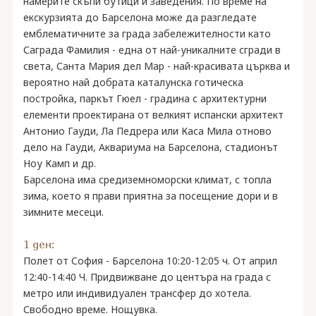
намерите скъпи бутици и заведения. По време на
екскурзията до Барселона може да разгледате
емблематичните за града забележителности като
Саграда Фамилия - една от най-уникалните сгради в
света, Санта Мария дел Мар - най-красивата църква и
вероятно най добрата каталунска готическа
постройка, паркът Гюел - градина с архитектурни
елементи проектирана от велкият испански архитект
Антонио Гауди, Ла Педрера или Каса Мила отново
дело на Гауди, Аквариума на Барселона, стадионът
Ноу Камп и др.
Барселона има средиземноморски климат, с топла
зима, което я прави приятна за посещение дори и в
зимните месеци.
1 ден:
Полет от София - Барселона 10:20-12:05 ч. От април
12:40-14:40 Ч. Придвижване до центъра на града с
метро или индивидуален трансфер до хотела.
Свободно време. Нощувка.