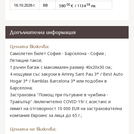
.00
.38
16.10.2026 г.
BB
580
€ / 1134
лв.
Допълнителна информация
Цената включва:
Самолетен билет София - Барселона - София ;
Летищни такси;
1 ръчен багаж с максимален размер 40х20х30 см.;
4 нощувки със закуски в Amrey Sant Pau 3* / Best Auto
Hogar 3* / Ramblas Barcelona 3* или подобен в
Барселона;
Застраховка "Помощ при пътуване в чужбина -
Травълър" /включително COVID-19/ с асистанс и
лимит на отговорност 10 000 EUR на застрахователна
компания Евроинс за лица до 65 г.;
Цената не включва: