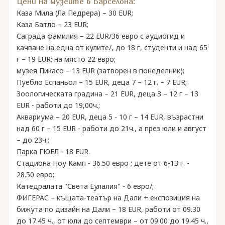
Цени на музеите в Барселона:
Каза Мила (Ла Педрера) – 30 EUR;
Каза Батло – 23 EUR;
Саграда фамилия – 22 EUR/36 евро с аудиогид и
качване на една от кулите/, до 18 г, студенти и над 65
г – 19 ЕUR; на място 22 евро;
музея Пикасо – 13 EUR (затворен в понеделник);
Пуебло Еспаньол – 15 EUR, деца 7 – 12 г. – 7 EUR;
Зоологическата градина – 21 EUR, деца 3 – 12 г – 13
EUR - работи до 19,00ч.;
Аквариума – 20 EUR, деца 5 - 10 г – 14 EUR, възрастни
над 60 г – 15 EUR - работи до 21ч., а през юли и август
– до 23ч.;
Парка ГЮЕЛ - 18 EUR.
Стадиона Ноу Камп - 36.50 евро ; дете от 6-13 г. -
28.50 евро;
Катедралата "Света Еулалия" - 6 евро/;
ФИГEРАС – къщата-театър на Дали + експозиция на
бижута по дизайн на Дали – 18 EUR, работи от 09.30
до 17.45 ч., от юли до септември – от 09.00 до 19.45 ч.,