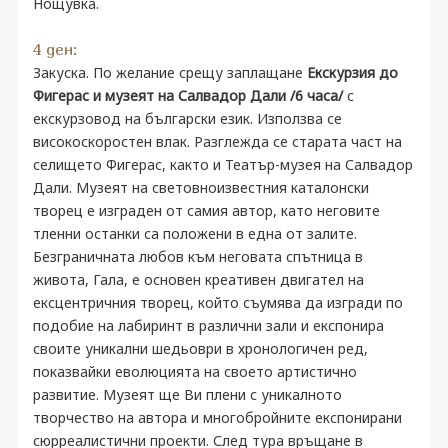
Нощувка.
4 ден:
Закуска. По желание срещу заплащане
Екскурзия до
Фигерас и музеят на Салвадор Дали /6 часа/
с
екскурзовод на български език. Използва се
високоскоростен влак. Разглежда се старата част на
селището Фигерас, както и Театър-музея на Салвадор
Дали. Музеят на световноизвестния каталонски
творец е изграден от самия автор, като неговите
тленни останки са положени в една от залите.
Безграничната любов към неговата спътница в
живота, Гала, е основен креативен двигател на
ексцентричния творец, който съумява да изгради по
подобие на лабиринт в различни зали и експонира
своите уникални шедьоври в хронологичен ред,
показвайки еволюцията на своето артистично
развитие. Музеят ще Ви плени с уникалното
творчество на автора и многобройните експонирани
сюрреалистични проекти. След тура връщане в