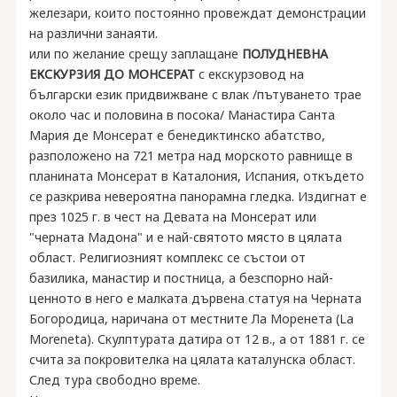
железари, които постоянно провеждат демонстрации
на различни занаяти.
или по желание срещу заплащане
ПОЛУДНЕВНА
ЕКСКУРЗИЯ ДО МОНСЕРАТ
с екскурзовод на
български език придвижване с влак /пътуването трае
около час и половина в посока/ Манастира Санта
Мария де Монсерат е бенедиктинско абатство,
разположено на 721 метра над морското равнище в
планината Монсерат в Каталония, Испания, откъдето
се разкрива невероятна панорамна гледка. Издигнат е
през 1025 г. в чест на Девата на Монсерат или
"черната Мадона" и е най-святото място в цялата
област. Религиозният комплекс се състои от
базилика, манастир и постница, а безспорно най-
ценното в него е малката дървена статуя на Черната
Богородица, наричана от местните Ла Моренета (La
Moreneta). Скулптурата датира от 12 в., а от 1881 г. се
счита за покровителка на цялата каталунска област.
След тура свободно време.