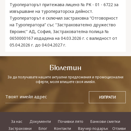
Туроператорът притежава лиценз № РК - 01 - 6722 за
извършване на туроператорска дейност.
Туроператорът е сключил застраховка “Отговорност
на Туроператора” със "Застрахователно дружество
Евроинс" АД, София, Застрахователна полица №
0650000167 издадена на 04.03.2026 г. с валидност от
05.04.2026 г. до 04.04.2027 г.
Бюлетин
За да получавате нашите актуални предложения и промоционални
оферти, моля впишете своя имейл.
За нас
Документи
Почивки лято
Банкови сметки
Застраховки
Блог
Контакти
Ваучер подарък
Отзиви