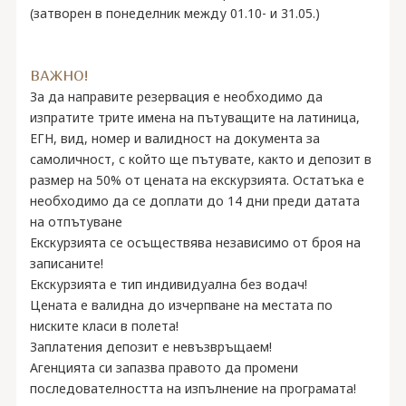
(затворен в понеделник между 01.10- и 31.05.)
ВАЖНО!
За да направите резервация е необходимо да
изпратите трите имена на пътуващите на латиница,
ЕГН, вид, номер и валидност на документа за
самоличност, с който ще пътувате, както и депозит в
размер на 50% oт цената на екскурзията. Остатъка е
необходимо да се доплати до 14 дни преди датата
на отпътуване
Екскурзията се осъществява независимо от броя на
записаните!
Екскурзията е тип индивидуална без водач!
Цената е валидна до изчерпване на местата по
ниските класи в полета!
Заплатения депозит е невъзвръщаем!
Агенцията си запазва правото да промени
последователността на изпълнение на програмата!