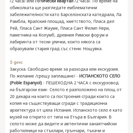
/2 часа/ или
Готически квартал
/2 часа/. По време на
обиколката ще разгледате емблематични
забележителности като Барселонската катедрала, Ла
Рамбла, Кралския площад, кметството, Пласа дел
Рей, Пласа Сант Жауме, Пласа Сант Фелип Нери,
паметника на Колумб, древния Римски форум и
лабиринта от тесни улички, които някога са
образували стария град със стени. Нощувка.
3 ден:
Закуска. Свободно време за разходка или екскурзия.
По желание /срещу заплащане/ -
ИСПАНСКОТО СЕЛО
(Poble Espanyol)
- ПЕШЕХОДНА 2 ЧАСА с екскурзовод
на български език- Селото е разположено на площ от
20 декара на които са построения сгради които са
копия на съществуващи сгради с традиционна
архитектура от цяла Испания. Испанското село е като
музей на открито от типа на Етъра в България. В
селото може да видите и автентични занаятчийски
работилници на стъклари, грънчари, тъкачи и