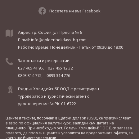
Посетете ни във Facebook
Адрес: гр. София, ул. Преспа № 6
E-mail:
info@goldenholidays-bg.com
Работно Време: Понеделник - Петък
от 09:30 до 18:00
За контакти и резервации:
02 / 465 41 95,
02 / 465 12 32
0893 314 775,
0893 314 776
Голдън Холидейз-БГ ООД е регистриран
туроператор и туристически агент с
удостоверение № РК-01-6722
Цените и таксите, посочени в щатски долари (USD), се преизчисляват
в евро по официалния валутен курс, валиден към датата на
плащането. При необходимост, Голдън Холидейз-БГ ООД си запазва
правото, да променя цените и условията на предложената оферта, за
което ще бъдете уведомени.