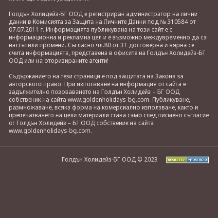
Голдън Холидейз-БГ ООД е регистриран администратор на лични
данни в Комисията за Защита на Личните Данни под № 310584 от
07.07.2011 г. Информацията публикувана на този сайт е с
информационна и рекламна цел и е възможно междувременно да са
настъпили промени. Съгласно чл.80 от ЗТ достоверна и вярна се
счита информацията, представена в офисите на Голдън Холидейз-БГ
ООД или на оторизираните агенти!
Съдържанието на тези страници е под защитата на Закона за
авторското право. При използване на информация от сайта е
задължително позоваването на Голдън Холидейз – БГ ООД
собственик на сайта www.goldenholidays-bg.com. Публикуване,
размножаване, всяка форма на комерсиално използване, както и
препечатването на цели материали става само след писмено съгласие
от Голдън Холидейз – БГ ООД собственик на сайта
www.goldenholidays-bg.com.
Голдън Холидейз-БГ ООД © 2023