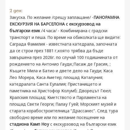
2 ден:
Закуска. По желание /срещу заплащане/ -
ПАНОРАМНА
ЕКСКУРЗИЯ НА БАРСЕЛОНА с екскурзовод на
български език
/4 часа/ - Комбинирана с градски
транспорт и пеша. По време на обиколката ще видите:
Саграда Фамилия - известната катедрала, започната
да се строи през 1881 г,която трябва да бъде
завършена през 2026г. по случай 100 годишнината от
рождението на Антонио Гауди.;Пасаж де Грасия, ;
Къщите Мила и Батио и двете дело на Гауди; Каса
Лео Морера, Каса Аметер; площад Каталуния;
катедралата Санта Еулалия; Пристанището и
паметника на Христофор Колумб; Дворецът Гюел;
Кралския площад; Кметството и Парламента на
площад Свети Георги; Палау Гуей; Морският музей и
старата корабостроителница "Драссанес". След тура
свободно време или по желание посещение на
стадиона Камп Ноу
с екскурзовод на български език