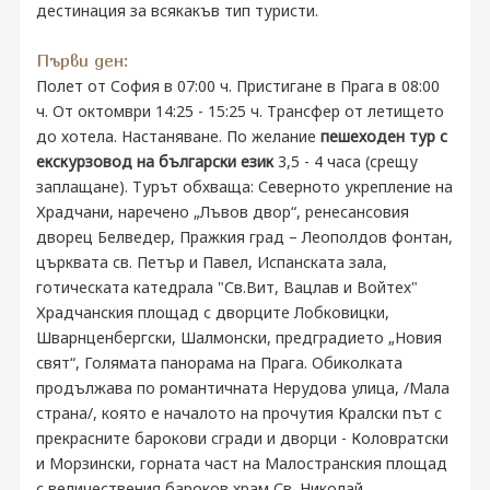
дестинация за всякакъв тип туристи.
Първи ден:
Полет от София в 07:00 ч. Пристигане в Прага в 08:00
ч. От октомври 14:25 - 15:25 ч. Трансфер от летището
до хотела. Настаняване. По желание
пешеходен тур с
екскурзовод на български език
3,5 - 4 часа (срещу
заплащане). Турът обхваща: Северното укрепление на
Храдчани, наречено „Лъвов двор“, ренесансовия
дворец Белведер, Пражкия град – Леополдов фонтан,
църквата св. Петър и Павел, Испанската зала,
готическата катедрала "Св.Вит, Вацлав и Войтех"
Храдчанския площад с дворците Лобковицки,
Шварнценбергски, Шалмонски, предградието „Новия
свят“, Голямата панорама на Прага. Обиколката
продължава по романтичната Нерудова улица, /Мала
страна/, която е началото на прочутия Кралски път с
прекрасните барокови сгради и дворци - Коловратски
и Морзински, горната част на Малостранския площад
с величествения бароков храм Св. Николай,