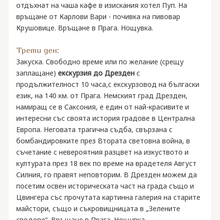
отдъхнат на чаша кафе в изискания хотел Пуп. На
връщане от Карлови Вари - почивка на пивовар
Крушовице. Връщане в Прага. Нощувка.
Трети ден:
Закуска. Свободно време или по желание (срещу
заплащане)
екскурзия до Дрезден
с
продължителност 10 часа,с екскурзовод на бългаски
език, на 140 км. от Прага. Немският град Дрезден,
намиращ се в Саксония, е един от най-красивите и
интересни със своята история градове в Централна
Европа. Неговата трагична съдба, свързана с
бомбандировките през Втората световна война, в
съчетание с невероятния разцвет на изкуството и
културата през 18 век по време на врадетеля Август
Силния, го правят неповторим. В Дрезден можем да
посетим освен историческата част на града също и
Цвингера със прочутата картинна галерия на старите
майстори, също и съкровищницата в „Зелените
сводове“. Връщане в Прага. Нощувка.