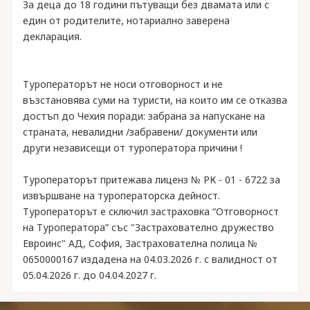
За деца до 18 години пътуващи без двамата или с
един от родителите, нотариално заверена
декларация.
Туроператорът не носи отговорност и не
възстановява суми на туристи, на които им се отказва
достъп до Чехия поради: забрана за напускане на
страната, невалидни /забравени/ документи или
други независещи от туроператора причини !
Туроператорът притежава лиценз № РК - 01 - 6722 за
извършване на туроператорска дейност.
Туроператорът е сключил застраховка “Отговорност
на Туроператора” със "Застрахователно дружество
Евроинс" АД, София, Застрахователна полица №
0650000167 издадена на 04.03.2026 г. с валидност от
05.04.2026 г. до 04.04.2027 г.