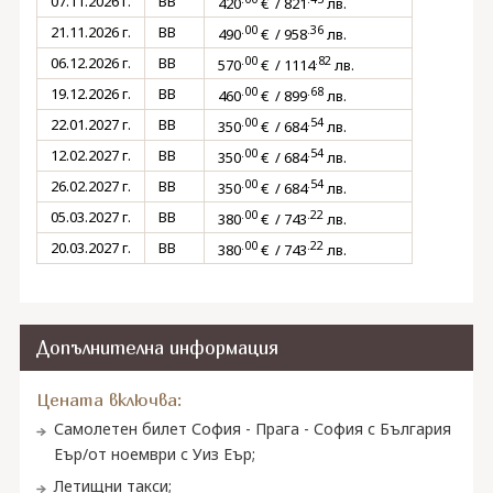
07.11.2026 г.
BB
420
€ / 821
лв.
.00
.36
21.11.2026 г.
BB
490
€ / 958
лв.
.00
.82
06.12.2026 г.
BB
570
€ / 1114
лв.
.00
.68
19.12.2026 г.
BB
460
€ / 899
лв.
.00
.54
22.01.2027 г.
BB
350
€ / 684
лв.
.00
.54
12.02.2027 г.
BB
350
€ / 684
лв.
.00
.54
26.02.2027 г.
BB
350
€ / 684
лв.
.00
.22
05.03.2027 г.
BB
380
€ / 743
лв.
.00
.22
20.03.2027 г.
BB
380
€ / 743
лв.
Допълнителна информация
Цената включва:
Самолетен билет София - Прага - София с България
Еър/от ноември с Уиз Еър;
Летищни такси;