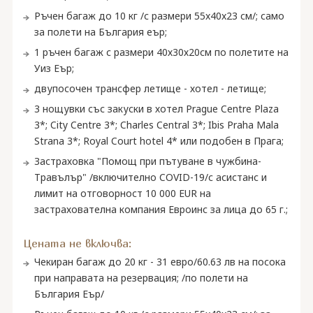
Ръчен багаж до 10 кг /с размери 55x40x23 см/; само
за полети на България еър;
1 ръчен багаж с размери 40х30х20см по полетите на
Уиз Еър;
двупосочен трансфер летище - хотел - летище;
3 нощувки със закуски в хотел Prague Centre Plaza
3*; City Centre 3*; Charles Central 3*; Ibis Praha Mala
Strana 3*; Royal Court hotel 4* или подобен в Прага;
Застраховка "Помощ при пътуване в чужбина-
Травълър" /включително COVID-19/с асистанс и
лимит на отговорност 10 000 EUR на
застрахователна компания Евроинс за лица до 65 г.;
Цената не включва:
Чекиран багаж до 20 кг - 31 евро/60.63 лв на посока
при направата на резервация; /по полети на
България Еър/