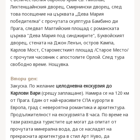
Лихтенщайнския дворец, Смирнински дворец, след
това посещение на църквата „Дева Мария
победителка“ с прочутата скулптура Бамбино ди
Прага, следват Малтийския площад с романската
църква "Дева Мария под синджирите", Буквойският
дворец, стената на Джон Ленън, остров Кампа,
Карлов Мост, Староместкият площад /Старое Место/
с прочутия часовник с апостолите Орлой. След тура
свободно време. Нощувка.
Втори ден:
Закуска. По желание
целодневна екскурзия до
Карлови Вари
(срещу заплащане). Намира се на 120 км
от Прага. Един от най-красивите СПА курорти в
Европа, град с невероятна романтика и архитектура.
Продължителност на екскурзията 8 часа. По време на
тази разходка туристите ще могат да опитат от
прочутата минерална вода, да се насладят на
прекрасната архитектура в стил Арт Нуво, да