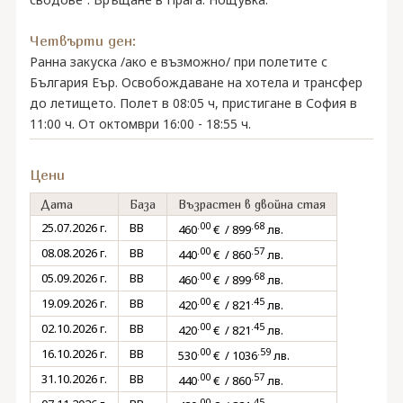
Четвърти ден:
Ранна закуска /ако е възможно/ при полетите с
България Еър. Освобождаване на хотела и трансфер
до летището. Полет в 08:05 ч, пристигане в София в
11:00 ч. От октомври 16:00 - 18:55 ч.
Цени
Дата
База
Възрастен в двойна стая
.00
.68
25.07.2026 г.
BB
460
€ / 899
лв.
.00
.57
08.08.2026 г.
BB
440
€ / 860
лв.
.00
.68
05.09.2026 г.
BB
460
€ / 899
лв.
.00
.45
19.09.2026 г.
BB
420
€ / 821
лв.
.00
.45
02.10.2026 г.
BB
420
€ / 821
лв.
.00
.59
16.10.2026 г.
BB
530
€ / 1036
лв.
.00
.57
31.10.2026 г.
BB
440
€ / 860
лв.
.00
.45