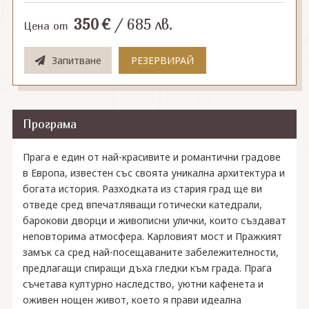
350
€
/
685
лв.
Цена от
Запитване
РЕЗЕРВИРАЙ
Програма
Прага е един от най-красивите и романтични градове
в Европа, известен със своята уникална архитектура и
богата история. Разходката из стария град ще ви
отведе сред впечатляващи готически катедрали,
барокови дворци и живописни улички, които създават
неповторима атмосфера. Карловият мост и Пражкият
замък са сред най-посещаваните забележителности,
предлагащи спиращи дъха гледки към града. Прага
съчетава културно наследство, уютни кафенета и
оживен нощен живот, което я прави идеална