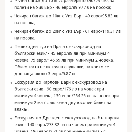
Ръчен багаж до 10 кг /с размери 55x40x23 см/; за
полети на Уиз Еър - 46 евро/89.97 лв на посока;
Чекиран багаж до 10кг с Уиз Еър - 49 евро/95.83 лв
на посока;
Чекиран багаж до 20кг с Уиз Еър - 61 евро/119.31 лв
на посока;
Пешеходен тур на Прага с екскурзовод на
български език/ - 45 евро/88 лв при минимум 4
човека; 75 евро/146.69 лв при минимум 2 човека.
Обиколката не включва слушалки, за които се
доплаща около 3 евро/5.87 лв.
Екскурзия до Карлови Вари с екскурзовод на
бългаски език - 90 евро/176 лв на човек при
минимум 4 човека; 130 евро/254.26 лв на човек при
минимум 2 ма / с включен двупосочен билет за
влака/ ;
Екскурзия до Дрезден с екскурзовод на български
език - 140 евро/273.82 лв на човек при минимум 4
човека; 180 евро/352 лв при минимум 2ма / с