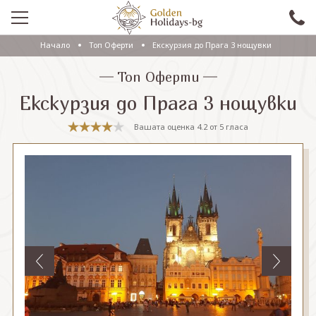
Начало
Топ Оферти
Екскурзия до Прага 3 нощувки
ПРОМО
Топ Оферти
EКСКУРЗИИ СЪС САМОЛЕТ
Екскурзия до Прага 3 нощувки
ЕКСКУРЗИИ С АВТОБУС
Вашата оценка
4.2
от
5
гласа
САМОЛЕТНИ ПОЧИВКИ
ПОЧИВКИ С АВТОБУС
ПРАЗНИЦИ
ЕКЗОТИКА
КРУИЗИ
Проверка на резервация