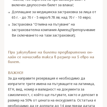
включен двупосочен билет за влака/;
Доплащане за медицинска застраховка за лица от
65 г. - до 70 г - 5 евро/9.78 лв; над 70 г - 10 евро;
Застраховка "Отмяна на пътуване" на
застрахователна компания Армеец(Препоръчваме
Ви сключването на тази застраховка!);
При закупуване на билети предварително он-
лайн се начислява такса в размер на 5 евро на
билет.
ВАЖНО!
За да направите резервация е необходимо да
изпратите трите имена на пътуващите на латиница,
ЕГН, вид, номер и валидност на документа за
самоличност, с който ще пътувате, както и депозит в
размер на 50% oт цената на екскурзията. Остатъка е
необходимо да се доплати до 14 дни преди датата