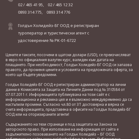
02 / 465 41 95,
02 / 465 12 32
0893 314 775,
0893 314 776
Голдън Холидейз-БГ ООД е регистриран
туроператор и туристически агент с
удостоверение № РК-01-6722
Цените и таксите, посочени в щатски долари (USD), се преизчисляват
в евро по официалния валутен курс, валиден към датата на
плащането. При необходимост, Голдън Холидейз-БГ ООД си запазва
правото, да променя цените и условията на предложената оферта, за
което ще бъдете уведомени.
Голдън Холидейз-БГ ООД е регистриран администратор на лични
данни в Комисията за Защита на Личните Данни под № 310584 от
07.07.2011 г. Информацията публикувана на този сайт е с
информационна и рекламна цел и е възможно междувременно да са
настъпили промени. Съгласно чл.80 от ЗТ достоверна и вярна се
счита информацията, представена в офисите на Голдън Холидейз-БГ
ООД или на оторизираните агенти!
Съдържанието на тези страници е под защитата на Закона за
авторското право. При използване на информация от сайта е
задължително позоваването на Голдън Холидейз – БГ ООД