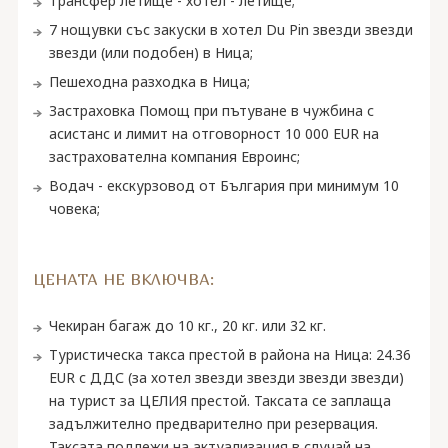
Трансфер летище - хотел - летище;
7 нощувки със закуски в хотел Du Pin звезди звезди
звезди (или подобен) в Ница;
Пешеходнa разходкa в Ница;
Застраховка Помощ при пътуване в чужбина с
асистанс и лимит на отговорност 10 000 EUR на
застрахователна компания Евроинс;
Водач - екскурзовод от България при минимум 10
човека;
ЦЕНАТА НЕ ВКЛЮЧВА:
Чекиран багаж до 10 кг., 20 кг. или 32 кг.
Туристическа такса престой в района на Ница: 24.36
EUR с ДДС (за хотел звезди звезди звезди звезди)
на турист за ЦЕЛИЯ престой. Таксата се заплаща
задължително предварително при резервация.
Таксата подлежи на актуализация в случай на