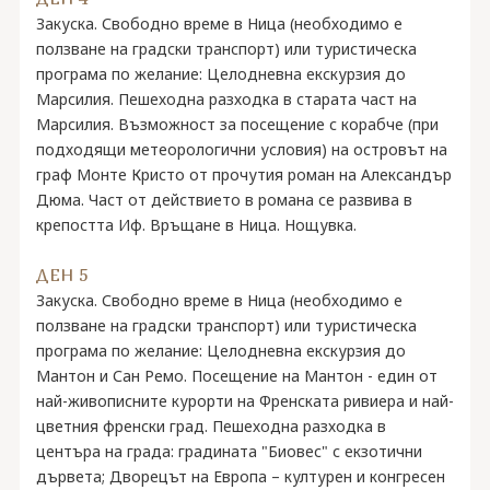
Закуска. Свободно време в Ница (необходимо е
ползване на градски транспорт) или туристическа
програма по желание: Целодневна екскурзия до
Марсилия. Пешеходна разходка в старата част на
Марсилия. Възможност за посещение с корабче (при
подходящи метеорологични условия) на островът на
граф Монте Кристо от прочутия роман на Александър
Дюма. Част от действието в романа се развива в
крепостта Иф. Връщане в Ница. Нощувка.
ДЕН 5
Закуска. Свободно време в Ница (необходимо е
ползване на градски транспорт) или туристическа
програма по желание: Целодневна екскурзия до
Мантон и Сан Ремо. Посещение на Мантон - един от
най-живописните курорти на Френската ривиера и най-
цветния френски град. Пешеходна разходка в
центъра на града: градината "Биовес" с екзотични
дървета; Дворецът на Европа – културен и конгресен