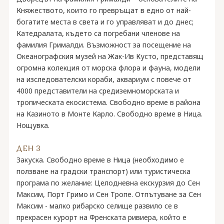
Княжеството, които го превръщат в едно от най-
богатите места в света и го управляват и до днес;
Катедралата, където са погребани членове на
фамилия Грималди. Възможност за посещение на
Океанографския музей на Жак-Ив Кусто, представящ
огромна колекция от морска флора и фауна, модели
на изследователски кораби, аквариум с повече от
4000 представители на средиземноморската и
тропическата екосистема. Свободно време в района
на Казиното в Монте Карло. Свободно време в Ница.
Нощувка.
ДЕН 3
Закуска. Свободно време в Ница (необходимо е
ползване на градски транспорт) или туристическа
програма по желание: Целодневна екскурзия до Сен
Максим, Порт Гримо и Сен Тропе. Отпътуване за Сен
Максим - малко рибарско селище развило се в
прекрасен курорт на Френската ривиера, който е