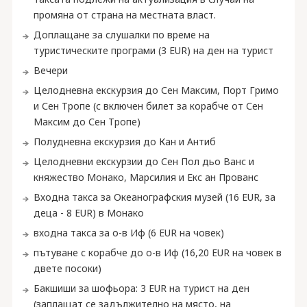
промяна от страна на местната власт.
Доплащане за слушалки по време на
туристическите програми (3 EUR) на ден на турист
Вечери
Целодневна екскурзия до Сен Максим, Порт Гримо
и Сен Тропе (с включен билет за корабче от Сен
Максим до Сен Тропе)
Полудневна екскурзия до Кан и Антиб
Целодневни екскурзии до Сен Пол дьо Ванс и
княжество Монако, Марсилия и Екс ан Прованс
Входна такса за Океанографския музей (16 EUR, за
деца - 8 EUR) в Монако
входна такса за о-в Иф (6 EUR на човек)
пътуване с корабче до о-в Иф (16,20 EUR на човек в
двете посоки)
Бакшиши за шофьора: 3 EUR на турист на ден
(заплащат се задължително на място, на