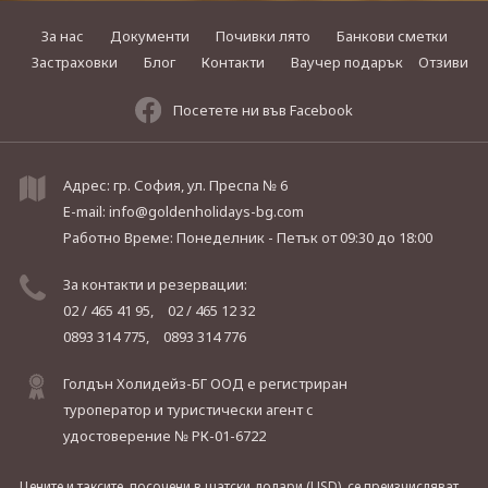
За нас
Документи
Почивки лято
Банкови сметки
Застраховки
Блог
Контакти
Ваучер подарък
Отзиви
Посетете ни във Facebook
Адрес: гр. София, ул. Преспа № 6
E-mail:
info@goldenholidays-bg.com
Работно Време: Понеделник - Петък
от 09:30 до 18:00
За контакти и резервации:
02 / 465 41 95,
02 / 465 12 32
0893 314 775,
0893 314 776
Голдън Холидейз-БГ ООД е регистриран
туроператор и туристически агент с
удостоверение № РК-01-6722
Цените и таксите, посочени в щатски долари (USD), се преизчисляват