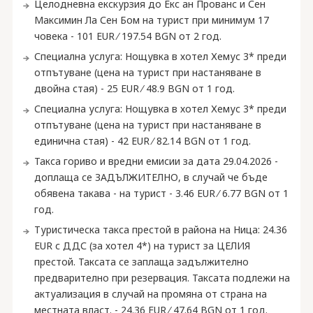
Целодневна екскурзия до Екс ан Прованс и Сен
Максимин Ла Сен Бом на турист при минимум 17
човека - 101 EUR ∕ 197.54 BGN от 2 год.
Специална услуга: Нощувка в хотел Хемус 3* преди
отпътуване (цена на турист при настаняване в
двойна стая) - 25 EUR ∕ 48.9 BGN от 1 год.
Специална услуга: Нощувка в хотел Хемус 3* преди
отпътуване (цена на турист при настаняване в
единична стая) - 42 EUR ∕ 82.14 BGN от 1 год.
Такса гориво и вредни емисии за дата 29.04.2026 -
доплаща се ЗАДЪЛЖИТЕЛНО, в случай че бъде
обявена такава - на турист - 3.46 EUR ∕ 6.77 BGN от 1
год.
Туристическа такса престой в района на Ница: 24.36
EUR с ДДС (за хотел 4*) на турист за ЦЕЛИЯ
престой. Таксата се заплаща задължително
предварително при резервация. Таксата подлежи на
актуализация в случай на промяна от страна на
местната власт. - 24.36 EUR ∕ 47.64 BGN от 1 год.