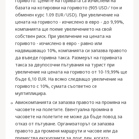
горивото: Цените на горивата са изчислени на
базата на котировки на горивото (905 USD ∕ тон и
обменен курс 1.09 EUR ∕ USD). При увеличение на
цената на горивото - изчислено в евро - до 9,99%,
компанията ще поеме увеличението на свой
собствен риск. При увеличение на цената на
горивото - изчислено в евро - равно или
надвишаващо 10%, компанията си запазва правото
да въведе горивна такса. Размерът на горивната
такса за двупосочни пътувания на турист при
увеличение на цената на горивото от 10-19,99% ще
бъде 6,10 EUR. На всяко следващо увеличение на
горивото с 10%, сумата съответно се
мултиплицира.
Авиокомпанията си запазва правото на промяна на
часовете на полетите. Евентуална промяна в
часовете на полетите не може да бъде повод за
отказ от пътуване. Организаторът си запазва
правото да променя маршрути и часове или да
премества екскурзиите за друг ден, когато