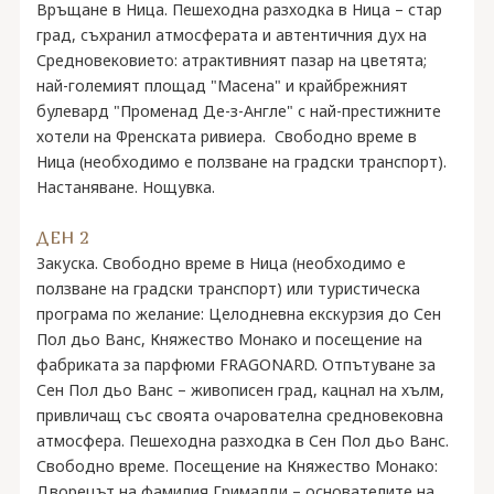
Връщане в Ница. Пешеходна разходка в Ница – стар
град, съхранил атмосферата и автентичния дух на
Средновековието: атрактивният пазар на цветята;
най-големият площад "Масена" и крайбрежният
булевард "Променад Де-з-Англе" с най-престижните
хотели на Френската ривиера. Свободно време в
Ница (необходимо е ползване на градски транспорт).
Настаняване. Нощувка.
ДЕН 2
Закуска. Свободно време в Ница (необходимо е
ползване на градски транспорт) или туристическа
програма по желание: Целодневна екскурзия до Сен
Пол дьо Ванс, Княжество Монако и посещение на
фабриката за парфюми FRAGONARD. Отпътуване за
Сен Пол дьо Ванс – живописен град, кацнал на хълм,
привличащ със своята очарователна средновековна
атмосфера. Пешеходна разходка в Сен Пол дьо Ванс.
Свободно време. Посещение на Княжество Монако:
Дворецът на фамилия Грималди – основателите на