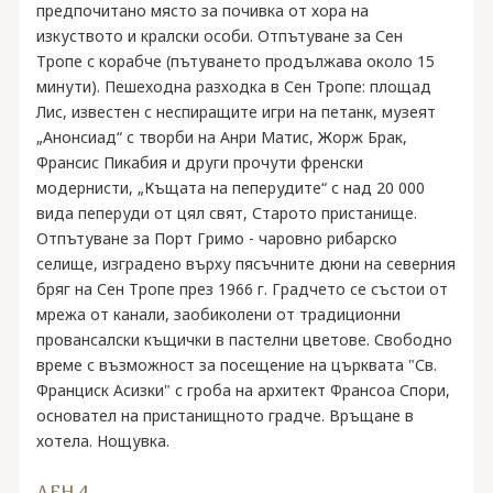
предпочитано място за почивка от хора на
изкуството и кралски особи. Отпътуване за Сен
Тропе с корабче (пътуването продължава около 15
минути). Пешеходна разходка в Сен Тропе: площад
Лис, известен с неспиращите игри на петанк, музеят
„Анонсиад“ с творби на Анри Матис, Жорж Брак,
Франсис Пикабия и други прочути френски
модернисти, „Къщата на пеперудите“ с над 20 000
вида пеперуди от цял свят, Старото пристанище.
Отпътуване за Порт Гримо - чаровно рибарско
селище, изградено върху пясъчните дюни на северния
бряг на Сен Тропе през 1966 г. Градчето се състои от
мрежа от канали, заобиколени от традиционни
провансалски къщички в пастелни цветове. Свободно
време с възможност за посещение на църквата "Св.
Франциск Асизки" с гроба на архитект Франсоа Спори,
основател на пристанищното градче. Връщане в
хотела. Нощувка.
ДЕН 4