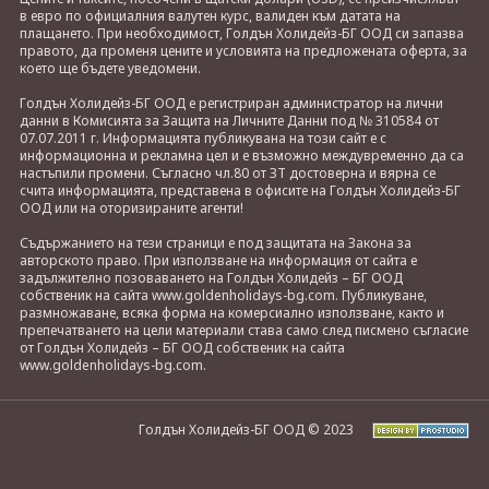
в евро по официалния валутен курс, валиден към датата на
плащането. При необходимост, Голдън Холидейз-БГ ООД си запазва
правото, да променя цените и условията на предложената оферта, за
което ще бъдете уведомени.
Голдън Холидейз-БГ ООД е регистриран администратор на лични
данни в Комисията за Защита на Личните Данни под № 310584 от
07.07.2011 г. Информацията публикувана на този сайт е с
информационна и рекламна цел и е възможно междувременно да са
настъпили промени. Съгласно чл.80 от ЗТ достоверна и вярна се
счита информацията, представена в офисите на Голдън Холидейз-БГ
ООД или на оторизираните агенти!
Съдържанието на тези страници е под защитата на Закона за
авторското право. При използване на информация от сайта е
задължително позоваването на Голдън Холидейз – БГ ООД
собственик на сайта www.goldenholidays-bg.com. Публикуване,
размножаване, всяка форма на комерсиално използване, както и
препечатването на цели материали става само след писмено съгласие
от Голдън Холидейз – БГ ООД собственик на сайта
www.goldenholidays-bg.com.
Голдън Холидейз-БГ ООД © 2023