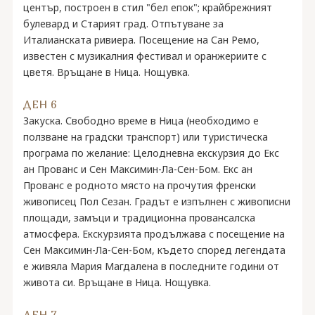
център, построен в стил "бел епок"; крайбрежният
булевард и Старият град. Отпътуване за
Италианската ривиера. Посещение на Сан Ремо,
известен с музикалния фестивал и оранжериите с
цветя. Връщане в Ница. Нощувка.
ДЕН 6
Закуска. Свободно време в Ница (необходимо е
ползване на градски транспорт) или туристическа
програма по желание: Целодневна екскурзия до Екс
ан Прованс и Сен Максимин-Ла-Сен-Бом. Екс ан
Прованс е родното място на прочутия френски
живописец Пол Сезан. Градът е изпълнен с живописни
площади, замъци и традиционна провансалска
атмосфера. Екскурзията продължава с посещение на
Сен Максимин-Ла-Сен-Бом, където според легендата
е живяла Мария Магдалена в последните години от
живота си. Връщане в Ница. Нощувка.
ДЕН 7