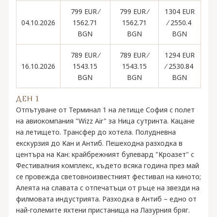
799 EUR ∕
799 EUR ∕
1304 EUR
04.10.2026
1562.71
1562.71
∕ 2550.4
BGN
BGN
BGN
789 EUR ∕
789 EUR ∕
1294 EUR
16.10.2026
1543.15
1543.15
∕ 2530.84
BGN
BGN
BGN
ДЕН 1
Отпътуване от Терминал 1 на летище София с полет
на авиокомпания "Wizz Air" за Ница сутринта. Кацане
на летището. Трансфер до хотела. Полудневна
екскурзия до Кан и Антиб. Пешеходна разходка в
центъра на Кан: крайбрежният булевард "Кроазет" с
Фестивалния комплекс, където всяка година през май
се провежда световноизвестният фестивал на киното;
Алеята на славата с отпечатъци от ръце на звезди на
филмовата индустрията. Разходка в Антиб – едно от
най-големите яхтени пристанища на Лазурния бряг.