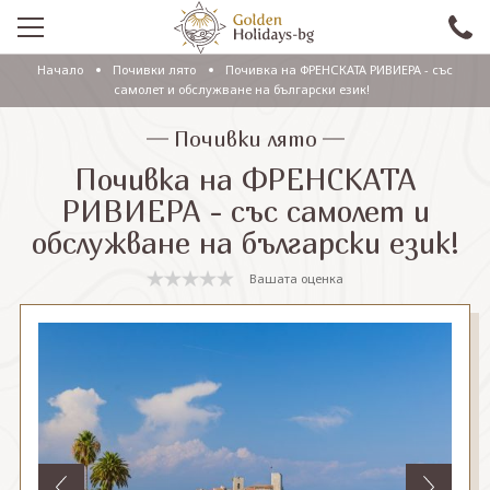
Начало
Почивки лято
Почивка на ФРЕНСКАТА РИВИЕРА - със
ПРОМО
самолет и обслужване на български език!
EКСКУРЗИИ СЪС САМОЛЕТ
Почивки лято
Почивка на ФРЕНСКАТА
ЕКСКУРЗИИ С АВТОБУС
РИВИЕРА - със самолет и
САМОЛЕТНИ ПОЧИВКИ
обслужване на български език!
ПОЧИВКИ С АВТОБУС
Вашата оценка
ПРАЗНИЦИ
ЕКЗОТИКА
КРУИЗИ
Проверка на резервация