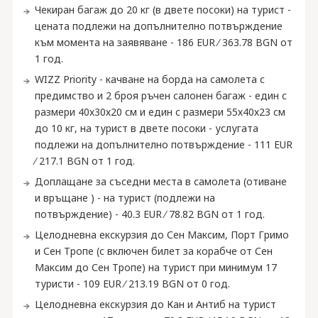
Чекиран багаж до 20 кг (в двете посоки) на турист -
цената подлежи на допълнително потвърждение
към момента на заявяване - 186 EUR ∕ 363.78 BGN от
1 год.
WIZZ Priority - качване на борда на самолета с
предимство и 2 броя ръчен салонен багаж - един с
размери 40х30х20 см и един с размери 55х40х23 см
до 10 кг, на турист в двете посоки - услугата
подлежи на допълнително потвърждение - 111 EUR
∕ 217.1 BGN от 1 год.
Доплащане за съседни места в самолета (отиване
и връщане ) - на турист (подлежи на
потвърждение) - 40.3 EUR ∕ 78.82 BGN от 1 год.
Целодневна екскурзия до Сен Максим, Порт Гримо
и Сен Тропе (с включен билет за корабче от Сен
Максим до Сен Тропе) на турист при минимум 17
туристи - 109 EUR ∕ 213.19 BGN от 0 год.
Целодневна екскурзия до Кан и Антиб на турист