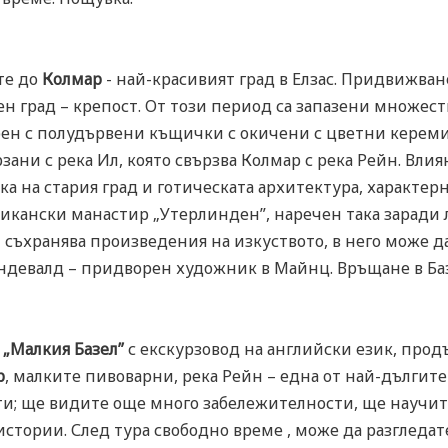
те до
Колмар
- най-красивият град в Елзас. Придвижван
н град – крепост. От този период са запазени множест
ен с полудървени къщички с окичени с цветни кереми
рзани с река Ил, която свързва Колмар с река Рейн. Вли
ка на стария град и готическата архитектура, характер
икански манастир „Утерлинден”, наречен така заради 
й съхранява произведения на изкуството, в него може 
ндевалд – придворен художник в Майнц. Връщане в Баз
„Малкия Базел”
с екскурзовод на английски език, продъ
р
, малките пивоварни, река Рейн – една от най-дългите
ти; ще видите още много забележителности, ще научит
стории. След тура свободно време , може да разгледате 