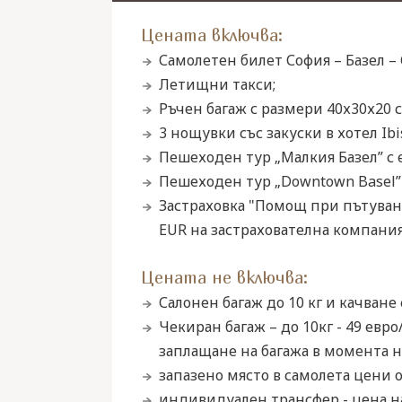
Цената включва:
Самолетен билет София – Базел – 
Летищни такси;
Ръчен багаж с размери 40х30х20 с
3 нощувки със закуски в хотел Ibis
Пешеходeн тур „Малкия Базел” с 
Пешеходен тур „Downtown Basel” 
Застраховка "Помощ при пътуване
EUR на застрахователна компания 
Цената не включва:
Салонен багаж до 10 кг и качване 
Чекиран багаж – до 10кг - 49 евро/
заплащане на багажа в момента на
запазено място в самолета цени от
индивидуален трансфер - цена н