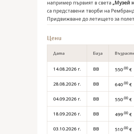
например първият в света
„Музей н
са представени творби на Рембранд,
Придвижване до летището за полет Ба
Цени
Дата
База
Възрасте
.00
14.08.2026 г.
BB
550
€ 
.00
28.08.2026 г.
BB
640
€ 
.00
04.09.2026 г.
BB
550
€ 
.00
18.09.2026 г.
BB
499
€ 
.00
03.10.2026 г.
BB
510
€ 