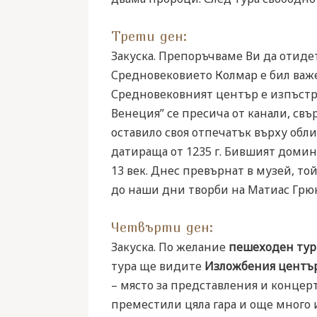
Трети ден:
Закуска. Препоръчваме Ви да отиде
Средновековието Колмар е бил важе
Средновековният център е изпъстр
Венеция” се пресича от канали, свъ
оставило своя отпечатък върху обли
датираща от 1235 г. Бившият домин
13 век. Днес превърнат в музей, то
до наши дни творби на Матиас Грю
Четвърти ден:
Закуска. По желание
пешеходен тур 
тура ще видите
Изложбения центъ
– място за представления и концер
преместили цяла гара и още много и