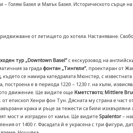
ти – Голям Базел и Малък Базел. Историческото сърце на
ч. Придвижване от летището до хотела. Настаняване. Сво
ходен тур „Downtown Basel”
с екскурзовод на английски
матичния за града
фонтан „Тингели”
, проектиран от Жа
ц
, където се намира катедралата Мюнстер, с известната 
, построена е в периода 1220 – 1230 г. на хълм, извис
ското движение. Ще видите още
Кметството; Mittlere Bru
. от епископ Хенри фон Тун. Дясната му страна е част о
с завързани крака и ръце за тежести са били изхвърлян
лият мост и изграден от камък. Ще видите
Spalentor
– на
ления от 1400 г. Фасадата й е украсена с три фигури, д
 време. Нощувка.