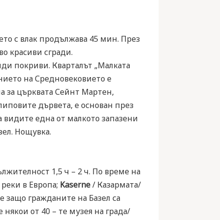
ето с влак продължава 45 мин. През
во красиви сгради.
ди покриви. Кварталът „Малката
янието на Средновековието е
на за църквата Сейнт Мартен,
липовите дървета, е основан през
да видите една от малкото запазени
ел. Нощувка.
лжителност 1,5 ч – 2 ч. По време на
 реки в Европа;
Kaserne
/ Казармата/
е защо гражданите на Базел са
някои от 40 – те музея на града/