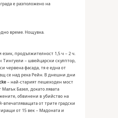
 града е разположено на
бодно време. Нощувка.
 език, продължителност 1,5 ч – 2 ч.
н Тингуели – швейцарски скулптор,
си червена фасада, тя е една от
яващ се над река Рейн. В днешни дни
cke
– най-старият пешеходен мост
т Малък Базел, докато лявата
и жените, обвинени в убийство на
й-впечатляващата от трите градски
атиращи от 15 век – Мадоната и