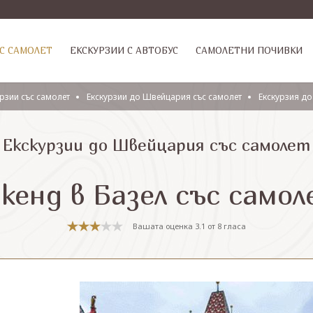
С САМОЛЕТ
ЕКСКУРЗИИ С АВТОБУС
САМОЛЕТНИ ПОЧИВКИ
рзии със самолет
Екскурзии до Швейцария със самолет
Екскурзия до
Екскурзии до Швейцария със самолет
кенд в Базел със само
Вашата оценка
3.1
от
8
гласа