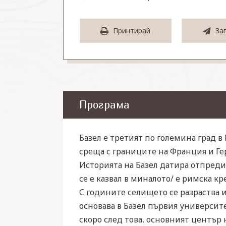
Принтирай
За
Програма
Базел е третият по големина град 
среща с границите на Франция и Ге
Историята на Базел датира отпреди 
се е казвал в миналото/ е римска кр
С годините селището се разраства и
основава в Базел първия университе
скоро след това, основният център 