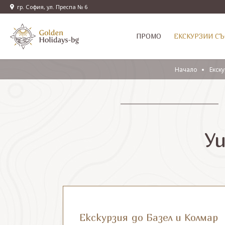
гр. София, ул. Преспа № 6
ПРОМО
EКСКУРЗИИ СЪ
Начало
Eкску
Уи
Екскурзия до Базел и Колмар