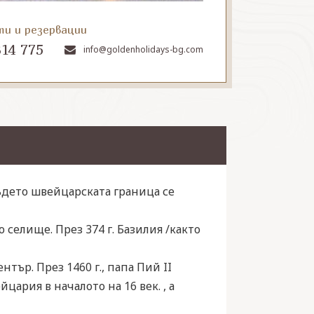
ти и резервации
314 775
info@goldenholidays-bg.com
ъдето швейцарската граница се
 селище. През 374 г. Базилия /както
тър. През 1460 г., папа Пий II
ария в началото на 16 век. , а