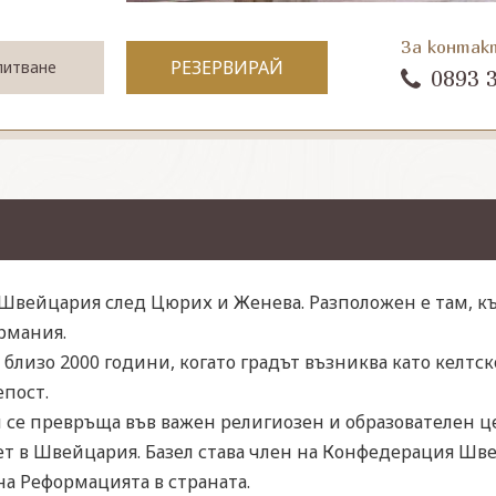
За контак
РЕЗЕРВИРАЙ
питване
0893 
в Швейцария след Цюрих и Женева. Разположен е там, к
рмания.
близо 2000 години, когато градът възниква като келтско
епост.
 се превръща във важен религиозен и образователен цен
т в Швейцария. Базел става член на Конфедерация Швейц
на Реформацията в страната.