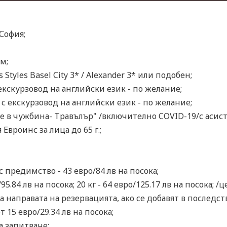
София;
м;
 Styles Basel City 3* / Alexander 3* или подобен;
екскурзовод на английски език - по желание;
с екскурзовод на английски език - по желание;
 в чужбина- Травълър" /включително COVID-19/с асист
Евроинс за лица до 65 г.;
с предимство - 43 евро/84 лв на посока;
95.84 лв на посока; 20 кг - 64 евро/125.17 лв на посока;
 направата на резервацията, ако се добавят в последст
 15 евро/29.34 лв на посока;
а запитване;