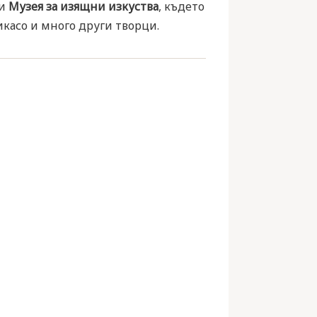
ли
Музея за изящни изкуства
, където
икасо и много други творци.