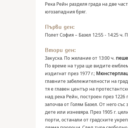
Река Рейн разделя града на две час
югозападния бряг.
Първи ден:
Полет София – Базел 12:55 - 14:25 
Втори ден:
Закуска. По желание от 13:00 ч.
пеше
По време на тура ще видите ембле
издигнат през 1977 г.;
Мюнстерпла
главните забележителности на града
тя е главен център на протестант
над река Рейн, построен през 1226 г
започва от Голям Базел. От него съ
дете или изневяра. През 1905 г. це
порти, останали от градските укреп
двама пророци. След тура свободно