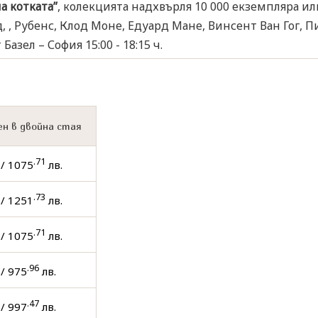
а котката”
, колекцията надхвърля 10 000 екземпляра и
 , Рубенс, Клод Моне, Едуард Мане, Винсент Ван Гог, П
зел – София 15:00 - 18:15 ч.
н в двойна стая
.71
/ 1075
лв.
.73
/ 1251
лв.
.71
/ 1075
лв.
.96
/ 975
лв.
.47
/ 997
лв.